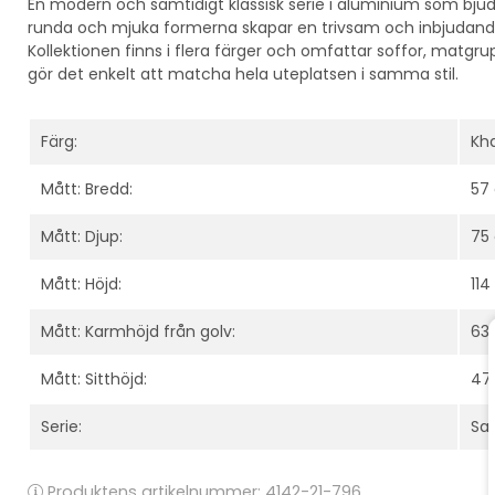
En modern och samtidigt klassisk serie i aluminium som bj
runda och mjuka formerna skapar en trivsam och inbjudande kä
Kollektionen finns i flera färger och omfattar soffor, matgru
gör det enkelt att matcha hela uteplatsen i samma stil.
Färg:
Kh
Mått: Bredd:
57
Mått: Djup:
75
Mått: Höjd:
11
Mått: Karmhöjd från golv:
63
Mått: Sitthöjd:
47
Serie:
Sa
Produktens artikelnummer:
4142-21-796