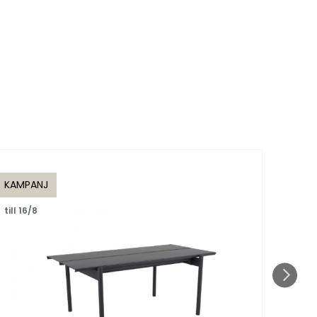
KAMPANJ
KAMP
till 16/8
till 1