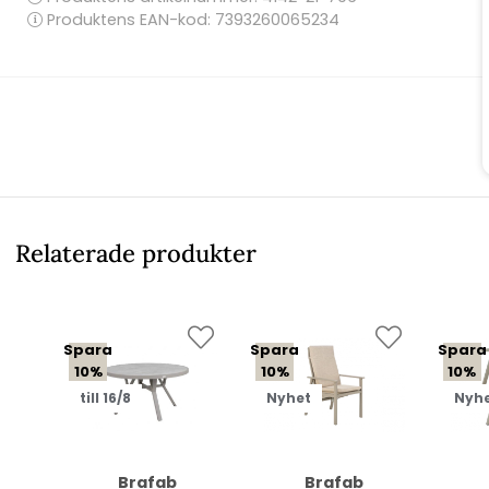
Produktens EAN-kod: 7393260065234
Relaterade produkter
Spara
Spara
Spara
10%
10%
10%
till 16/8
Nyhet
Nyh
Brafab
Brafab