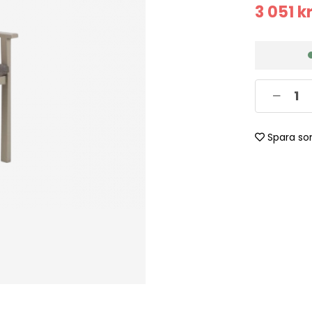
3 051
k
Spara so