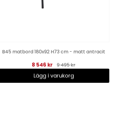
B45 matbord 180x92 H73 cm - matt antracit
8 546 kr
9 495 kr
Lägg i varukorg