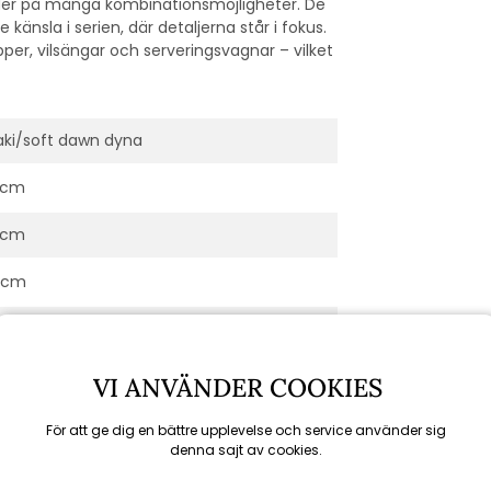
uder på många kombinationsmöjligheter. De
nsla i serien, där detaljerna står i fokus.
pper, vilsängar och serveringsvagnar – vilket
aki/soft dawn dyna
 cm
 cm
4 cm
 cm
 cm
VI ANVÄNDER COOKIES
mvaro
För att ge dig en bättre upplevelse och service använder sig
denna sajt av cookies.