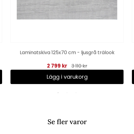
Laminatskiva 125x70 cm - ljusgrå trälook
2 799 kr
3 110 kr
Lägg i varukorg
Se fler varor