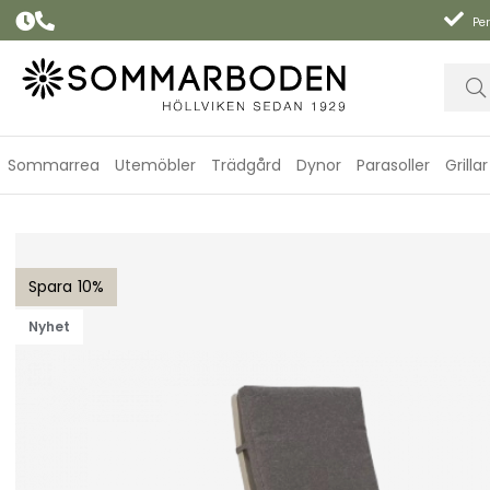
Per
Sommarrea
Utemöbler
Trädgård
Dynor
Parasoller
Grillar
Samvaro positionsstol Hög rygg - khaki/soft dawn dyna
10
Nyhet