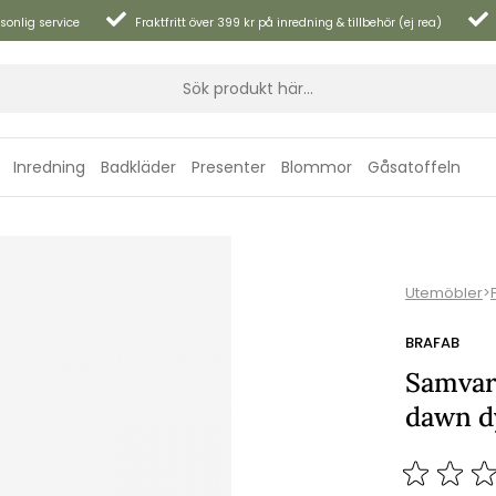
sonlig service
Fraktfritt över 399 kr på inredning & tillbehör (ej rea)
Inredning
Badkläder
Presenter
Blommor
Gåsatoffeln
Utemöbler
>
BRAFAB
Samvaro
dawn d