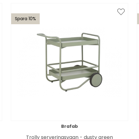
Spara 10%
Brafab
Trolly serveringsvagn - dusty green