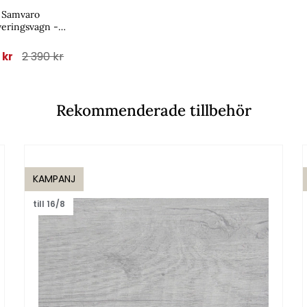
Samvaro
veringsvagn -
khaki
2 390 kr
1 kr
Rekommenderade tillbehör
KAMPANJ
till 16/8