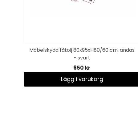
20-
Möbelskydd fåtölj 80x95xH80/60 cm, andas
- svart
650 kr
Lägg i varukorg