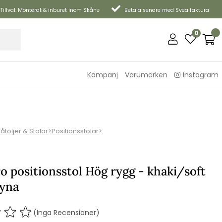
Tillval: Monterat & inburet inom Skåne
Betala senare med Svea faktura
0
Kampanj
Varumärken
Instagram
Fåtöljer & Stolar
>
Positionsstolar
>
 positionsstol Hög rygg - khaki/soft
yna
(Inga Recensioner)