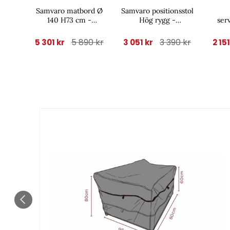
Samvaro matbord Ø
Samvaro positionsstol
140 H73 cm -
Hög rygg -
ser
khaki/sand glas
khaki/sand dyna
5 890 kr
3 390 kr
5 301 kr
3 051 kr
2 15