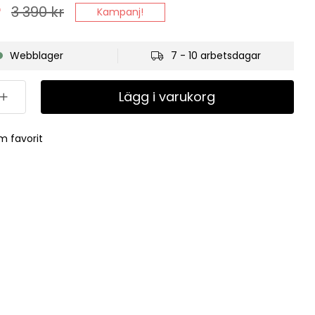
r
3 390
kr
Kampanj!
Webblager
7 - 10 arbetsdagar
Lägg i varukorg
m favorit