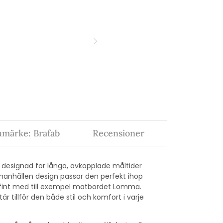
umärke: Brafab
Recensioner
 designad för långa, avkopplade måltider
manhållen design passar den perfekt ihop
fint med till exempel matbordet Lomma.
 tillför den både stil och komfort i varje