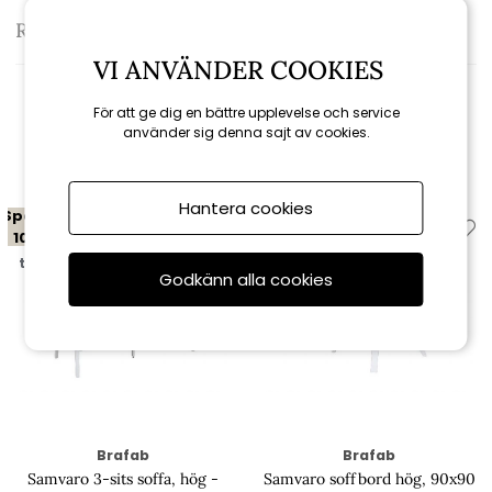
Recensioner
VI ANVÄNDER COOKIES
För att ge dig en bättre upplevelse och service
använder sig denna sajt av cookies.
Relaterade produkter
Hantera cookies
Spara
Spara
10%
10%
till 16/8
till 16/8
Godkänn alla cookies
Brafab
Brafab
Samvaro 3-sits soffa, hög -
Samvaro soffbord hög, 90x90