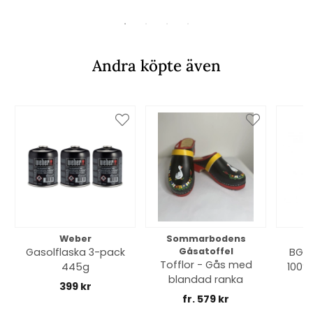
Andra köpte även
Weber
Sommarbodens
Bi
Gasolflaska 3-pack
Gåsatoffel
BGE 
Tofflor - Gås med
445g
100% 
blandad ranka
399 kr
fr. 579 kr