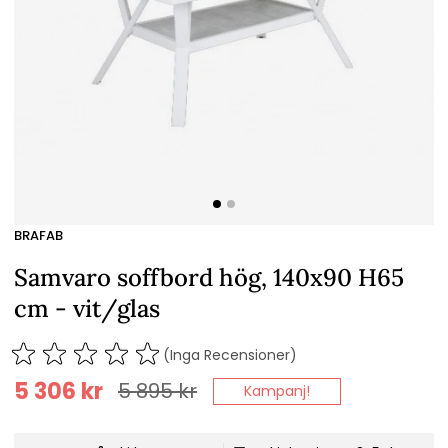
BRAFAB
Samvaro soffbord hög, 140x90 H65
cm - vit/glas
(Inga Recensioner)
5 306
kr
5 895
kr
Kampanj!