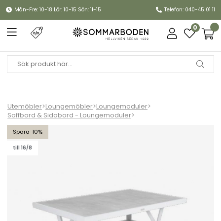
Mån-Fre: 10-18 Lör: 10-15 Sön: 11-15
Telefon: 040-45 01 11
0
Utemöbler
>
Loungemöbler
>
Loungemoduler
>
Soffbord & Sidobord - Loungemoduler
>
Samvaro soffbord hög, 140x90 H65 cm - vit/glas
10
till 16/8