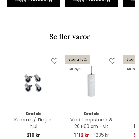
Se fler varor
Spara 10%
Spara 
till 16/8
till 16/8
Brafab
Brafab
Kummin / Timjan
Vind lampskärm Ø
hjul
20 H60 cm - vit
lo
210 kr
1 112 kr
1 235 kr
59