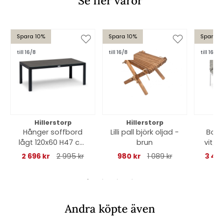
Se fler varor
Spara 10%
Spara 10%
Spara 
till 16/8
till 16/8
till 16/8
Hillerstorp
Hillerstorp
Hånger soffbord
Lilli pall björk oljad -
Bol
lågt 120x60 H47 cm
brun
vit/
- svart
2 696 kr
2 995 kr
980 kr
1 089 kr
3 4
Andra köpte även