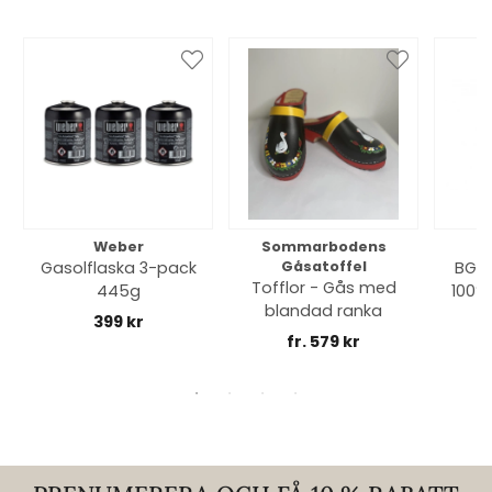
Weber
Sommarbodens
Bi
Gasolflaska 3-pack
Gåsatoffel
BGE 
Tofflor - Gås med
445g
100% 
blandad ranka
399 kr
fr. 579 kr