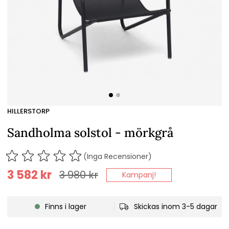
HILLERSTORP
Sandholma solstol - mörkgrå
(Inga Recensioner)
3 582
kr
3 980
kr
Kampanj!
Finns i lager
Skickas inom 3-5 dagar