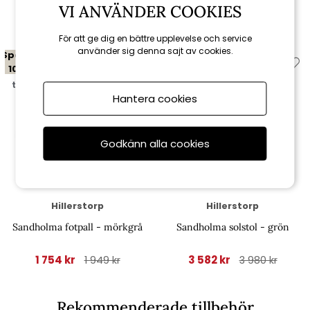
Relaterade produkter
VI ANVÄNDER COOKIES
För att ge dig en bättre upplevelse och service
använder sig denna sajt av cookies.
Spara
Spara
10%
10%
till 16/8
till 16/8
Hantera cookies
Godkänn alla cookies
Hillerstorp
Hillerstorp
Sandholma fotpall - mörkgrå
Sandholma solstol - grön
1 754 kr
3 582 kr
1 949 kr
3 980 kr
Rekommenderade tillbehör