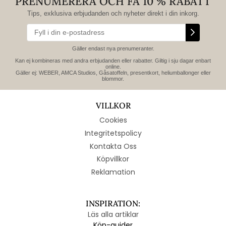
PRENUMERERA OCH FÅ 10 % RABATT
Tips, exklusiva erbjudanden och nyheter direkt i din inkorg.
Gäller endast nya prenumeranter.
Kan ej kombineras med andra erbjudanden eller rabatter. Giltig i sju dagar enbart
online.
Gäller ej: WEBER, AMCA Studios, Gåsatoffeln, presentkort, heliumballonger eller
blommor.
VILLKOR
Cookies
Integritetspolicy
Kontakta Oss
Köpvillkor
Reklamation
INSPIRATION:
Läs alla artiklar
Köp-guider