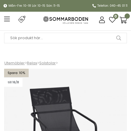
Mån-Fre: 10-18 Lör: 10-15 Sön: 11-15
Telefon: 040-45 01 11
0
Utemöbler
>
Relax
>
Solstolar
>
Sandholma solstol - mörkgrå
10
till 16/8