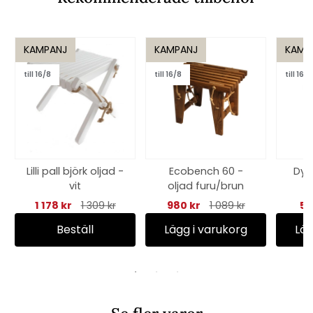
KAMPANJ
KAMPANJ
KAMP
till 16/8
till 16/8
till 16/8
Lilli pall björk oljad -
Ecobench 60 -
Dyn
vit
oljad furu/brun
1 178 kr
1 309 kr
980 kr
1 089 kr
58
Beställ
Lägg i varukorg
Läg