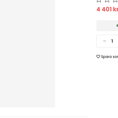
4 401
k
Spara so