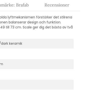
umärke: Brafab
Recensioner
dolda lyftmekanismen förstärker det stilrena
ionen balanserar design och funktion.
49 till 73 cm. Scale ger dig det bästa av två
/dark keramik
cm