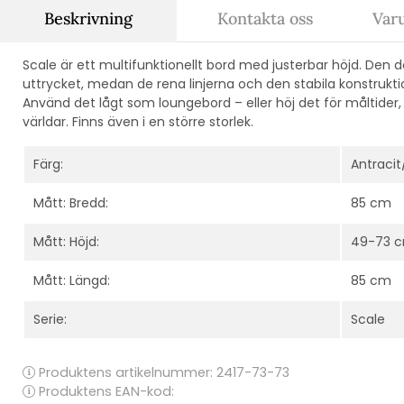
Beskrivning
Kontakta oss
Var
Scale är ett multifunktionellt bord med justerbar höjd. Den 
uttrycket, medan de rena linjerna och den stabila konstrukt
Använd det lågt som loungebord – eller höj det för måltider, 
världar. Finns även i en större storlek.
Färg:
Antracit
Mått: Bredd:
85 cm
Mått: Höjd:
49-73 
Mått: Längd:
85 cm
Serie:
Scale
Produktens artikelnummer:
2417-73-73
Produktens EAN-kod: