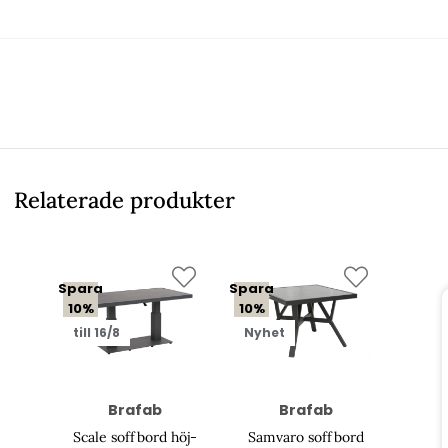
Relaterade produkter
Spara
Spara
10%
10%
till 16/8
Nyhet
Brafab
Brafab
Scale soffbord höj-
Samvaro soffbord