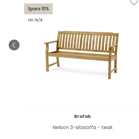
Spara 10%
till 16/8
Brafab
 trä
Nelson 3-sitssoffa - teak