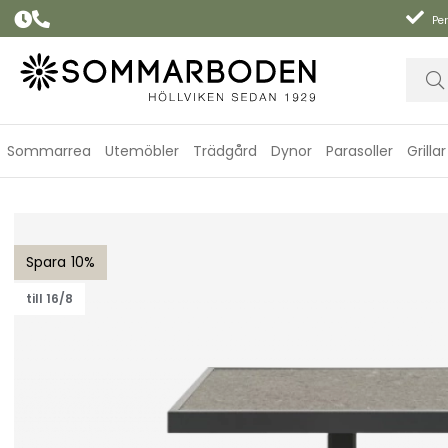
Per
Sommarrea
Utemöbler
Trädgård
Dynor
Parasoller
Grillar
Scale soffbord höj- och sänkbart 85x85 H49-73 cm - antracit/
10
till 16/8