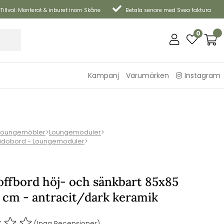
Tillval: Monterat & inburet inom Skåne
Betala senare med Svea faktura
0
Kampanj
Varumärken
Instagram
Loungemöbler
>
Loungemoduler
>
Sidobord - Loungemoduler
>
offbord höj- och sänkbart 85x85
 cm - antracit/dark keramik
(Inga Recensioner)