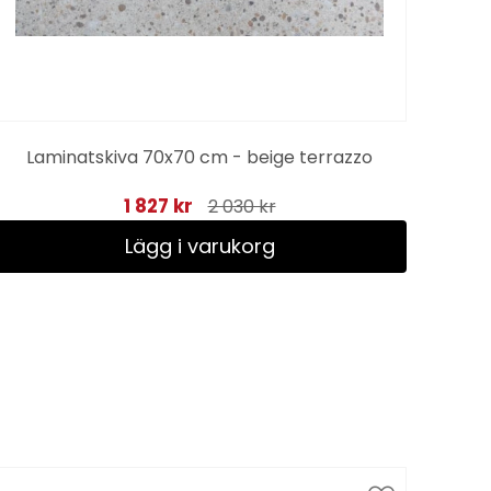
Laminatskiva 70x70 cm - beige terrazzo
Bend
1 827 kr
2 030 kr
Lägg i varukorg