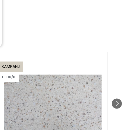
KAMPANJ
KAMP
till 16/8
till 1