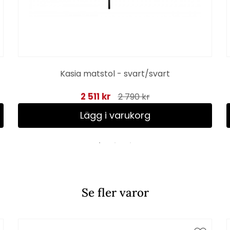
Kasia matstol - svart/svart
2 511 kr
2 790 kr
Lägg i varukorg
Se fler varor