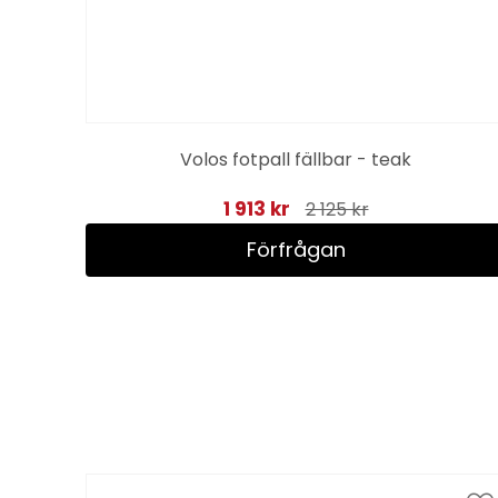
Volos fotpall fällbar - teak
1 913 kr
2 125 kr
Förfrågan