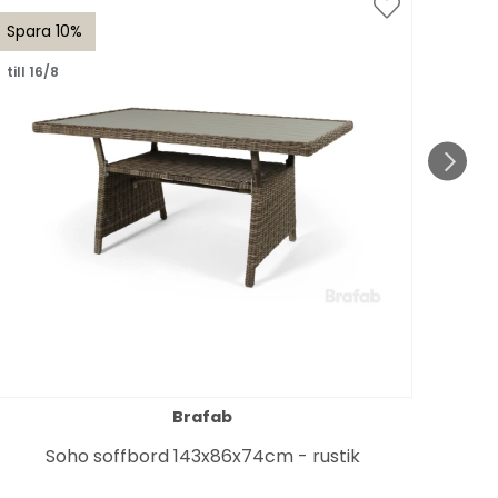
Spara 10%
Spar
till 16/8
till 1
Brafab
Soho soffbord 143x86x74cm - rustik