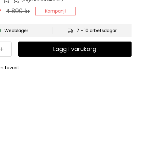
r
4 890
kr
Kampanj!
Webblager
7 - 10 arbetsdagar
Lägg i varukorg
m favorit