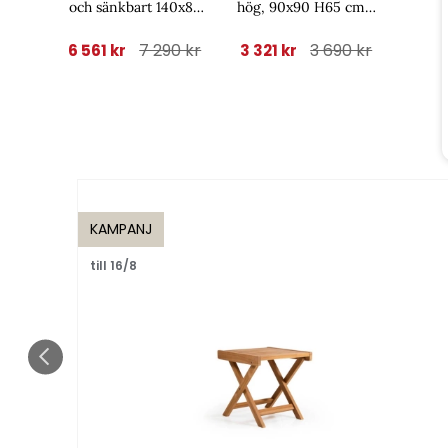
och sänkbart 140x85
hög, 90x90 H65 cm -
H49-73 cm -
antracit/glas
antracit/dark
7 290 kr
3 690 kr
6 561 kr
3 321 kr
keramik
KAMPANJ
till 16/8