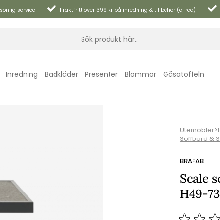
sonlig service
Fraktfritt över 399 kr på inredning & tillbehör (ej rea)
Inredning
Badkläder
Presenter
Blommor
Gåsatoffeln
dark keramik
Utemöbler
>
Soffbord & 
BRAFAB
Scale s
H49-73