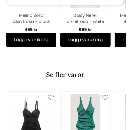
Melina Solid
Daisy Nefeli
Mede
bikinitrosa - black
bikinitrosa - white
BH 
499 kr
599 kr
Lägg i varukorg
Lägg i varukorg
Läg
Se fler varor