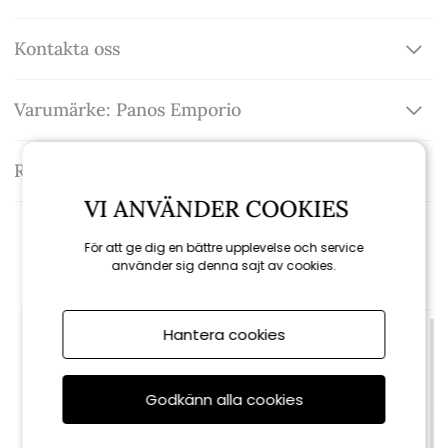
Kontakta oss
Varumärke: Panos Emporio
Recensioner
VI ANVÄNDER COOKIES
Rekommenderade tillbehör
För att ge dig en bättre upplevelse och service
använder sig denna sajt av cookies.
Hantera cookies
Godkänn alla cookies