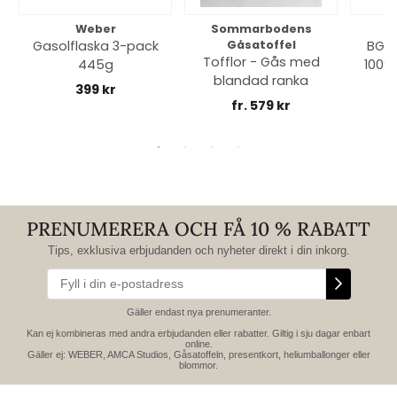
Weber
Sommarbodens
Bi
Gasolflaska 3-pack
Gåsatoffel
BGE 
Tofflor - Gås med
445g
100% 
blandad ranka
399 kr
fr. 579 kr
PRENUMERERA OCH FÅ 10 % RABATT
Tips, exklusiva erbjudanden och nyheter direkt i din inkorg.
Gäller endast nya prenumeranter.
Kan ej kombineras med andra erbjudanden eller rabatter. Giltig i sju dagar enbart
online.
Gäller ej: WEBER, AMCA Studios, Gåsatoffeln, presentkort, heliumballonger eller
blommor.