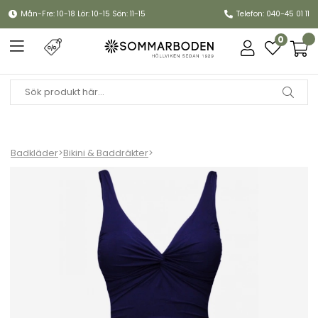
Mån-Fre: 10-18 Lör: 10-15 Sön: 11-15
Telefon: 040-45 01 11
0
Badkläder
>
Bikini & Baddräkter
>
Simi Solid baddräkt - navy