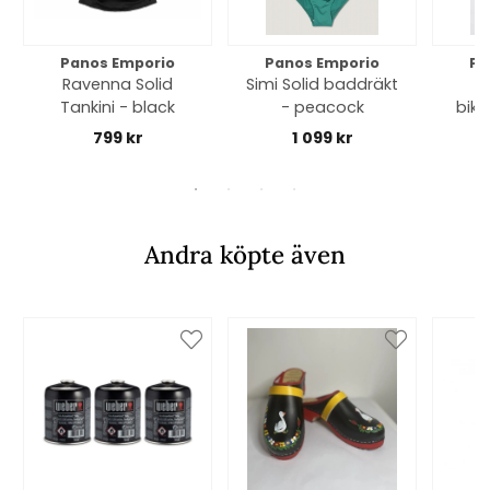
Panos Emporio
Panos Emporio
Pa
Ravenna Solid
Simi Solid baddräkt
D
Tankini - black
- peacock
biki
799 kr
1 099 kr
Andra köpte även