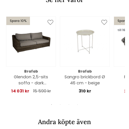
Spara 10%
Spara 
till 16/8
Brafab
Brafab
Glendon 2,5-sits
Sangro brickbord Ø
Fo
soffa - dark
46 cm - beige
brown/soft moose
14 031 kr
15 590 kr
310 kr
28
dyna
Andra köpte även