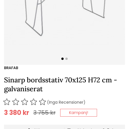
BRAFAB
Sinarp bordsstativ 70x125 H72 cm -
galvaniserat
(Inga Recensioner)
3 380
kr
3 755
kr
Kampanj!