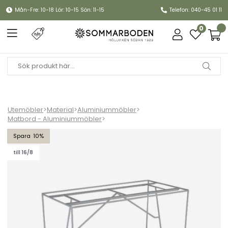
Mån-Fre: 10-18 Lör: 10-15 Sön: 11-15
Telefon: 040-45 01 11
0
Utemöbler
>
Material
>
Aluminiummöbler
>
Matbord - Aluminiummöbler
>
Sinarp bordsstativ 70x125 H72 cm - galvaniserat
10
till 16/8