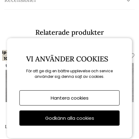
Relaterade produkter
Spara
Spara
VI ANVÄNDER COOKIES
10%
10%
till 16/8
till 16/8
För att ge dig en bättre upplevelse och service
använder sig denna sajt av cookies.
Hantera cookies
Godkänn alla cookies
Brafab
Brafab
Laminatskiva 125x70 cm - grå
Laminatskiva 125x70 cm -
betonglook
ljusgrå trälook