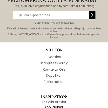
PRENUMERERA OCH FÅ 10 % RABATT
Tips, exklusiva erbjudanden och nyheter direkt i din inkorg.
Gäller endast nya prenumeranter.
Kan ej kombineras med andra erbjudanden eller rabatter. Giltig i sju dagar enbart
online.
Gäller ej: WEBER, AMCA Studios, Gåsatoffeln, presentkort, heliumballonger eller
blommor.
VILLKOR
Cookies
Integritetspolicy
Kontakta Oss
Köpvillkor
Reklamation
INSPIRATION:
Läs alla artiklar
Köp-guider