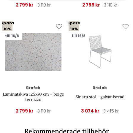
2 799 kr
2 799 kr
3 110 kr
3 110 kr
Spara
Spara
10%
10%
till 16/8
till 16/8
Brafab
Brafab
Laminatskiva 125x70 cm - beige
Sinarp stol - galvaniserad
terrazzo
2 799 kr
3 074 kr
3 110 kr
3 415 kr
Rekommenderade tillbehör