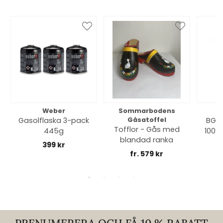
Weber
Sommarbodens
Bi
Gasolflaska 3-pack
Gåsatoffel
BGE 
Tofflor - Gås med
445g
100% 
blandad ranka
399 kr
fr. 579 kr