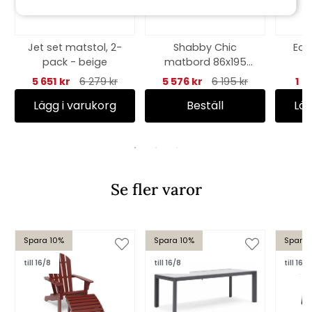
Jet set matstol, 2-
Shabby Chic
Eco
pack - beige
matbord 86x195
cm - grå/vit
5 651 kr
6 279 kr
5 576 kr
6 195 kr
1 2
Lägg i varukorg
Beställ
Läg
Se fler varor
Spara 10%
Spara 10%
Spara 
till 16/8
till 16/8
till 16/8