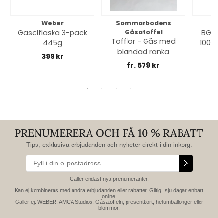
Weber
Sommarbodens
Bi
Gasolflaska 3-pack
Gåsatoffel
BGE 
Tofflor - Gås med
445g
100% 
blandad ranka
399 kr
fr. 579 kr
PRENUMERERA OCH FÅ 10 % RABATT
Tips, exklusiva erbjudanden och nyheter direkt i din inkorg.
Gäller endast nya prenumeranter.
Kan ej kombineras med andra erbjudanden eller rabatter. Giltig i sju dagar enbart
online.
Gäller ej: WEBER, AMCA Studios, Gåsatoffeln, presentkort, heliumballonger eller
blommor.