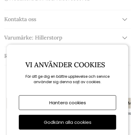
Kontakta oss
Varumärke: Hillerstorp
Recensioner
VI ANVÄNDER COOKIES
För att ge dig en bättre upplevelse och service
Rekommenderade tillbehör
använder sig denna sajt av cookies.
Hantera cookies
KAMPANJ
KAMPANJ
KAMP
till 16/8
till 16/8
till 16/8
Godkänn alla cookies