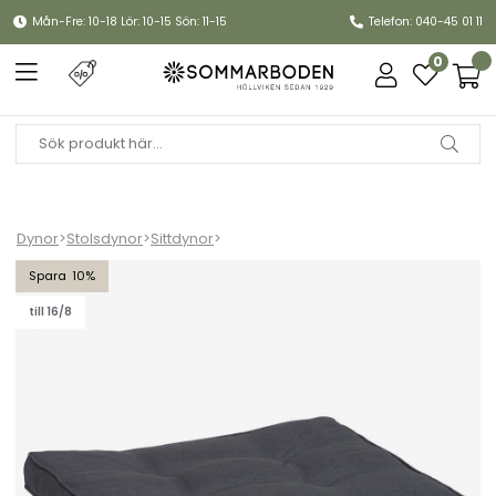
Mån-Fre: 10-18 Lör: 10-15 Sön: 11-15
Telefon: 040-45 01 11
0
Dynor
>
Stolsdynor
>
Sittdynor
>
Sitsdyna - svart
10
till 16/8