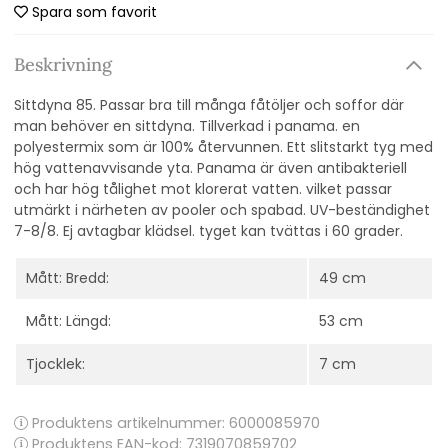
Spara som favorit
Beskrivning
Sittdyna 85. Passar bra till många fåtöljer och soffor där
man behöver en sittdyna. Tillverkad i panama. en
polyestermix som är 100% återvunnen. Ett slitstarkt tyg med
hög vattenavvisande yta. Panama är även antibakteriell
och har hög tålighet mot klorerat vatten. vilket passar
utmärkt i närheten av pooler och spabad. UV-beständighet
7-8/8. Ej avtagbar klädsel. tyget kan tvättas i 60 grader.
Mått: Bredd:
49 cm
Mått: Längd:
53 cm
Tjocklek:
7 cm
Produktens artikelnummer:
6000085970
Produktens EAN-kod: 7319070859702