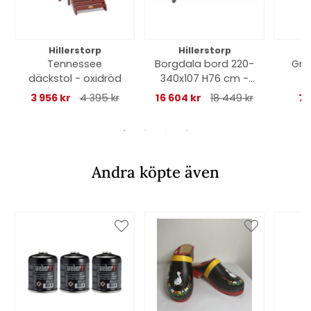
Hillerstorp
Hillerstorp
Tennessee
Borgdala bord 220-
Gra
däckstol - oxidröd
340x107 H76 cm -
o
grå
3 956 kr
4 395 kr
16 604 kr
18 449 kr
78
Andra köpte även