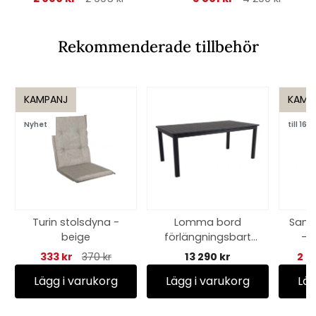
Rekommenderade tillbehör
KAMPANJ
KAMP
Nyhet
till 16/8
Turin stolsdyna -
Lomma bord
Samva
beige
förlängningsbart
- v
194-312x100 H73 cm
333 kr
370 kr
13 290 kr
2 9
- svart
Lägg i varukorg
Lägg i varukorg
Läg