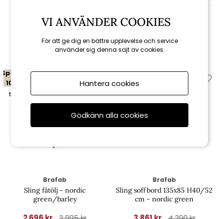
VI ANVÄNDER COOKIES
Relaterade produkter
För att ge dig en bättre upplevelse och service
använder sig denna sajt av cookies.
Spara
Spara
10%
10%
Hantera cookies
till 16/8
till 16/8
Godkänn alla cookies
Brafab
Brafab
Sling fåtölj - nordic
Sling soffbord 135x85 H40/52
green/barley
cm - nordic green
2 696 kr
3 861 kr
2 995 kr
4 290 kr