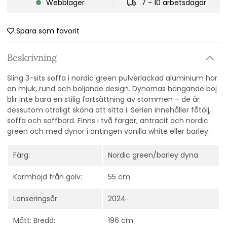
Webblager
7 - 10 arbetsdagar
Spara som favorit
Beskrivning
Sling 3-sits soffa i nordic green pulverlackad aluminium har
en mjuk, rund och böljande design. Dynornas hängande böj
blir inte bara en stilig fortsättning av stommen – de är
dessutom otroligt sköna att sitta i. Serien innehåller fåtölj,
soffa och soffbord. Finns i två färger, antracit och nordic
green och med dynor i antingen vanilla white eller barley.
Färg:
Nordic green/barley dyna
Karmhöjd från golv:
55 cm
Lanseringsår:
2024
Mått: Bredd:
196 cm