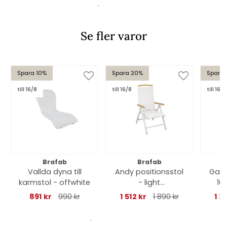
Se fler varor
Spara 10%
Spara 20%
Spara 
till 16/8
till 16/8
till 16/8
Brafab
Brafab
Vallda dyna till
Andy positionsstol
Gats
karmstol - offwhite
- light
16 
grey/offwhite teak
891 kr
990 kr
1 512 kr
1 890 kr
1 3