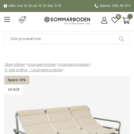
Mån-Fre: 10-18 Lör: 10-15 Sön: 11-15
Telefon: 040-45 01 11
0
Utemöbler
>
Loungemöbler
>
Loungemoduler
>
3-sits soffor - Loungemoduler
>
Sling 3-sits soffa - nordic green/barley dyna
10
till 16/8