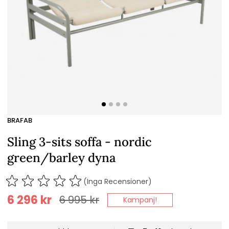
BRAFAB
Sling 3-sits soffa - nordic
green/barley dyna
(Inga Recensioner)
6 296
kr
6 995
kr
Kampanj!