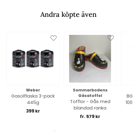
Andra köpte även
Weber
Sommarbodens
Bi
Gasolflaska 3-pack
Gåsatoffel
BGE 
Tofflor - Gås med
445g
100% 
blandad ranka
399 kr
fr. 579 kr