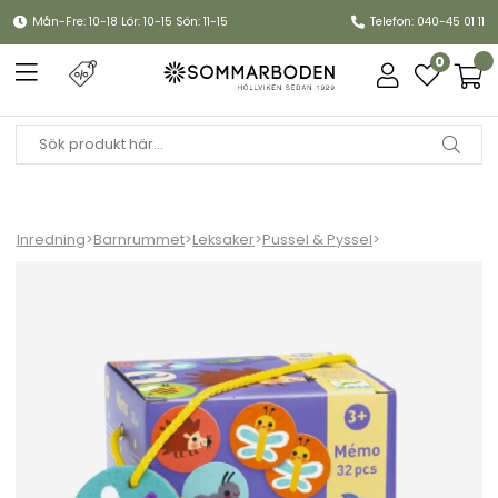
Mån-Fre: 10-18 Lör: 10-15 Sön: 11-15
Telefon: 040-45 01 11
0
Inredning
>
Barnrummet
>
Leksaker
>
Pussel & Pyssel
>
Memo small animals minnesspel