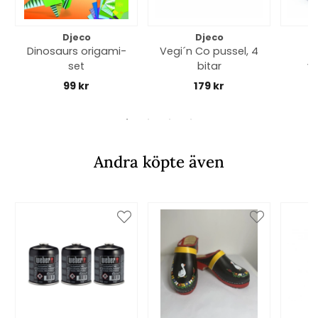
Djeco
Djeco
Dinosaurs origami-
Vegi´n Co pussel, 4
set
bitar
v
99 kr
179 kr
Andra köpte även