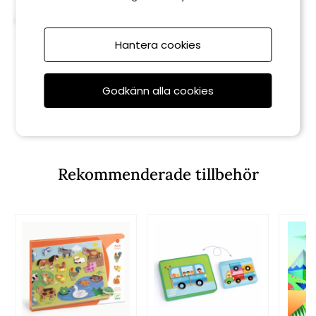
Hantera cookies
Djeco
Godkänn alla cookies
Funny Eggs duo pussel
139 kr
Rekommenderade tillbehör