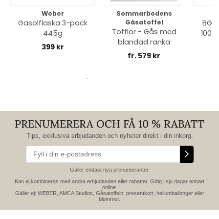
Weber
Sommarbodens
Bi
Gasolflaska 3-pack
Gåsatoffel
BGE 
Tofflor - Gås med
445g
100% 
blandad ranka
399 kr
fr. 579 kr
PRENUMERERA OCH FÅ 10 % RABATT
Tips, exklusiva erbjudanden och nyheter direkt i din inkorg.
Gäller endast nya prenumeranter.
Kan ej kombineras med andra erbjudanden eller rabatter. Giltig i sju dagar enbart
online.
Gäller ej: WEBER, AMCA Studios, Gåsatoffeln, presentkort, heliumballonger eller
blommor.