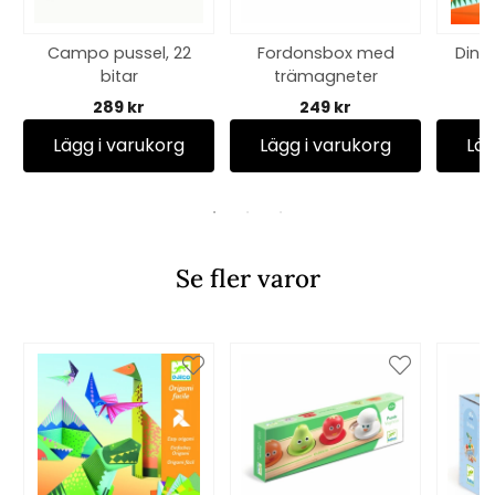
Campo pussel, 22
Fordonsbox med
Dino
bitar
trämagneter
289 kr
249 kr
Lägg i varukorg
Lägg i varukorg
Läg
Se fler varor