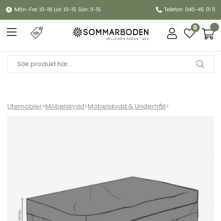
Mån-Fre: 10-18 Lör: 10-15 Sön: 11-15
Telefon: 040-45 01 11
0
Utemöbler
>
Möbelskydd
>
Möbelskydd & Underhåll
>
Soffskydd 260x105xH70 cm, andas - svart