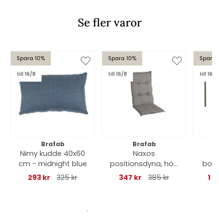
Se fler varor
Spara 10%
Spara 10%
Spara 
till 16/8
till 16/8
till 16/8
Brafab
Brafab
Nimy kudde 40x60
Naxos
cm - midnight blue
positionsdyna, hög
bord
- beige
H73
293 kr
325 kr
347 kr
385 kr
1 6