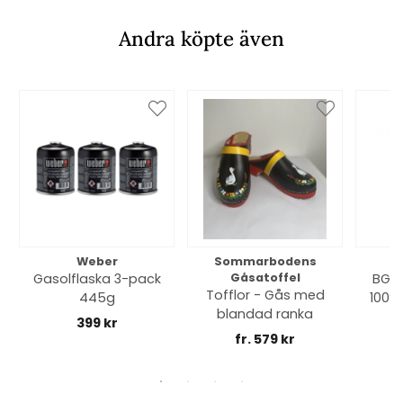
Andra köpte även
Weber
Sommarbodens
Bi
Gasolflaska 3-pack
Gåsatoffel
BGE 
Tofflor - Gås med
445g
100% 
blandad ranka
399 kr
fr. 579 kr