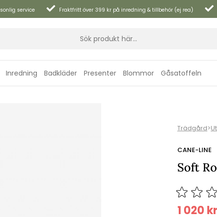
sonlig service
Fraktfritt över 399 kr på inredning & tillbehör (ej rea)
Inredning
Badkläder
Presenter
Blommor
Gåsatoffeln
Trädgård
>
U
CANE-LINE
Soft R
1 020
k