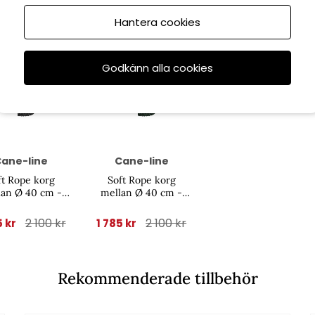
Hantera cookies
Godkänn alla cookies
Spara
15%
6/8
till 16/8
ane-line
Cane-line
ft Rope korg
Soft Rope korg
lan Ø 40 cm -
mellan Ø 40 cm -
dark grey
dark green
2 100 kr
2 100 kr
5 kr
1 785 kr
Rekommenderade tillbehör