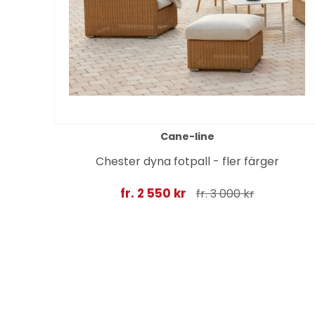
Cane-line
rey
Chester dyna fotpall - fler färger
fr. 2 550 kr
fr. 3 000 kr