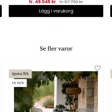
fr. 49 045 kr
fr. 57 700 kr
Lägg i varukorg
Se fler varor
Spara 15%
till 16/8