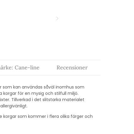
ärke: Cane-line
Recensioner
rgar som kan användas såväl inomhus som
orgar för en mysig och stilfull miljö.
xter. Tillverkad i det slitstarka materialet
llergivänligt.
e korgar som kommer i flera olika färger och