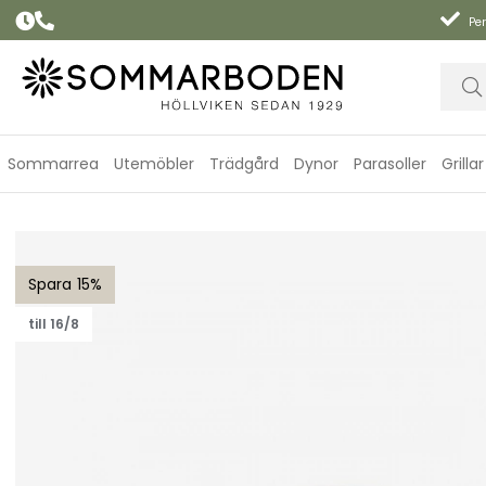
Per
Sommarrea
Utemöbler
Trädgård
Dynor
Parasoller
Grillar
Soft Rope korg mellan Ø 40 cm - taupe
15
till 16/8