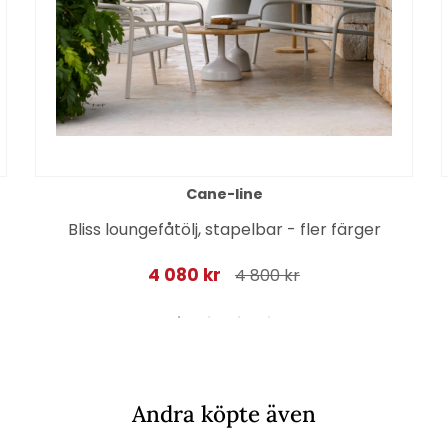
Cane-line
Bliss loungefåtölj, stapelbar - fler färger
4 080 kr
4 800 kr
Andra köpte även