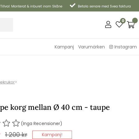
Tillval: Monterat & inburet inom Skåne
Betala senare med Svea faktura
0
Kampanj
Varumärken
Instagram
tekrukor
>
ope korg mellan Ø 40 cm - taupe
(Inga Recensioner)
r
1 200
kr
Kampanj!