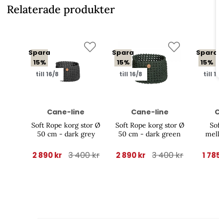
Relaterade produkter
Spara
Spara
Spara
15%
15%
15%
till 16/8
till 16/8
till 1
Cane-line
Cane-line
C
Soft Rope korg stor Ø
Soft Rope korg stor Ø
So
50 cm - dark grey
50 cm - dark green
mel
3 400 kr
3 400 kr
2 890 kr
2 890 kr
1 78