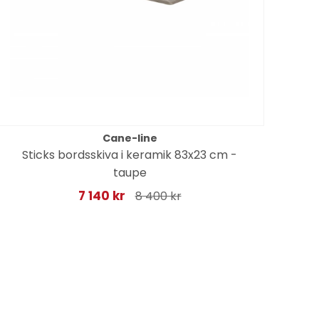
Cane-line
Sticks bordsskiva i keramik 83x23 cm -
taupe
7 140 kr
8 400 kr