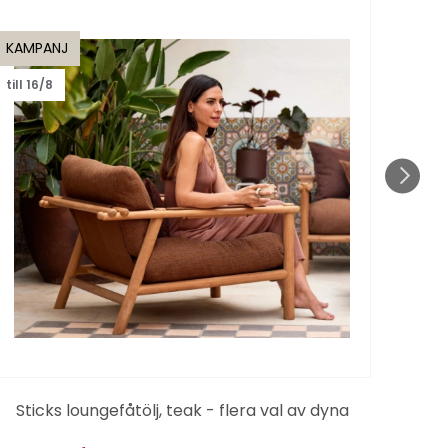
KAMPANJ
KAMP
till 16/8
till 1
Sticks loungefåtölj, teak - flera val av dyna