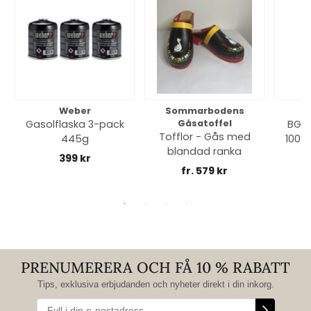
Weber
Sommarbodens
Bi
Gasolflaska 3-pack
Gåsatoffel
BGE 
Tofflor - Gås med
445g
100% 
blandad ranka
399 kr
fr. 579 kr
PRENUMERERA OCH FÅ 10 % RABATT
Tips, exklusiva erbjudanden och nyheter direkt i din inkorg.