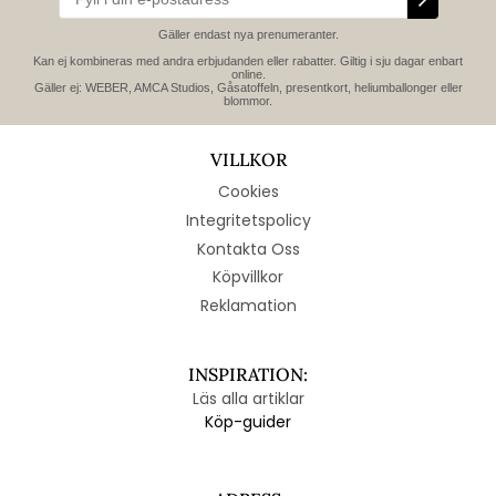
Gäller endast nya prenumeranter.
Kan ej kombineras med andra erbjudanden eller rabatter. Giltig i sju dagar enbart
online.
Gäller ej: WEBER, AMCA Studios, Gåsatoffeln, presentkort, heliumballonger eller
blommor.
VILLKOR
Cookies
Integritetspolicy
Kontakta Oss
Köpvillkor
Reklamation
INSPIRATION:
Läs alla artiklar
Köp-guider