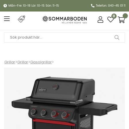
Mån-Fre: 10-18 Lör: 10-15 Sön: 11-15
Telefon: 040-45 01 11
0
Grillar
>
Grillar
>
Gasolgrillar
>
Spirit E-425C gasolgrill - stealth