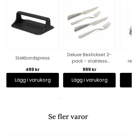
Deluxe Bestickset 2-
Stekbordspress
pack - stainless
red
steel
499 kr
999 kr
Lägg i varukorg
Lägg i varukorg
Se fler varor