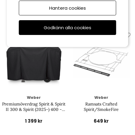
Hantera cookies
Relaterade produkter
Godkänn alla cookies
Weber
Weber
Premiumöverdrag Spirit & Spirit
Ramsats Crafted
II 300 & Spirit (2025-) 400 -
Spirit/SmokeFire
black
1 399 kr
649 kr