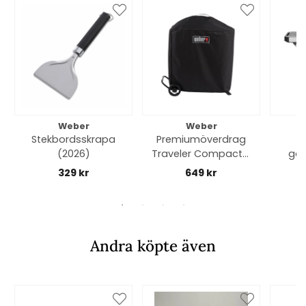
Weber
Weber
Stekbordsskrapa
Premiumöverdrag
(2026)
Traveler Compact -
gas
black
329 kr
649 kr
Andra köpte även