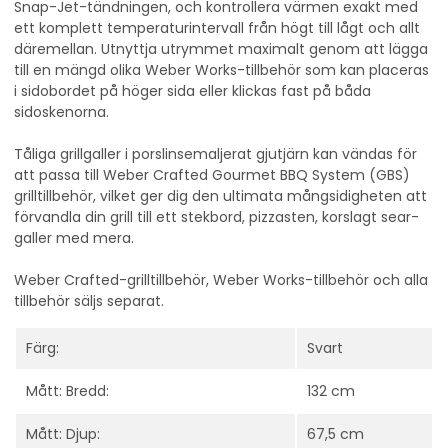
Snap-Jet-tändningen, och kontrollera värmen exakt med
ett komplett temperaturintervall från högt till lågt och allt
däremellan. Utnyttja utrymmet maximalt genom att lägga
till en mängd olika Weber Works-tillbehör som kan placeras
i sidobordet på höger sida eller klickas fast på båda
sidoskenorna.
Tåliga grillgaller i porslinsemaljerat gjutjärn kan vändas för
att passa till Weber Crafted Gourmet BBQ System (GBS)
grilltillbehör, vilket ger dig den ultimata mångsidigheten att
förvandla din grill till ett stekbord, pizzasten, korslagt sear-
galler med mera.
Weber Crafted-grilltillbehör, Weber Works-tillbehör och alla
tillbehör säljs separat.
Färg:
Svart
Mått: Bredd:
132 cm
Mått: Djup:
67,5 cm