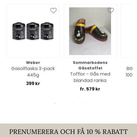
Weber
Sommarbodens
Bi
Gasolflaska 3-pack
Gåsatoffel
BGE 
Tofflor - Gås med
445g
100% 
blandad ranka
399 kr
fr. 579 kr
PRENUMERERA OCH FÅ 10 % RABATT