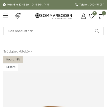
Mån-Fre: 10-18 Lör: 10-15 Sön: 11-15
Telefon: 040-45 01 11
0
Trädgård
>
Utekök
>
Sticks köksmodul förvaringslåda - teak
15
till 16/8