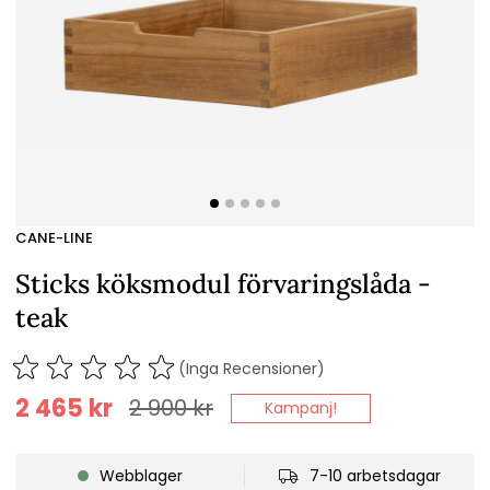
CANE-LINE
Sticks köksmodul förvaringslåda -
teak
(Inga Recensioner)
2 465
kr
2 900
kr
Kampanj!
Webblager
7-10 arbetsdagar