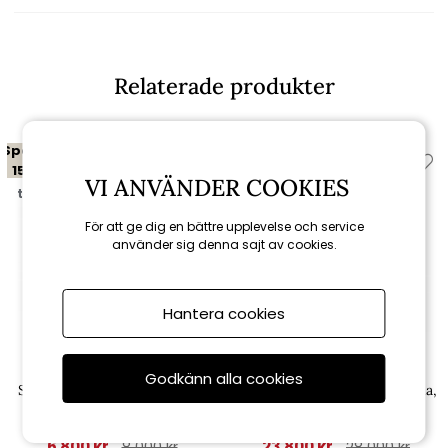
Relaterade produkter
Spara
Spara
15%
15%
VI ANVÄNDER COOKIES
till 16/8
till 16/8
För att ge dig en bättre upplevelse och service
använder sig denna sajt av cookies.
Hantera cookies
Cane-line
Cane-line
Godkänn alla cookies
Sticks köksmodul vägghylla -
Sticks köksmodul m/teakhylla,
sand
exkl bänkskiva - sand/teak
6 800 kr
23 800 kr
8 000 kr
28 000 kr