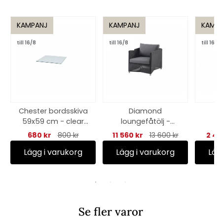
KAMPANJ
KAMPANJ
KAMP
till 16/8
till 16/8
till 16/8
Chester bordsskiva
Diamond
I
59x59 cm - clear
loungefåtölj -
b
härdat glas
graphite/grey
680 kr
800 kr
11 560 kr
13 600 kr
2 4
n
Lägg i varukorg
Lägg i varukorg
Läg
Se fler varor