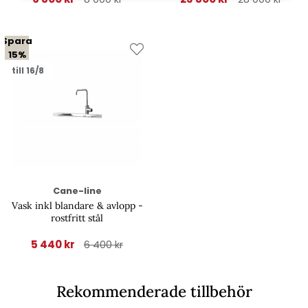
Spara
15%
till 16/8
Cane-line
Vask inkl blandare & avlopp -
rostfritt stål
5 440 kr
6 400 kr
Rekommenderade tillbehör