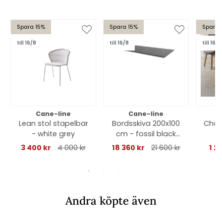
Spara 15%
Spara 15%
Spara 
till 16/8
till 16/8
till 16/8
Cane-line
Cane-line
Lean stol stapelbar
Bordsskiva 200x100
Choic
- white grey
cm - fossil black
-
keramik
3 400 kr
4 000 kr
18 360 kr
21 600 kr
1 2
Andra köpte även