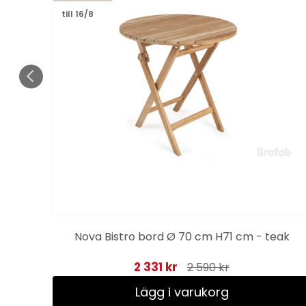
till 16/8
ight
Nova Bistro bord Ø 70 cm H71 cm - teak
2 331 kr
2 590 kr
Lägg i varukorg