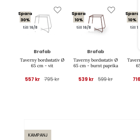
Spara
Spara
Spara
30%
10%
10%
till 16/8
till 16/8
till 1
Brafab
Brafab
Taverny bordsstativ Ø
Taverny bordsstativ Ø
Tavern
65 cm - vit
65 cm - burnt paprika
65
795 kr
599 kr
557 kr
539 kr
71
KAMPANJ