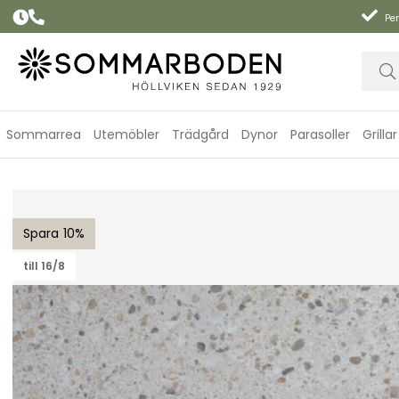
Per
Sommarrea
Utemöbler
Trädgård
Dynor
Parasoller
Grillar
Taverny bordsskiva Ø 65 cm - beige terrazzo
10
till 16/8