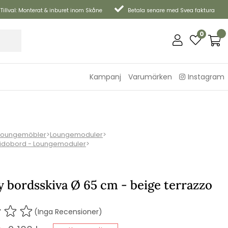
Tillval: Monterat & inburet inom Skåne
Betala senare med Svea faktura
0
Kampanj
Varumärken
Instagram
Loungemöbler
>
Loungemoduler
>
Sidobord - Loungemoduler
>
 bordsskiva Ø 65 cm - beige terrazzo
(Inga Recensioner)