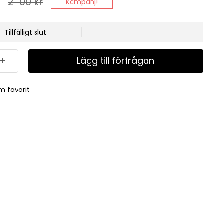
r
2 100
kr
Kampanj!
Tillfälligt slut
Lägg till förfrågan
m favorit