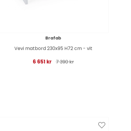
Brafab
Vevi matbord 230x95 H72 cm - vit
6 651 kr
7 390 kr