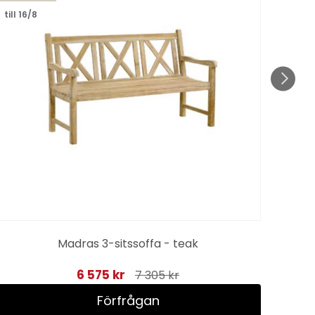
till 16/8
Madras 3-sitssoffa - teak
6 575 kr
7 305 kr
Förfrågan