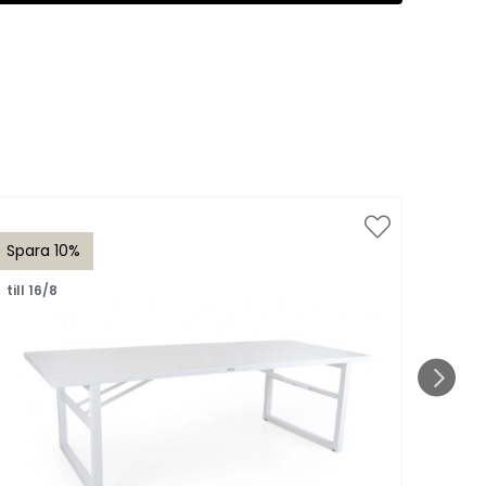
Spara 10%
Spar
till 16/8
till 1