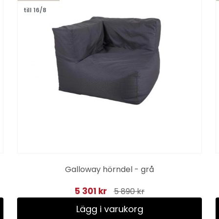
till 16/8
Galloway hörndel - grå
5 301 kr
5 890 kr
Lägg i varukorg