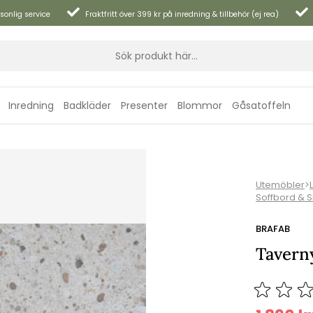
sonlig service
Fraktfritt över 399 kr på inredning & tillbehör (ej rea)
Inredning
Badkläder
Presenter
Blommor
Gåsatoffeln
Utemöbler
>
Soffbord & 
BRAFAB
Taverny