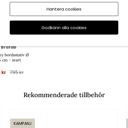
Hantera cookies
6/8
Godkänn alla cookies
Brafab
y bordsstativ Ø
 cm - svart
795 kr
6 kr
Rekommenderade tillbehör
KAMPANJ