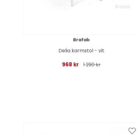
Brafab
cm,
Delia karmstol - vit
968 kr
1 290 kr