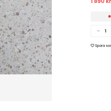
1 890
k
Spara so