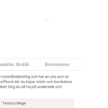
umärke: Brafab
Recensioner
e motståndskraftig och har en yta som är
soffbord där du köper stativ och bordsskiva
vilken färg du vill ha på underrede och
Terazzo Beige