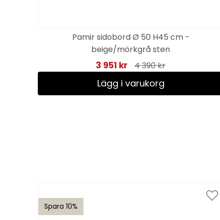
Pamir sidobord Ø 50 H45 cm -
e
beige/mörkgrå sten
3 951 kr
4 390 kr
Lägg i varukorg
Spara 10%