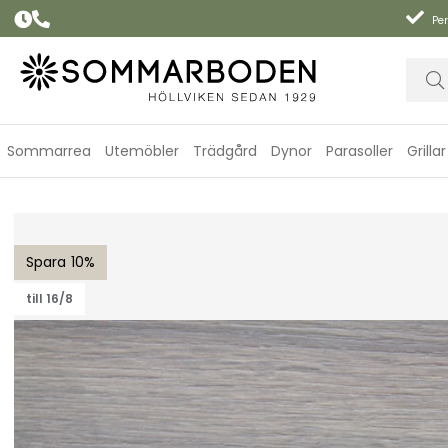
Per
Sommarrea
Utemöbler
Trädgård
Dynor
Parasoller
Grillar
Taverny bordsskiva Ø 85 - natur trä
10
till 16/8