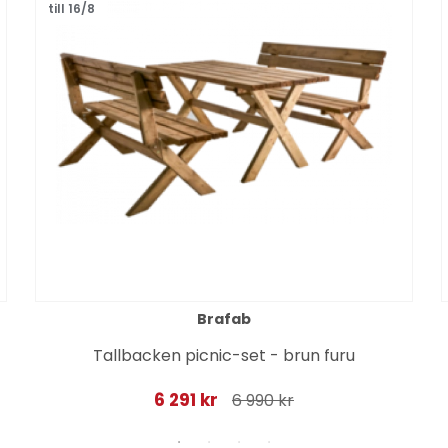
till 16/8
Brafab
Tallbacken picnic-set - brun furu
6 291 kr
6 990 kr