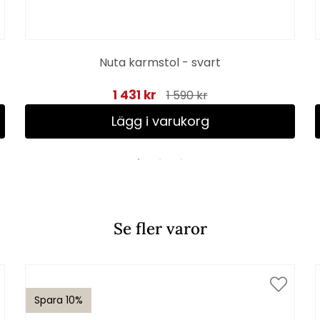
Nuta karmstol - svart
1 431 kr
1 590 kr
Lägg i varukorg
Se fler varor
Spara 10%