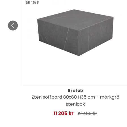
till 16/8
Brafab
Zten soffbord 80x80 H35 cm - mörkgrå
stenlook
11 205 kr
12 450 kr