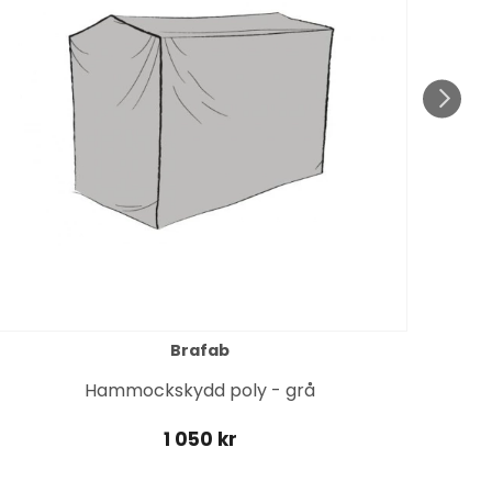
Brafab
M
Hammockskydd poly - grå
1 050 kr