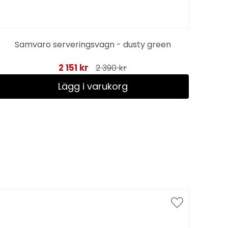
Samvaro serveringsvagn - dusty green
2 151 kr
2 390 kr
Lägg i varukorg