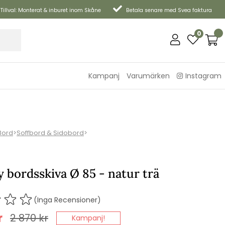
Tillval: Monterat & inburet inom Skåne
Betala senare med Svea faktura
0
Kampanj
Varumärken
Instagram
Bord
>
Soffbord & Sidobord
>
 bordsskiva Ø 85 - natur trä
(Inga Recensioner)
r
2 870
kr
Kampanj!