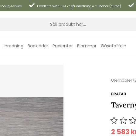
sonlig service
Fraktfritt över 399 kr på inredning & tillbehör (ej rea)
Inredning
Badkläder
Presenter
Blommor
Gåsatoffeln
Utemöbler
>
BRAFAB
Taverny
2 583
k