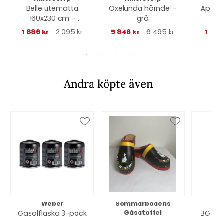
Belle utematta
Oxelunda hörndel -
Äppe
160x230 cm -
grå
beigebrun
1 886 kr
2 095 kr
5 846 kr
6 495 kr
1 2
Andra köpte även
Weber
Sommarbodens
Bi
Gasolflaska 3-pack
Gåsatoffel
BGE 