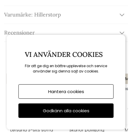
Varumärke: Hillerstorp
Recensioner
VI ANVÄNDER COOKIES
Rekommenderade tillbehör
För att ge dig en bättre upplevelse och service
använder sig denna sajt av cookies.
KAMPANJ
KAMPANJ
KAMP
till 16/8
till 16/8
till 16/8
Hantera cookies
Godkänn alla cookies
Lersund 3-sits soffa
Skanör paviljong
Mo