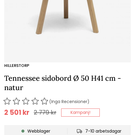
HILLERSTORP
Tennessee sidobord Ø 50 H41 cm -
natur
(Inga Recensioner)
2 501
kr
2 779
kr
Kampanj!
Webblager
7-10 arbetsdagar