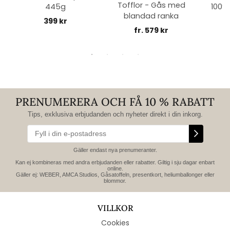
Tofflor - Gås med
445g
100% 
blandad ranka
399 kr
fr. 579 kr
PRENUMERERA OCH FÅ 10 % RABATT
Tips, exklusiva erbjudanden och nyheter direkt i din inkorg.
Gäller endast nya prenumeranter.
Kan ej kombineras med andra erbjudanden eller rabatter. Giltig i sju dagar enbart
online.
Gäller ej: WEBER, AMCA Studios, Gåsatoffeln, presentkort, heliumballonger eller
blommor.
VILLKOR
Cookies