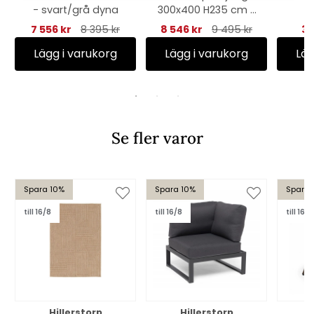
- svart/grå dyna
300x400 H235 cm -
grå
7 556 kr
8 395 kr
8 546 kr
9 495 kr
34
Lägg i varukorg
Lägg i varukorg
Läg
Se fler varor
Spara 10%
Spara 10%
Spara 
till 16/8
till 16/8
till 16/8
Hillerstorp
Hillerstorp