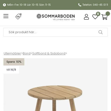
Mån-Fre: 10-18 Lör: 10-15 Sön: 11-15
Telefon: 040-45 01 11
0
Utemöbler
>
Bord
>
Soffbord & Sidobord
>
Tennessee sidobord Ø 50 H41 cm - natur
10
till 16/8