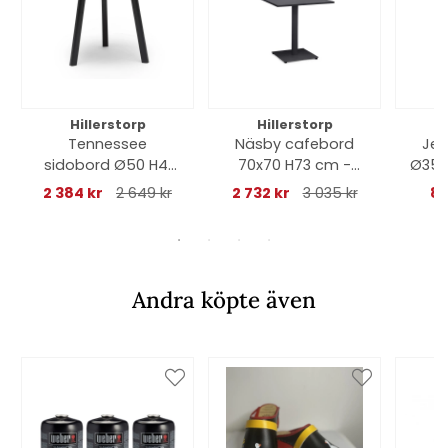
Hillerstorp
Hillerstorp
Tennessee
Näsby cafebord
Jet
sidobord Ø50 H41
70x70 H73 cm -
Ø35 
cm - grå
svart
2 384 kr
2 649 kr
2 732 kr
3 035 kr
89
Andra köpte även