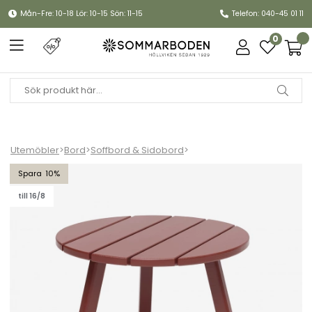
Mån-Fre: 10-18 Lör: 10-15 Sön: 11-15
Telefon: 040-45 01 11
0
Utemöbler
>
Bord
>
Soffbord & Sidobord
>
Tennessee sidobord Ø 50 H41 cm - oxidröd
10
till 16/8