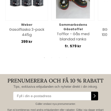
Weber
Sommarbodens
Bi
Gasolflaska 3-pack
Gåsatoffel
BGE 
Tofflor - Gås med
445g
100% 
blandad ranka
399 kr
fr. 579 kr
PRENUMERERA OCH FÅ 10 % RABATT
Tips, exklusiva erbjudanden och nyheter direkt i din inkorg.
Gäller endast nya prenumeranter.
Kan ej kombineras med andra erbjudanden eller rabatter. Giltig i sju dagar enbart