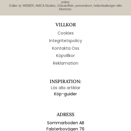
online.
Gäller ej: WEBER, AMCA Studios, Gåsatoffeln, presentkort, heliumballonger eller
blommor.
VILLKOR
Cookies
Integritetspolicy
Kontakta Oss
Köpvillkor
Reklamation
INSPIRATION:
Läs alla artiklar
Köp-guider
ADRESS
Sommarboden AB
Falsterbovägen 76