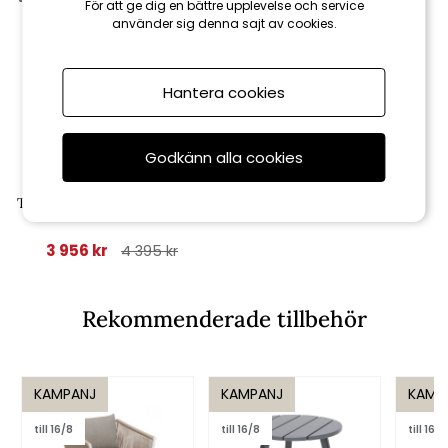
För att ge dig en bättre upplevelse och service
använder sig denna sajt av cookies.
Hantera cookies
Godkänn alla cookies
Hillerstorp
Tennessee däckstol - oxidröd
3 956 kr
4 395 kr
Rekommenderade tillbehör
KAMPANJ
KAMPANJ
KAMP
till 16/8
till 16/8
till 16/8