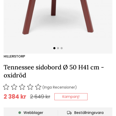
HILLERSTORP
Tennessee sidobord Ø 50 H41 cm -
oxidröd
(Inga Recensioner)
2 384
kr
2 649
kr
Kampanj!
Webblager
Beställningsvara