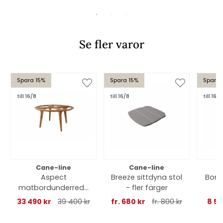
Se fler varor
Spara 15%
Spara 15%
Spara 
till 16/8
till 16/8
till 16/8
Cane-line
Cane-line
Aspect
Breeze sittdyna stol
Bord
matbordunderrede
- fler färger
-
Ø 144 cm - teak
33 490 kr
39 400 kr
fr. 680 kr
fr. 800 kr
8 58