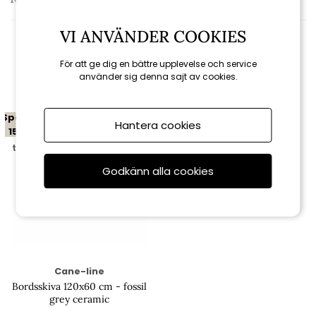
VI ANVÄNDER COOKIES
För att ge dig en bättre upplevelse och service
Relaterade produkter
använder sig denna sajt av cookies.
Spara
Hantera cookies
15%
till 16/8
Godkänn alla cookies
Cane-line
Bordsskiva 120x60 cm - fossil
grey ceramic