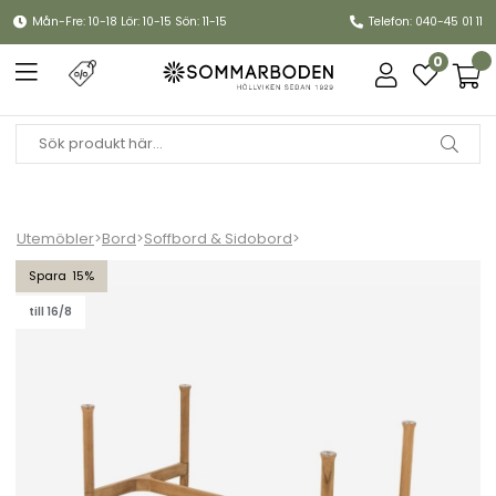
Mån-Fre: 10-18 Lör: 10-15 Sön: 11-15
Telefon: 040-45 01 11
0
Utemöbler
>
Bord
>
Soffbord & Sidobord
>
Twist soffbordunderrede rekt - teak
15
till 16/8