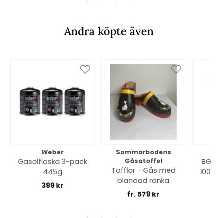
Andra köpte även
Weber
Sommarbodens
Bi
Gasolflaska 3-pack
Gåsatoffel
BGE 
Tofflor - Gås med
445g
100% 
blandad ranka
399 kr
fr. 579 kr