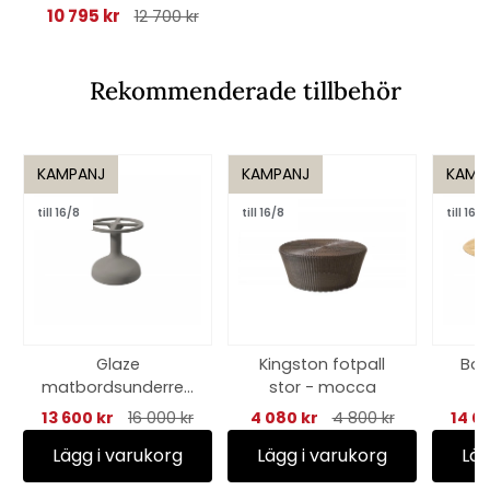
10 795 kr
12 700 kr
Rekommenderade tillbehör
KAMPANJ
KAMPANJ
KAMP
till 16/8
till 16/8
till 16/8
Glaze
Kingston fotpall
Bor
matbordsunderred
stor - mocca
e rund - taupe
13 600 kr
16 000 kr
4 080 kr
4 800 kr
14 0
Lägg i varukorg
Lägg i varukorg
Läg