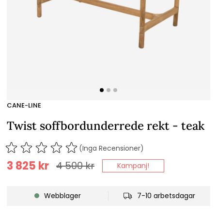
CANE-LINE
Twist soffbordunderrede rekt - teak
(Inga Recensioner)
3 825
kr
4 500
kr
Kampanj!
Webblager
7-10 arbetsdagar