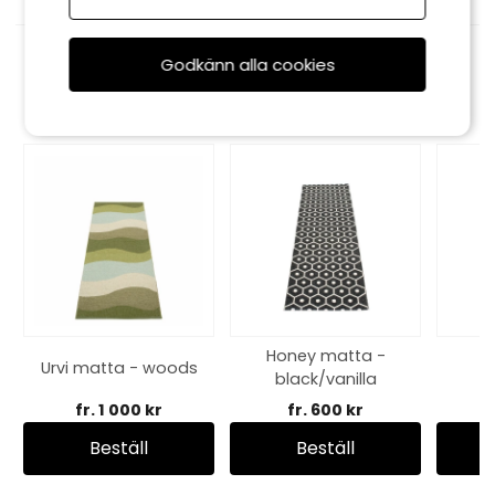
Godkänn alla cookies
Rekommenderade tillbehör
Honey matta -
M
Urvi matta - woods
black/vanilla
l
fr. 1 000 kr
fr. 600 kr
Beställ
Beställ