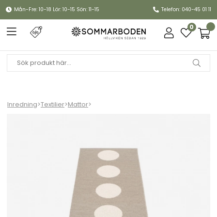
Mån-Fre: 10-18 Lör: 10-15 Sön: 11-15
Telefon: 040-45 01 11
0
Inredning
>
Textilier
>
Mattor
>
Vera matta - mud/vanilla