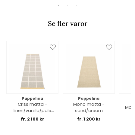
Se fler varor
Pappelina
Pappelina
Criss matta -
Mono matta -
Moll
linen/vanilla/pale
sand/cream
yellow edge
fr. 2 100 kr
fr. 1 200 kr