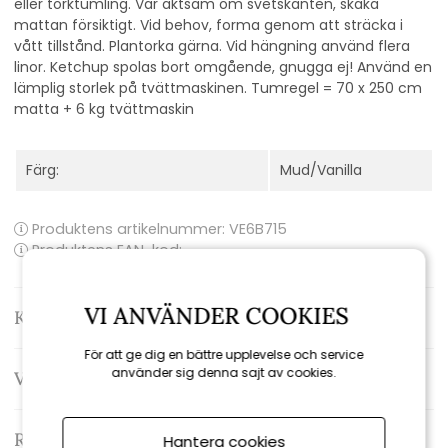
eller torktumling. Var aktsam om svetskanten, skaka
mattan försiktigt. Vid behov, forma genom att sträcka i
vått tillstånd. Plantorka gärna. Vid hängning använd flera
linor. Ketchup spolas bort omgående, gnugga ej! Använd en
lämplig storlek på tvättmaskinen. Tumregel = 70 x 250 cm
matta + 6 kg tvättmaskin
Färg:
Mud/Vanilla
Produktens artikelnummer:
VE6B715
Produktens EAN-kod:
VI ANVÄNDER COOKIES
Kontakta oss
För att ge dig en bättre upplevelse och service
använder sig denna sajt av cookies.
Varumärke: Pappelina
Recensioner
Hantera cookies