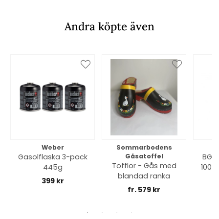
Andra köpte även
Weber
Sommarbodens
Bi
Gasolflaska 3-pack
Gåsatoffel
BGE 
Tofflor - Gås med
445g
100% 
blandad ranka
399 kr
fr. 579 kr