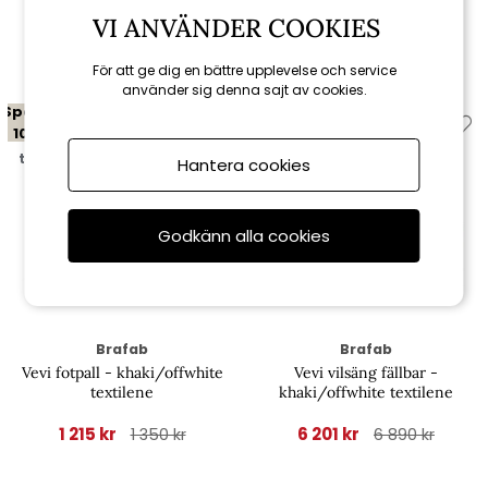
VI ANVÄNDER COOKIES
Relaterade produkter
För att ge dig en bättre upplevelse och service
använder sig denna sajt av cookies.
Spara
Spara
10%
10%
till 16/8
till 16/8
Hantera cookies
Godkänn alla cookies
Brafab
Brafab
Vevi fotpall - khaki/offwhite
Vevi vilsäng fällbar -
textilene
khaki/offwhite textilene
1 215 kr
6 201 kr
1 350 kr
6 890 kr