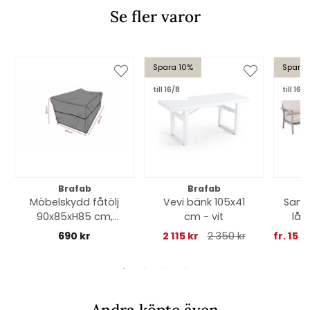
Se fler varor
Spara 10%
Spara 
till 16/8
till 16/8
Brafab
Brafab
Möbelskydd fåtölj
Vevi bänk 105x41
Samv
90x85xH85 cm,
cm - vit
låg
andas - svart
690 kr
2 115 kr
2 350 kr
fr. 15 9
Andra köpte även