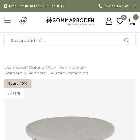
Mån-Fre: 10-18 Lör: 10-15 Sön: 11-15
Telefon: 040-45 01 11
0
Utemöbler
>
Material
>
Aluminiummöbler
>
Soffbord & Sidobord - Aluminiummöbler
>
Vevi soffbord Ø 100 H40 - khaki
10
till 16/8