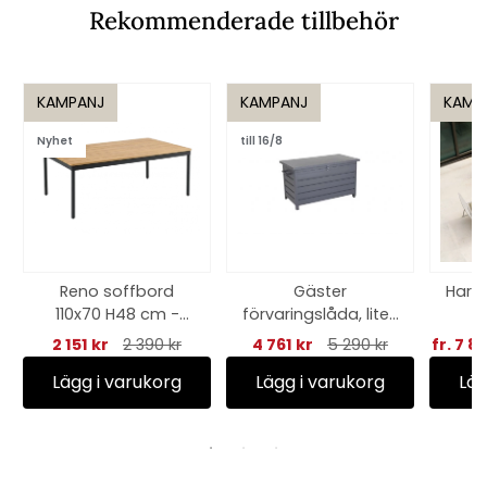
Rekommenderade tillbehör
KAMPANJ
KAMPANJ
KAMP
Nyhet
till 16/8
Reno soffbord
Gäster
Haru
110x70 H48 cm -
förvaringslåda, liten
svart/nonwood
- antracit
2 151 kr
2 390 kr
4 761 kr
5 290 kr
fr. 7 8
Lägg i varukorg
Lägg i varukorg
Läg