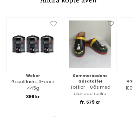
Weber
Sommarbodens
Bi
Gasolflaska 3-pack
Gåsatoffel
BGE 
Tofflor - Gås med
445g
100% 
blandad ranka
399 kr
fr. 579 kr