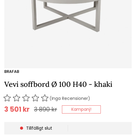
BRAFAB
Vevi soffbord Ø 100 H40 - khaki
(Inga Recensioner)
3 501
kr
3 890
kr
Kampanj!
Tillfälligt slut