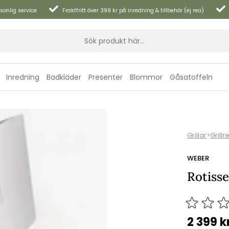
sonlig service
Fraktfritt över 399 kr på inredning & tillbehör (ej rea)
Inredning
Badkläder
Presenter
Blommor
Gåsatoffeln
Grillar
>
Grillr
WEBER
Rotisse
2 399
k