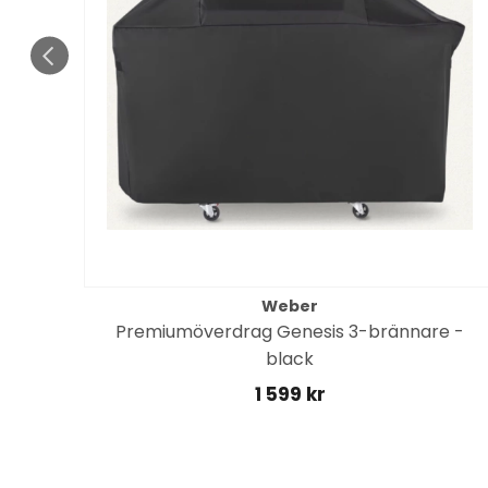
Weber
Premiumöverdrag Genesis 3-brännare -
CS)
black
1 599 kr