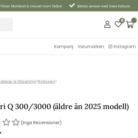
Tillval: Monterat & inburet inom Skåne
Betala senare med Svea faktura
0
Kampanj
Varumärken
Instagram
edskap & tillagning
>
Rotisseri
>
ri Q 300/3000 (äldre än 2025 modell)
(Inga Recensioner)
r