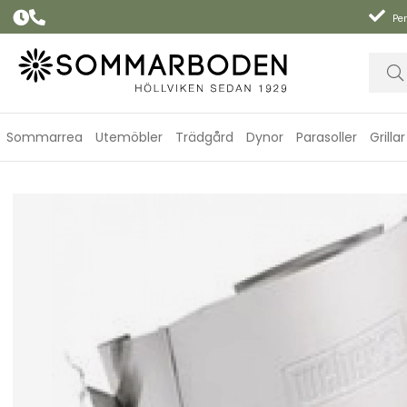
Per
Sommarrea
Utemöbler
Trädgård
Dynor
Parasoller
Grillar
Rotisseri Q 300/3000 (äldre än 2025 modell)