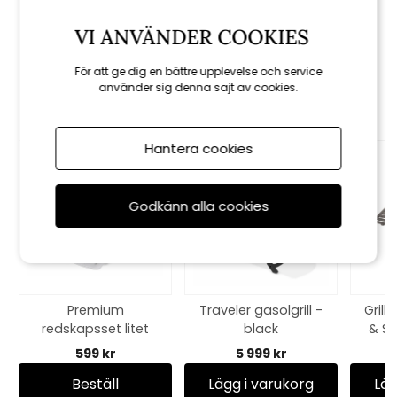
1 299 kr
2 149 kr
VI ANVÄNDER COOKIES
För att ge dig en bättre upplevelse och service
Rekommenderade tillbehör
använder sig denna sajt av cookies.
Hantera cookies
Godkänn alla cookies
Premium
Traveler gasolgrill -
Grill
redskapsset litet
black
& Sp
599 kr
5 999 kr
Beställ
Lägg i varukorg
Läg