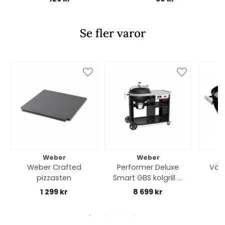
Se fler varor
Weber
Weber
Weber Crafted
Performer Deluxe
Värm
pizzasten
Smart GBS kolgrill Ø
57 cm - black
1 299 kr
8 699 kr