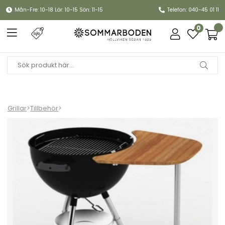
Mån-Fre: 10-18 Lör: 10-15 Sön: 11-15
Telefon: 040-45 01 11
0
Grillar
>
Tillbehör
>
Sidobord kolgrill