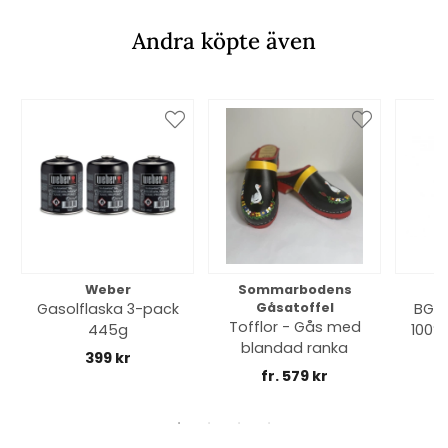
Andra köpte även
Weber
Sommarbodens
Bi
Gasolflaska 3-pack
Gåsatoffel
BGE 
Tofflor - Gås med
445g
100% 
blandad ranka
399 kr
fr. 579 kr