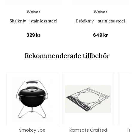
Weber
Weber
Skalkniv - stainless steel
Brödkniv - stainless steel
329 kr
649 kr
Rekommenderade tillbehör
Smokey Joe
Ramsats Crafted
Trä