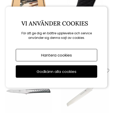
VI ANVÄNDER COOKIES
Weber
Weber
För att ge dig en bättre upplevelse och service
använder sig denna sajt av cookies.
Weber Works skärbräda
Premium vante - black
849 kr
249 kr
Hantera cookies
Godkänn alla cookies