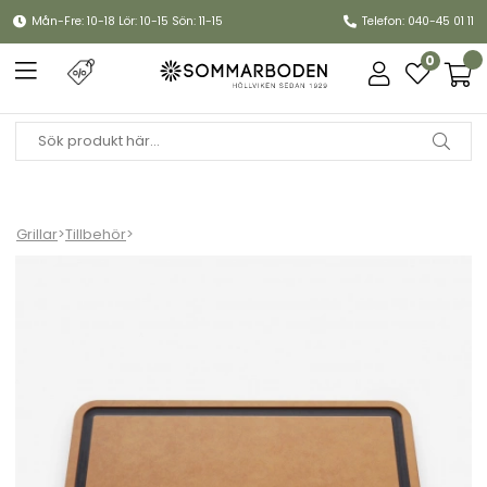
Mån-Fre: 10-18 Lör: 10-15 Sön: 11-15
Telefon: 040-45 01 11
0
Grillar
>
Tillbehör
>
Skärbräda sidobord