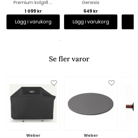
Premium kolgrill Ø
Genesis
37 cm - black
1 099 kr
649 kr
Lägg i varukorg
Lägg i varukorg
Se fler varor
Weber
Weber