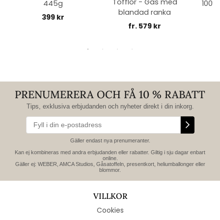
Tofflor - Gås med
445g
100% 
blandad ranka
399 kr
fr. 579 kr
PRENUMERERA OCH FÅ 10 % RABATT
Tips, exklusiva erbjudanden och nyheter direkt i din inkorg.
Gäller endast nya prenumeranter.
Kan ej kombineras med andra erbjudanden eller rabatter. Giltig i sju dagar enbart
online.
Gäller ej: WEBER, AMCA Studios, Gåsatoffeln, presentkort, heliumballonger eller
blommor.
VILLKOR
Cookies