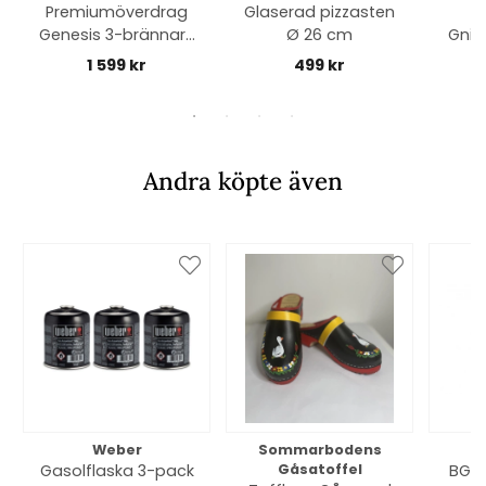
Premiumöverdrag
Glaserad pizzasten
Genesis 3-brännare
Ø 26 cm
Gnis
- black
/ 
1 599 kr
499 kr
Andra köpte även
Weber
Sommarbodens
Bi
Gasolflaska 3-pack
Gåsatoffel
BGE 