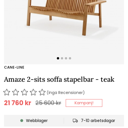
CANE-LINE
Amaze 2-sits soffa stapelbar - teak
(Inga Recensioner)
21 760
kr
25 600
kr
Kampanj!
Webblager
7-10 arbetsdagar