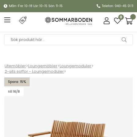
Mån-Fre: 10-18 Lör: 10-15 Sön: 11-15
Telefon: 040-45 01 11
0
Utemöbler
>
Loungemöbler
>
Loungemoduler
>
2-sits soffor - Loungemoduler
>
Amaze 2-sits soffa stapelbar - teak
15
till 16/8