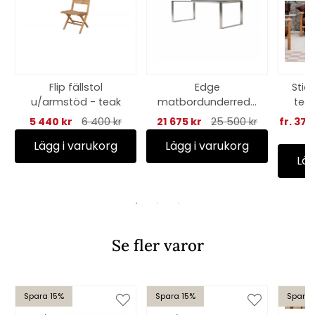
Flip fällstol
Edge
Stic
u/armstöd - teak
matbordunderrede
teak
m/120 cm extension
5 440 kr
6 400 kr
21 675 kr
25 500 kr
fr. 37 
- rostfritt stål
Lägg i varukorg
Lägg i varukorg
Läg
Se fler varor
Spara 15%
Spara 15%
Spara 