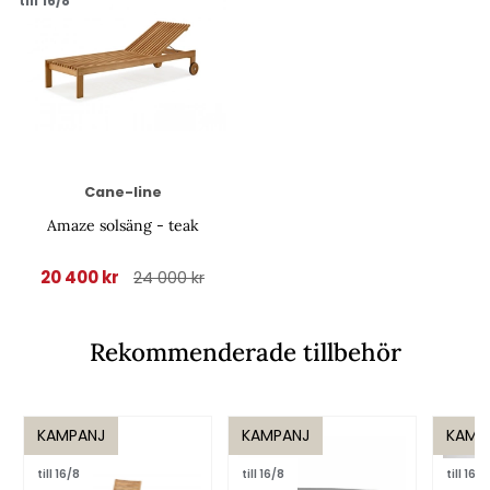
till 16/8
Cane-line
Amaze solsäng - teak
20 400 kr
24 000 kr
Rekommenderade tillbehör
KAMPANJ
KAMPANJ
KAMP
till 16/8
till 16/8
till 16/8