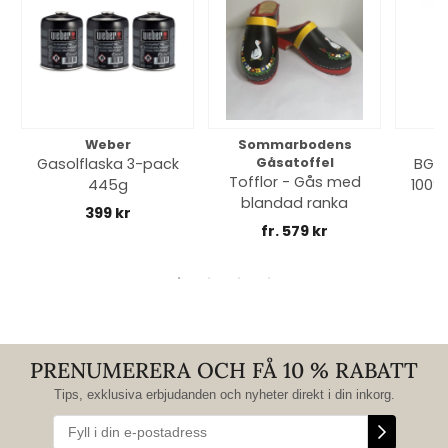
Weber
Sommarbodens
Bi
Gasolflaska 3-pack
Gåsatoffel
BGE 
Tofflor - Gås med
445g
100% 
blandad ranka
399 kr
fr. 579 kr
PRENUMERERA OCH FÅ 10 % RABATT
Tips, exklusiva erbjudanden och nyheter direkt i din inkorg.