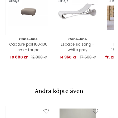
till 16/8
till 16/8
till 16/8
Cane-line
Cane-line
Capture pall 100x100
Escape solsäng -
Pu
cm - taupe
white grey
150
10 880 kr
12 800 kr
14 960 kr
17 600 kr
fr. 21 
b
Andra köpte även