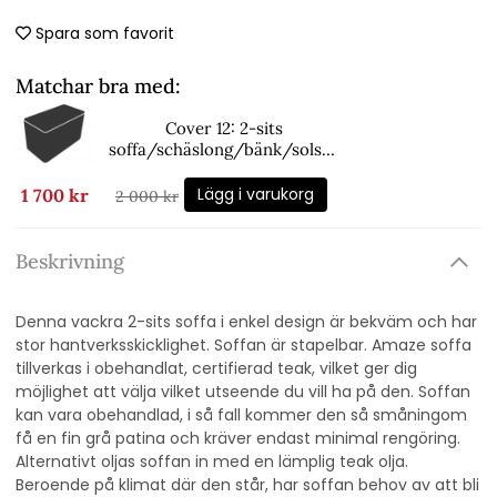
Spara som favorit
Matchar bra med:
Cover 12: 2-sits
soffa/schäslong/bänk/solsto
l/ - black
Lägg i varukorg
1 700 kr
2 000 kr
Beskrivning
Denna vackra 2-sits soffa i enkel design är bekväm och har
stor hantverksskicklighet. Soffan är stapelbar. Amaze soffa
tillverkas i obehandlat, certifierad teak, vilket ger dig
möjlighet att välja vilket utseende du vill ha på den. Soffan
kan vara obehandlad, i så fall kommer den så småningom
få en fin grå patina och kräver endast minimal rengöring.
Alternativt oljas soffan in med en lämplig teak olja.
Beroende på klimat där den står, har soffan behov av att bli