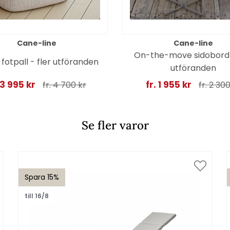
Cane-line
Cane-line
On-the-move sidobord 
 fotpall - fler utföranden
utföranden
 3 995 kr
fr. 1 955 kr
fr. 4 700 kr
fr. 2 30
Se fler varor
Spara 15%
till 16/8