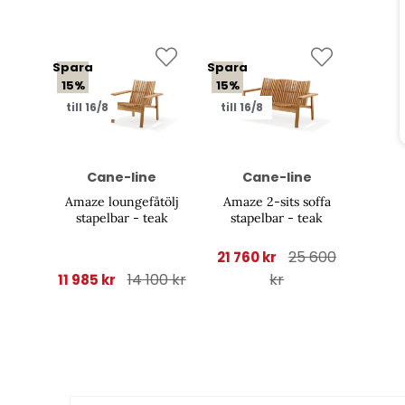
Spara
Spara
15%
15%
till 16/8
till 16/8
Cane-line
Cane-line
Amaze loungefåtölj
Amaze 2-sits soffa
stapelbar - teak
stapelbar - teak
25 600
21 760 kr
14 100 kr
kr
11 985 kr