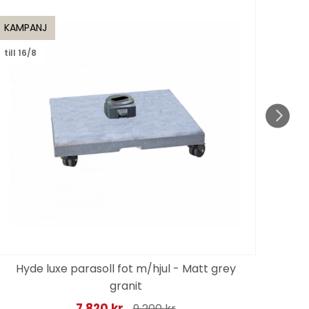
KAMPANJ
KAMP
till 16/8
till 1
Hyde luxe parasoll fot m/hjul - Matt grey
granit
7 820 kr
9 200 kr