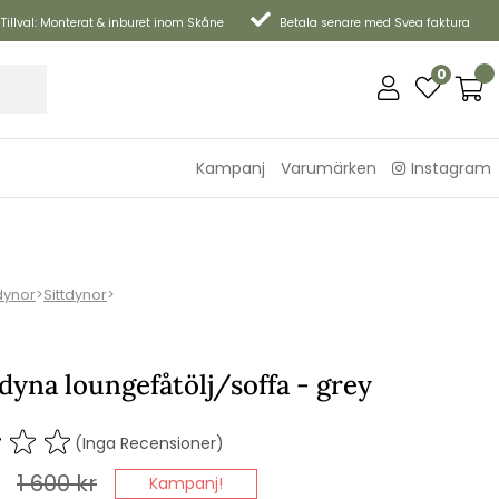
Tillval: Monterat & inburet inom Skåne
Betala senare med Svea faktura
0
Kampanj
Varumärken
Instagram
dynor
>
Sittdynor
>
yna loungefåtölj/soffa - grey
(Inga Recensioner)
1 600
kr
Kampanj!