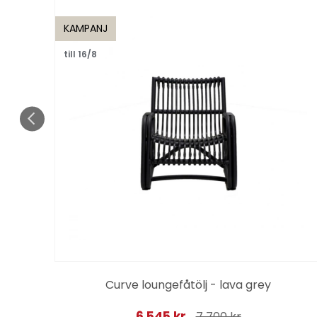
KAMPANJ
till 16/8
Curve loungefåtölj - lava grey
6 545 kr
7 700 kr