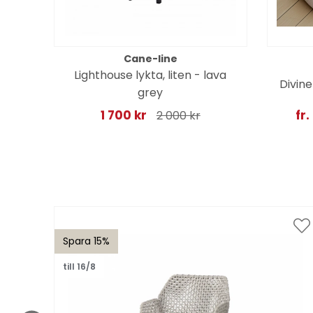
Cane-line
Lighthouse lykta, liten - lava
Divine
grey
1 700 kr
fr.
2 000 kr
Spara 15%
till 16/8