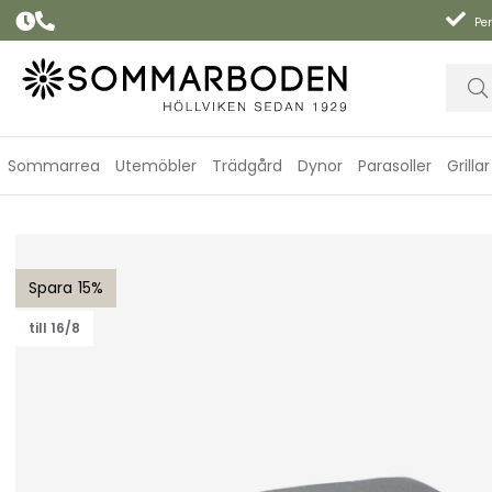
Per
Sommarrea
Utemöbler
Trädgård
Dynor
Parasoller
Grillar
Amaze dyna loungefåtölj/soffa - grey
15
till 16/8