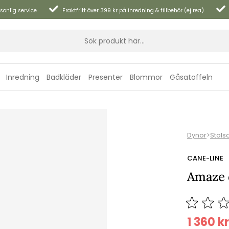
sonlig service
Fraktfritt över 399 kr på inredning & tillbehör (ej rea)
Inredning
Badkläder
Presenter
Blommor
Gåsatoffeln
Dynor
>
Stols
CANE-LINE
Amaze d
1 360
kr