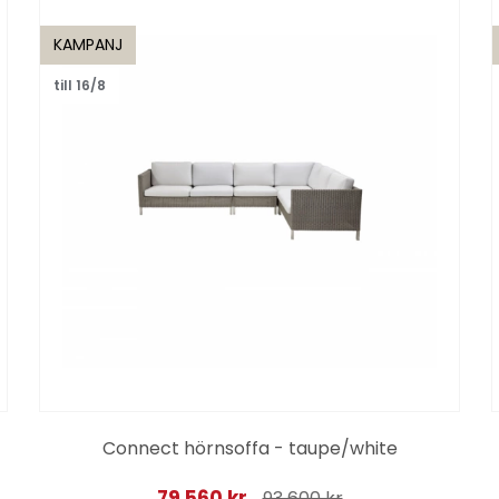
KAMPANJ
till 16/8
Connect hörnsoffa - taupe/white
79 560 kr
93 600 kr