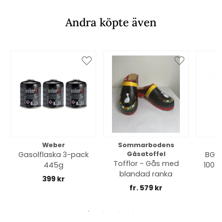
Andra köpte även
Weber
Sommarbodens
Bi
Gasolflaska 3-pack
Gåsatoffel
BGE 
Tofflor - Gås med
445g
100% 
blandad ranka
399 kr
fr. 579 kr