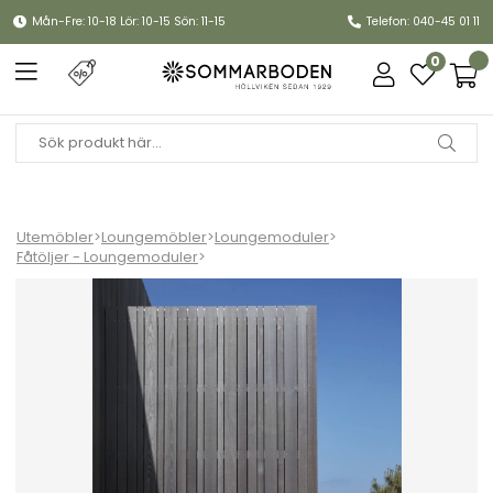
Mån-Fre: 10-18 Lör: 10-15 Sön: 11-15
Telefon: 040-45 01 11
0
Utemöbler
>
Loungemöbler
>
Loungemoduler
>
Fåtöljer - Loungemoduler
>
AVON loungefåtölj - fler färger