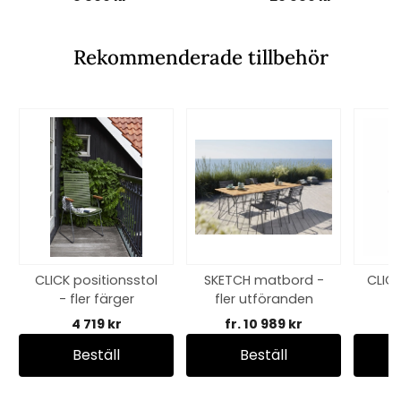
Rekommenderade tillbehör
CLICK positionsstol
SKETCH matbord -
CLIC
- fler färger
fler utföranden
4 719 kr
fr. 10 989 kr
Beställ
Beställ