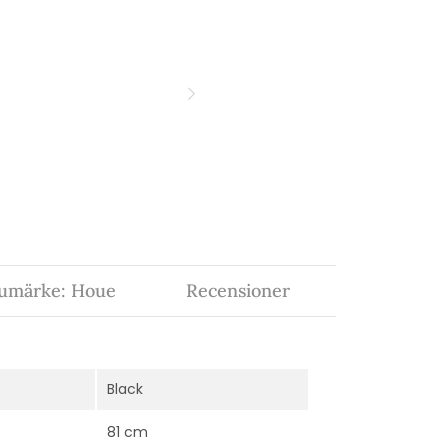
umärke: Houe
Recensioner
Black
81 cm