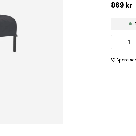
869
kr
Spara so