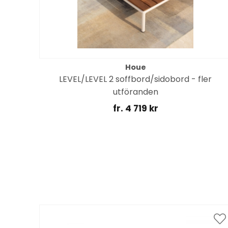
Houe
öger
LEVEL/LEVEL 2 soffbord/sidobord - fler
utföranden
fr. 4 719 kr