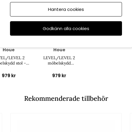
Hantera cookies
Godkänn alla cookies
Houe
Houe
VEL/LEVEL 2
LEVEL/LEVEL 2
lskydd stol -
möbelskydd
black
schäslong - black
979 kr
979 kr
Rekommenderade tillbehör