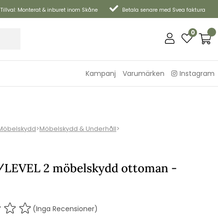
Tillval: Monterat & inburet inom Skåne
Betala senare med Svea faktura
0
Kampanj
Varumärken
Instagram
Möbelskydd
>
Möbelskydd & Underhåll
>
LEVEL 2 möbelskydd ottoman -
(Inga Recensioner)