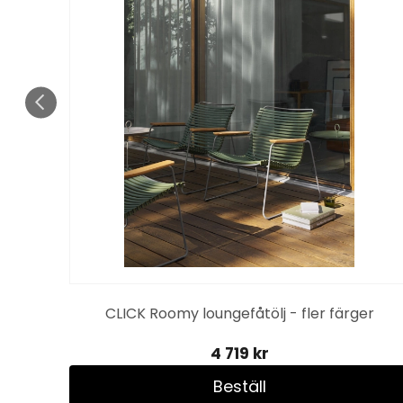
er -
CLICK Roomy loungefåtölj - fler färger
4 719 kr
Beställ