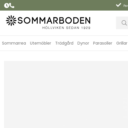
Per
Sommarrea
Utemöbler
Trädgård
Dynor
Parasoller
Grillar
LEVEL/LEVEL 2 möbelskydd ottoman - black