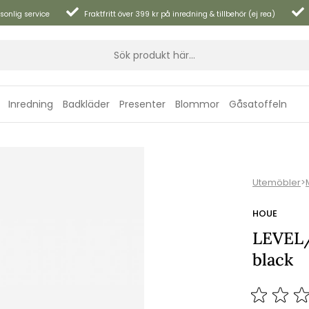
sonlig service
Fraktfritt över 399 kr på inredning & tillbehör (ej rea)
Inredning
Badkläder
Presenter
Blommor
Gåsatoffeln
Utemöbler
>
HOUE
LEVEL/
black