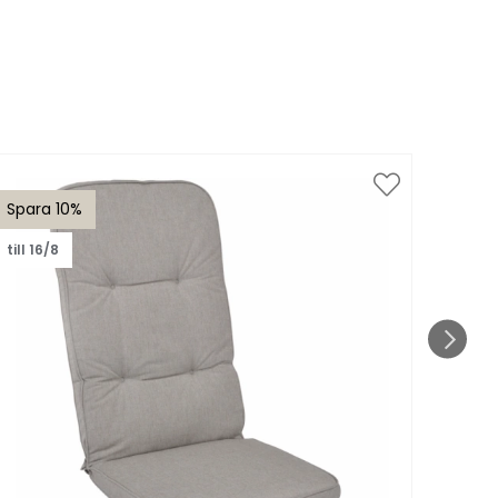
Spara 10%
Spar
till 16/8
till 1