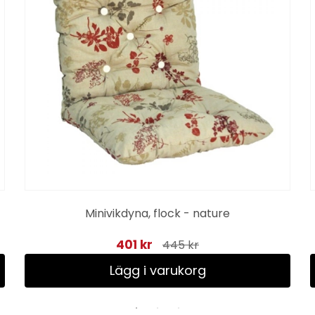
Minivikdyna, flock - nature
401 kr
445 kr
Lägg i varukorg