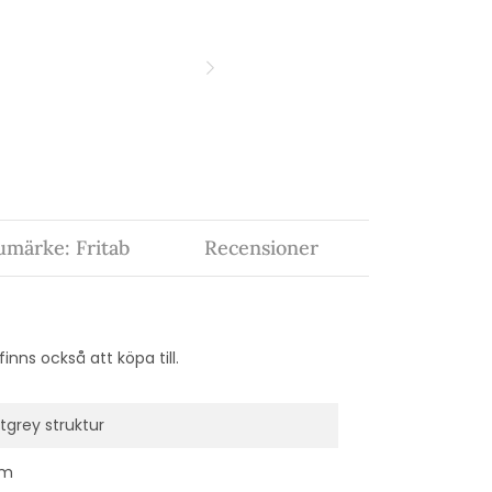
umärke: Fritab
Recensioner
nns också att köpa till.
tgrey struktur
cm