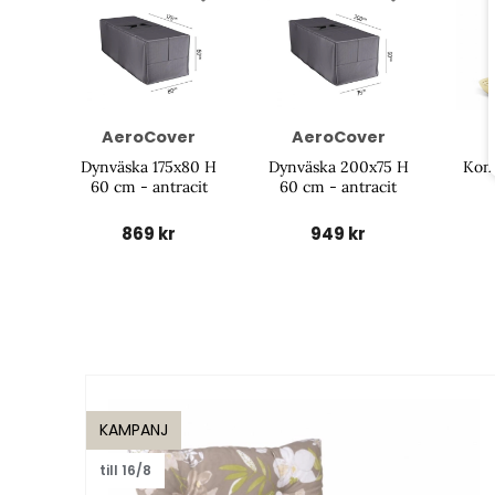
AeroCover
AeroCover
Dynväska 175x80 H
Dynväska 200x75 H
Kont
60 cm - antracit
60 cm - antracit
869 kr
949 kr
KAMPANJ
till 16/8