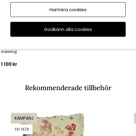
Hantera cookies
Godkänn alla cookies
Skultuna
orsljusstake -
mässing
1 100 kr
Rekommenderade tillbehör
KAMPANJ
till 16/8