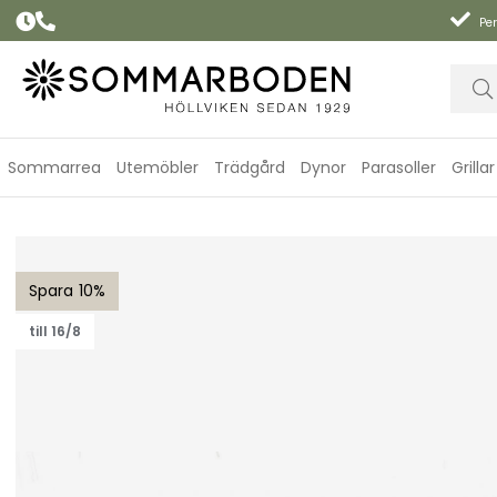
Per
Sommarrea
Utemöbler
Trädgård
Dynor
Parasoller
Grillar
Bänkdyna Canyon 150 cm, smal - granitgrå struktur
10
till 16/8