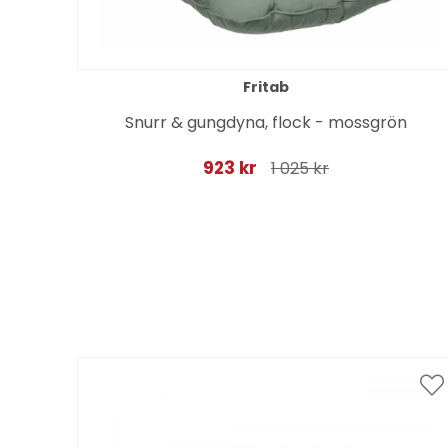
Fritab
Snurr & gungdyna, flock - mossgrön
923 kr
1 025 kr