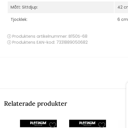
Mått: Sittdjup:
42 c
Tjocklek:
6 cm
Produktens artikelnummer:
B150S-68
Produktens EAN-kod: 7331889050682
Relaterade produkter