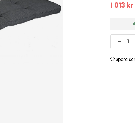
1 013
kr
Spara so