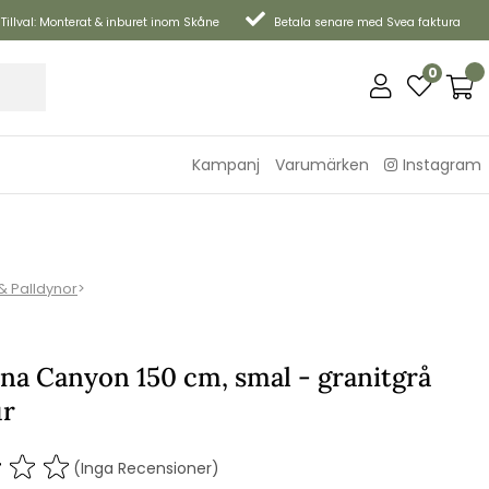
Tillval: Monterat & inburet inom Skåne
Betala senare med Svea faktura
0
Kampanj
Varumärken
Instagram
& Palldynor
>
na Canyon 150 cm, smal - granitgrå
ur
(Inga Recensioner)