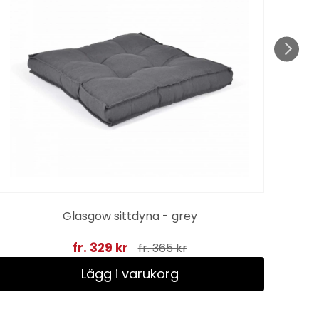
Sn
Glasgow sittdyna - grey
fr. 329 kr
fr. 365 kr
Lägg i varukorg