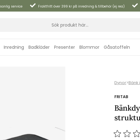
sonlig service
Fraktfritt över 399 kr på inredning & tillbehör (ej rea)
Inredning
Badkläder
Presenter
Blommor
Gåsatoffeln
Dynor
>
Bänk 
FRITAB
Bänkdy
strukt