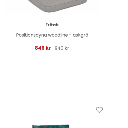
Fritab
Positionsdyna woodline - askgrå
846 kr
940 kr
Spar
till 1