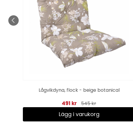
Lågvikdyna, flock - beige botanical
491 kr
545 kr
Lägg i varukorg