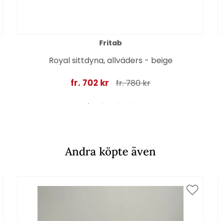
Fritab
Royal sittdyna, allväders - beige
fr. 702 kr
fr. 780 kr
Andra köpte även