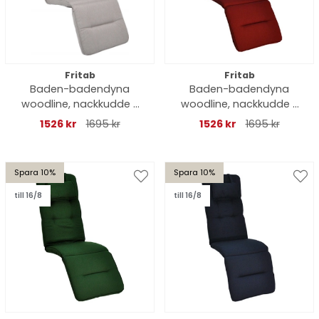
Fritab
Fritab
Baden-badendyna
Baden-badendyna
woodline, nackkudde -
woodline, nackkudde -
askgrå
bordeaux
1526 kr
1695 kr
1526 kr
1695 kr
Spara 10%
Spara 10%
till 16/8
till 16/8