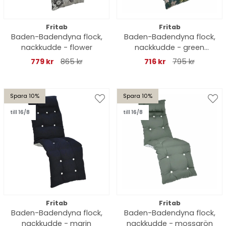
Fritab
Fritab
Baden-Badendyna flock,
Baden-Badendyna flock,
nackkudde - flower
nackkudde - green
botanical
779 kr
865 kr
716 kr
795 kr
Spara 10%
Spara 10%
till 16/8
till 16/8
Fritab
Fritab
Baden-Badendyna flock,
Baden-Badendyna flock,
nackkudde - marin
nackkudde - mossgrön