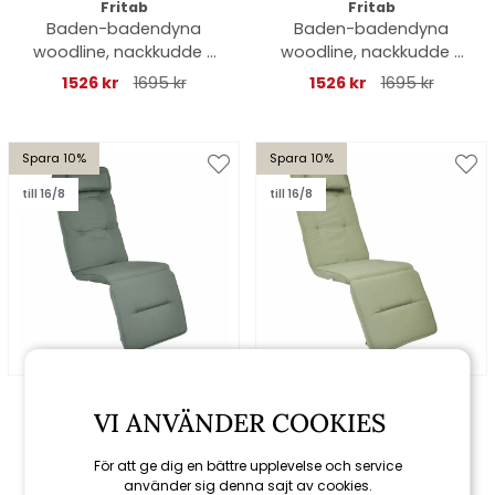
Fritab
Fritab
Baden-badendyna
Baden-badendyna
woodline, nackkudde -
woodline, nackkudde -
grön
marin
1526 kr
1695 kr
1526 kr
1695 kr
Spara 10%
Spara 10%
till 16/8
till 16/8
Fritab
Fritab
Baden-badendyna
Baden-badendyna
VI ANVÄNDER COOKIES
woodline, nackkudde -
woodline, nackkudde -
mossgrön
oliv
För att ge dig en bättre upplevelse och service
1526 kr
1695 kr
1526 kr
1695 kr
använder sig denna sajt av cookies.