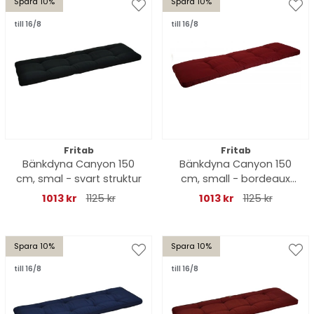
Spara 10%
Spara 10%
till 16/8
till 16/8
Fritab
Fritab
Bänkdyna Canyon 150
Bänkdyna Canyon 150
cm, smal - svart struktur
cm, small - bordeaux
struktur
1013 kr
1125 kr
1013 kr
1125 kr
Spara 10%
Spara 10%
till 16/8
till 16/8