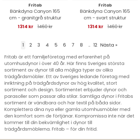
Fritab
Fritab
Bänkdyna Canyon 165
Bänkdyna Canyon 165
cm - granitgrå struktur
cm - svart struktur
1314 kr
1460 kr
1314 kr
1460 kr
1
2
3
4
5
6
7
8
..
12
Nästa
»
Fritab är ett familjeföretag med erfarenhet på
utomhusdynor i över 40 år. Här finns Sveriges största
sortiment av dynor till alla möjliga typer av olika
trädgårdsmöbler. Ett av Sveriges ledande företag med
inriktning på trädgårdsdynor av hög kvalitet, stort
sortiment och design. Sortimentet erbjuder dynor och
parasoller som passar alla stilar. Samtliga dynor i Fritabs
sortiment är vändbara och har textil på båda sidor.
Komplettera dina nya eller gamla utomhusmöbler med
den komfort som de förtjänar. Kompromissa inte när det
kommer till din bekvämlighet i dynor till
trädgårdsmöblerna. Fritab – för din fritid.