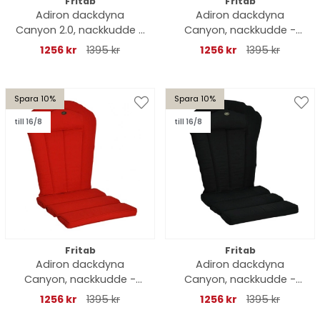
Fritab
Fritab
Adiron dackdyna
Adiron dackdyna
Canyon 2.0, nackkudde -
Canyon, nackkudde -
skogsgrön
blå struktur
1256 kr
1395 kr
1256 kr
1395 kr
Spara 10%
Spara 10%
till 16/8
till 16/8
Fritab
Fritab
Adiron dackdyna
Adiron dackdyna
Canyon, nackkudde -
Canyon, nackkudde -
röd struktur
svart struktur
1256 kr
1395 kr
1256 kr
1395 kr