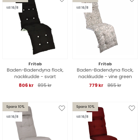
till 16/8
till 16/8
Fritab
Fritab
Baden-Badendyna flock,
Baden-Badendyna flock,
nackkudde - svart
nackkudde - vine green
806 kr
895 kr
779 kr
865 kr
Spara 10%
Spara 10%
till 16/8
till 16/8