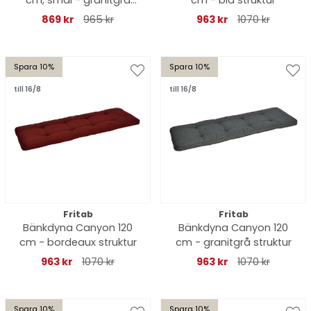
cm, smal - granitgrå
cm - blå struktur
struktur
869 kr
965 kr
963 kr
1070 kr
Spara 10%
Spara 10%
till 16/8
till 16/8
Fritab
Fritab
Bänkdyna Canyon 120
Bänkdyna Canyon 120
cm - bordeaux struktur
cm - granitgrå struktur
963 kr
1070 kr
963 kr
1070 kr
Spara 10%
Spara 10%