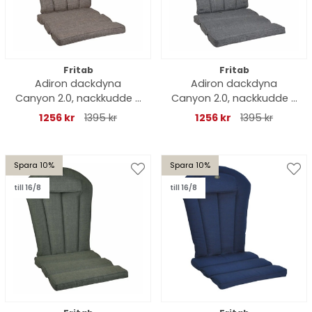
Fritab
Fritab
Adiron dackdyna
Adiron dackdyna
Canyon 2.0, nackkudde -
Canyon 2.0, nackkudde -
kastanj
oxfordgrå
1256 kr
1395 kr
1256 kr
1395 kr
Spara 10%
Spara 10%
till 16/8
till 16/8