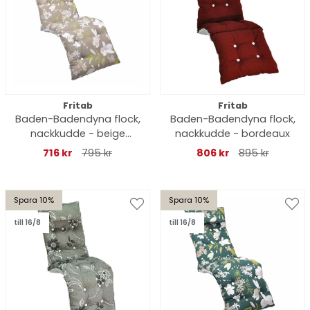
Fritab
Fritab
Baden-Badendyna flock,
Baden-Badendyna flock,
nackkudde - beige
nackkudde - bordeaux
botanical
716 kr
795 kr
806 kr
895 kr
Spara 10%
Spara 10%
till 16/8
till 16/8