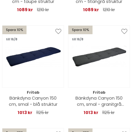
cm - taupe struktur
cm - titangrå struktur
1089 kr
1210 kr
1089 kr
1210 kr
Spara 10%
Spara 10%
till 16/8
till 16/8
Fritab
Fritab
Bänkdyna Canyon 150
Bänkdyna Canyon 150
cm, smal - blå struktur
cm, smal - granitgrå
struktur
1013 kr
1125 kr
1013 kr
1125 kr