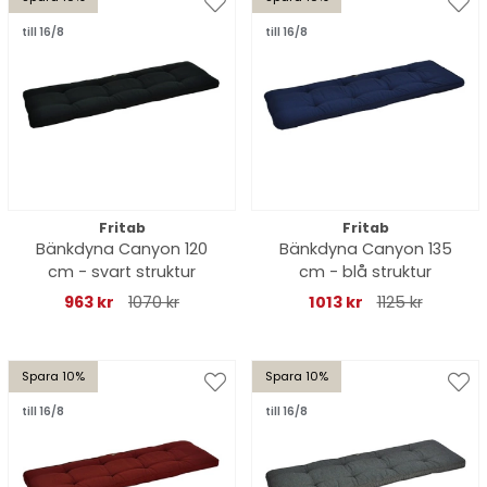
till 16/8
till 16/8
Fritab
Fritab
Bänkdyna Canyon 120
Bänkdyna Canyon 135
cm - svart struktur
cm - blå struktur
963 kr
1070 kr
1013 kr
1125 kr
Spara 10%
Spara 10%
till 16/8
till 16/8