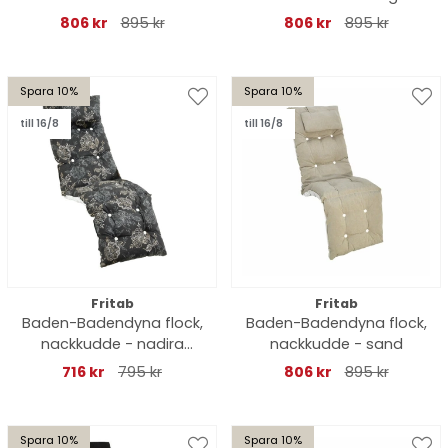
806 kr
895 kr
806 kr
895 kr
Spara 10%
Spara 10%
till 16/8
till 16/8
Fritab
Fritab
Baden-Badendyna flock,
Baden-Badendyna flock,
nackkudde - nadira
nackkudde - sand
black
716 kr
795 kr
806 kr
895 kr
Spara 10%
Spara 10%