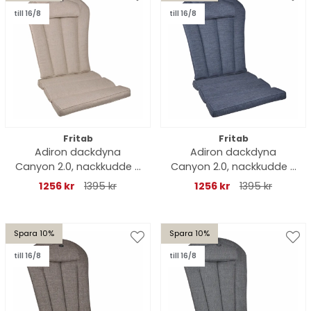
till 16/8
till 16/8
Fritab
Fritab
Adiron dackdyna
Adiron dackdyna
Canyon 2.0, nackkudde -
Canyon 2.0, nackkudde -
ecru
indigo
1256 kr
1395 kr
1256 kr
1395 kr
Spara 10%
Spara 10%
till 16/8
till 16/8