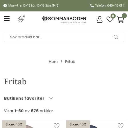
Mån-Fre: 10-18 Lör: 10-15 Sön: 11-15
Telefon: 040-45 01 11
0
Hem
Fritab
Fritab
Butikens favoriter
Visar
1-60
av
676
artiklar
Spara 10%
Spara 10%