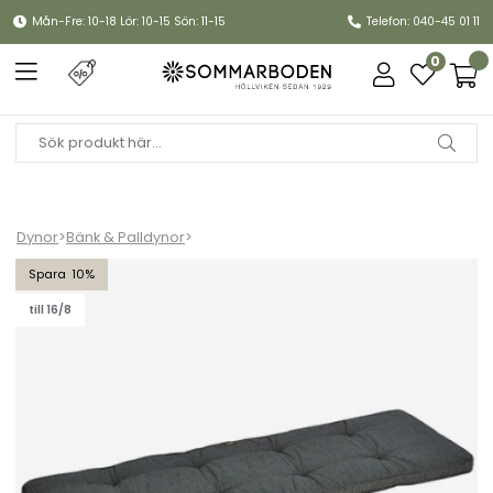
Mån-Fre: 10-18 Lör: 10-15 Sön: 11-15
Telefon: 040-45 01 11
0
Dynor
>
Bänk & Palldynor
>
Bänkdyna Canyon 165 cm - granitgrå struktur
10
till 16/8