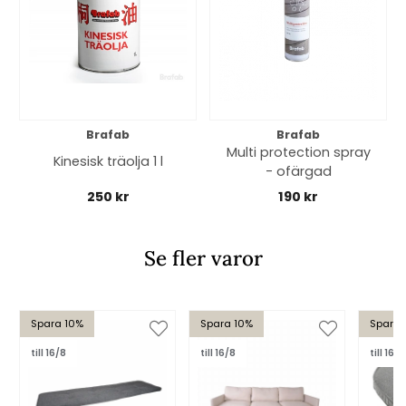
Brafab
Brafab
Multi protection spray
Kinesisk träolja 1 l
- ofärgad
250 kr
190 kr
Se fler varor
Spara 10%
Spara 10%
Spara 
till 16/8
till 16/8
till 16/8