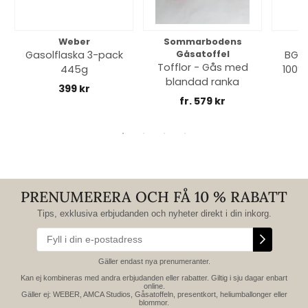
Weber
Sommarbodens
Bi
Gasolflaska 3-pack
Gåsatoffel
BGE 
Tofflor - Gås med
445g
100% 
blandad ranka
399 kr
fr. 579 kr
PRENUMERERA OCH FÅ 10 % RABATT
Tips, exklusiva erbjudanden och nyheter direkt i din inkorg.
Gäller endast nya prenumeranter.
Kan ej kombineras med andra erbjudanden eller rabatter. Giltig i sju dagar enbart
online.
Gäller ej: WEBER, AMCA Studios, Gåsatoffeln, presentkort, heliumballonger eller
blommor.