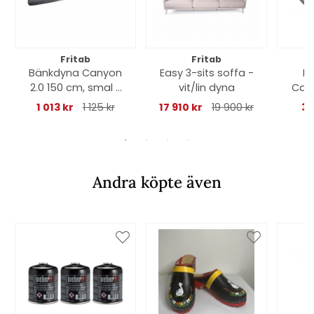
Fritab
Fritab
Bänkdyna Canyon
Easy 3-sits soffa -
Kr
2.0 150 cm, smal -
vit/lin dyna
Cany
oxfordgrå
1 013 kr
1 125 kr
17 910 kr
19 900 kr
39
Andra köpte även