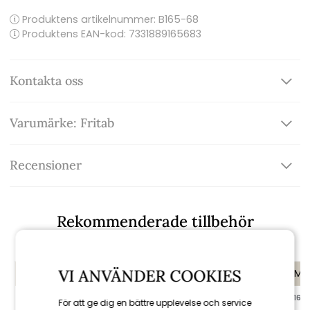
Produktens artikelnummer:
B165-68
Produktens EAN-kod: 7331889165683
Kontakta oss
Varumärke: Fritab
Recensioner
Rekommenderade tillbehör
VI ANVÄNDER COOKIES
KAMPANJ
KAMPANJ
KAMP
till 16/8
till 16/8
till 16/8
För att ge dig en bättre upplevelse och service