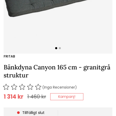
FRITAB
Bänkdyna Canyon 165 cm - granitgrå
struktur
(Inga Recensioner)
1 314
kr
1 460
kr
Kampanj!
Tillfälligt slut