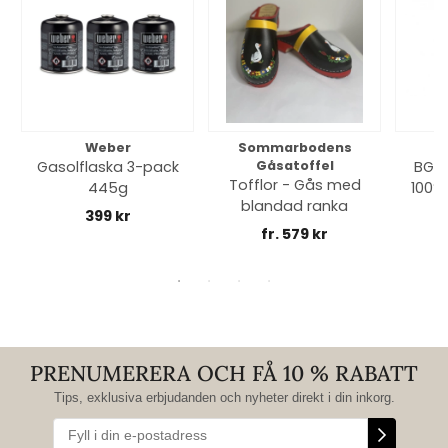
Weber
Sommarbodens
Bi
Gasolflaska 3-pack
Gåsatoffel
BGE 
Tofflor - Gås med
445g
100% 
blandad ranka
399 kr
fr. 579 kr
PRENUMERERA OCH FÅ 10 % RABATT
Tips, exklusiva erbjudanden och nyheter direkt i din inkorg.