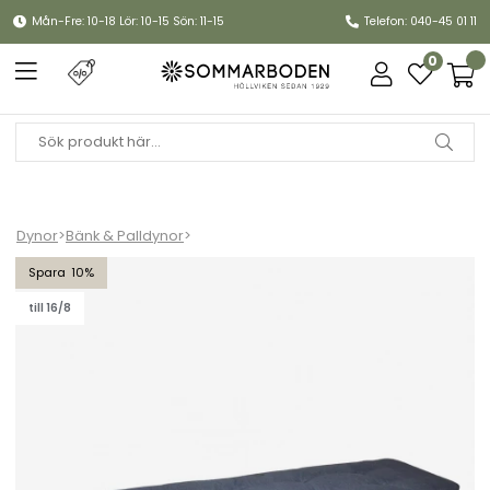
Mån-Fre: 10-18 Lör: 10-15 Sön: 11-15
Telefon: 040-45 01 11
0
Dynor
>
Bänk & Palldynor
>
Bänkdyna Canyon 2.0 150 cm, smal - indigo
10
till 16/8