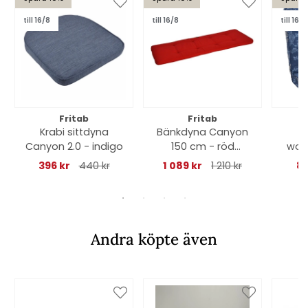
till 16/8
till 16/8
till 16/8
Fritab
Fritab
Krabi sittdyna
Bänkdyna Canyon
Canyon 2.0 - indigo
150 cm - röd
wood
struktur
396 kr
440 kr
1 089 kr
1 210 kr
85
Andra köpte även