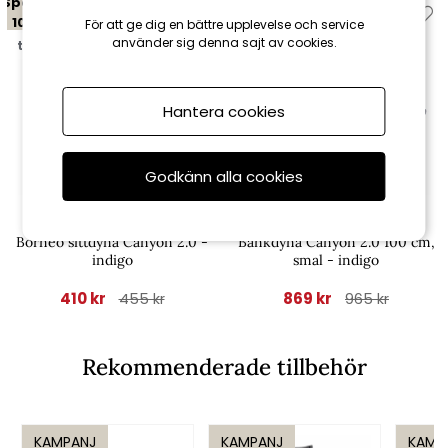
Spara
Spara
10%
10%
För att ge dig en bättre upplevelse och service
använder sig denna sajt av cookies.
till 16/8
till 16/8
Hantera cookies
Godkänn alla cookies
Fritab
Fritab
Borneo sittdyna Canyon 2.0 -
Bänkdyna Canyon 2.0 100 cm,
indigo
smal - indigo
410 kr
869 kr
455 kr
965 kr
Rekommenderade tillbehör
KAMPANJ
KAMPANJ
KAMP