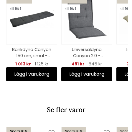
till 16/8
till 16/8
till 16/8
Bänkdyna Canyon
Universaldyna
La
150 cm, smal -
Canyon 2.0 -
granitgrå struktur
oxfordgrå
1 013 kr
1 125 kr
491 kr
545 kr
32
Lägg i varukorg
Lägg i varukorg
Läg
Se fler varor
Spara 10%
Spara 10%
Spara 