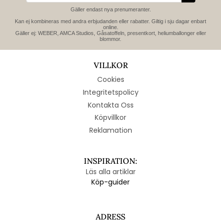
Gäller endast nya prenumeranter.
Kan ej kombineras med andra erbjudanden eller rabatter. Giltig i sju dagar enbart
online.
Gäller ej: WEBER, AMCA Studios, Gåsatoffeln, presentkort, heliumballonger eller
blommor.
VILLKOR
Cookies
Integritetspolicy
Kontakta Oss
Köpvillkor
Reklamation
INSPIRATION:
Läs alla artiklar
Köp-guider
ADRESS