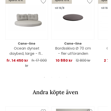
Spara 15%
Spara 15%
Spara 
till 16/8
till 16/8
Cane-line
Cane-line
Ocean dynset
Bordsskiva Ø 70 cm
Cu
daybed, large - fler
- fler utföranden
färger
fr. 14 450 kr
fr. 17 000
10 880 kr
12 800 kr
2 7
kr
Andra köpte även