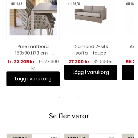
till 16/8
till 16/8
till 16/8
Pure matbord
Diamond 2-sits
Asp
150x90 H73 cm -
soffa - taupe
taupe/flera
tea
fr. 23 205 kr
fr. 27 300
27 200 kr
32 000 kr
58 39
bordsskivor
kr
Lägg i varukorg
Lägg i varukorg
Se fler varor