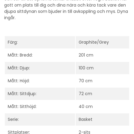
gott om plats till dig och dina nära och kära tack vare den
djupa sittdynan som bjuder in till avkoppling och mys. Dyna
ingår.
Färg:
Graphite/Grey
Mått: Bredd:
201 cm
Mått: Djup:
100 cm
Mått: Höjd:
70 cm
Mått: Sittdjup:
72 cm
Mått: Sitthöjd:
40 cm
Serie:
Basket
Sittplatser:
2-sits