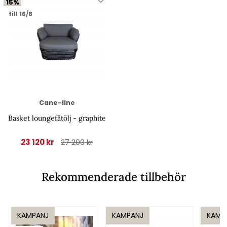
15%
till 16/8
Cane-line
Basket loungefåtölj - graphite
23 120 kr
27 200 kr
Rekommenderade tillbehör
KAMPANJ
KAMPANJ
KAMP