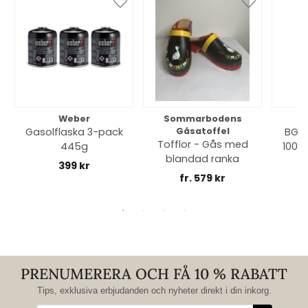
Weber
Sommarbodens
Bi
Gasolflaska 3-pack
Gåsatoffel
BGE 
Tofflor - Gås med
445g
100% 
blandad ranka
399 kr
fr. 579 kr
PRENUMERERA OCH FÅ 10 % RABATT
Tips, exklusiva erbjudanden och nyheter direkt i din inkorg.