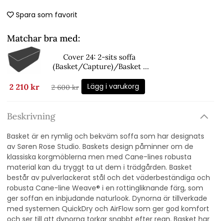
Spara som favorit
Matchar bra med:
Cover 24: 2-sits soffa
(Basket/Capture)/Basket -
black
Lägg i varukorg
2 210 kr
2 600 kr
Beskrivning
Basket är en rymlig och bekväm soffa som har designats
av Søren Rose Studio. Baskets design påminner om de
klassiska korgmöblerna men med Cane-lines robusta
material kan du tryggt ta ut dem i trädgården. Basket
består av pulverlackerat stål och det väderbeständiga och
robusta Cane-line Weave® i en rottingliknande färg, som
ger soffan en inbjudande naturlook. Dynorna är tillverkade
med systemen QuickDry och AirFlow som ger god komfort
och ser till att dynorna torkar snabbt efter regn. Basket har