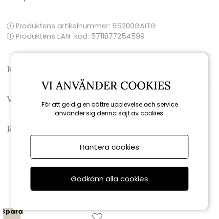
Produktens artikelnummer:
55200GAITG
Produktens EAN-kod: 5711877254599
Kontakta oss
VI ANVÄNDER COOKIES
Varumärke: Cane-line
För att ge dig en bättre upplevelse och service
använder sig denna sajt av cookies.
Recensioner
Hantera cookies
Relaterade produkter
Godkänn alla cookies
Spara