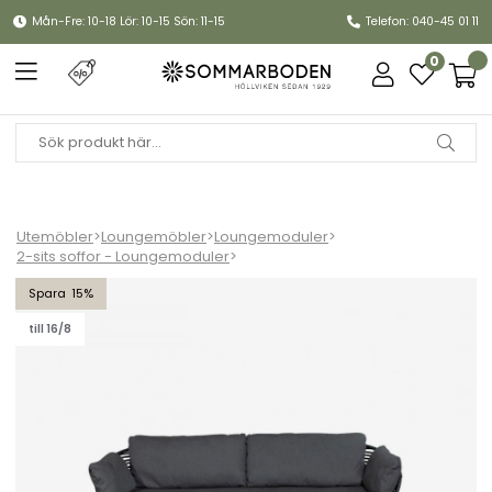
Mån-Fre: 10-18 Lör: 10-15 Sön: 11-15
Telefon: 040-45 01 11
0
Utemöbler
>
Loungemöbler
>
Loungemoduler
>
2-sits soffor - Loungemoduler
>
Basket 2-sits soffa - graphite
15
till 16/8