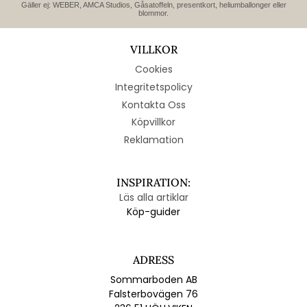
Gäller ej: WEBER, AMCA Studios, Gåsatoffeln, presentkort, heliumballonger eller
blommor.
VILLKOR
Cookies
Integritetspolicy
Kontakta Oss
Köpvillkor
Reklamation
INSPIRATION:
Läs alla artiklar
Köp-guider
ADRESS
Sommarboden AB
Falsterbovägen 76