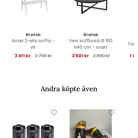
Brafab
Brafab
Arras 2-sits soffa -
Vevi soffbord Ø 100
Turin
vit
H40 cm - svart
3 411 kr
3 790 kr
3 501 kr
3 890 kr
1 0
Andra köpte även