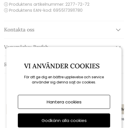
Produktens artikelnummer:
2277-72-72
Produktens EAN-kod: 6955173911780
Kontakta oss
Varumärke: Brafab
Recensioner
VI ANVÄNDER COOKIES
För att ge dig en bättre upplevelse och service
använder sig denna sajt av cookies.
Rekommenderade tillbehör
Hantera cookies
KAMPANJ
KAMPANJ
KAMP
Nyhet
till 16/8
till 16/8
Godkänn alla cookies