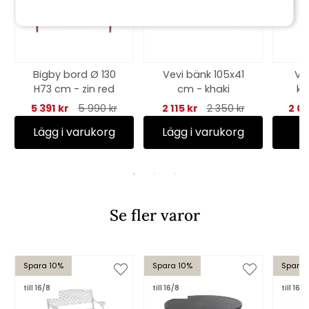
Bigby bord Ø 130
Vevi bänk 105x41
Ve
H73 cm - zin red
cm - khaki
kh
5 391 kr
5 990 kr
2 115 kr
2 350 kr
2 0
Lägg i varukorg
Lägg i varukorg
Se fler varor
Spara 10%
Spara 10%
Spara
till 16/8
till 16/8
till 16/8