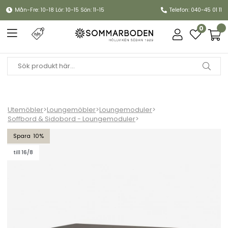
Mån-Fre: 10-18 Lör: 10-15 Sön: 11-15
Telefon: 040-45 01 11
0
Utemöbler
>
Loungemöbler
>
Loungemoduler
>
Soffbord & Sidobord - Loungemoduler
>
Battleford sidobord - grå
10
till 16/8