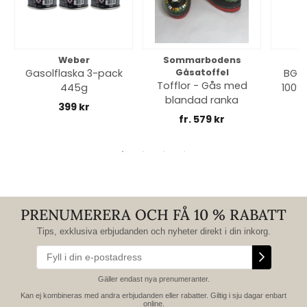
Weber
Sommarbodens
Bi
Gasolflaska 3-pack
Gåsatoffel
BGE 
Tofflor - Gås med
445g
100% 
blandad ranka
399 kr
fr. 579 kr
PRENUMERERA OCH FÅ 10 % RABATT
Tips, exklusiva erbjudanden och nyheter direkt i din inkorg.
Gäller endast nya prenumeranter.
Kan ej kombineras med andra erbjudanden eller rabatter. Giltig i sju dagar enbart
online.