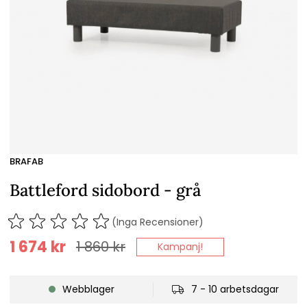
BRAFAB
Battleford sidobord - grå
(Inga Recensioner)
1 674
kr
1 860
kr
Kampanj!
Webblager
7 - 10 arbetsdagar