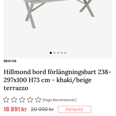
BRAFAB
Hillmond bord förlängningsbart 238-
297x100 H73 cm - khaki/beige
terrazzo
(Inga Recensioner)
18 891
kr
20 990
kr
Kampanj!