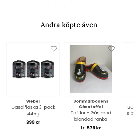
Andra köpte även
Weber
Sommarbodens
Bi
Gasolflaska 3-pack
Gåsatoffel
BGE 
Tofflor - Gås med
445g
100% 
blandad ranka
399 kr
fr. 579 kr