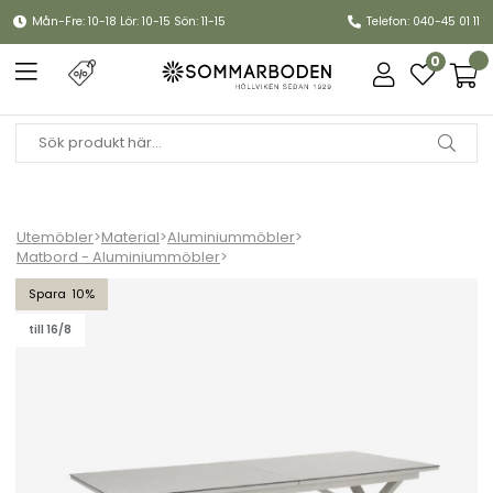
Mån-Fre: 10-18 Lör: 10-15 Sön: 11-15
Telefon: 040-45 01 11
0
Utemöbler
>
Material
>
Aluminiummöbler
>
Matbord - Aluminiummöbler
>
Hillmond bord förlängningsbart 238-297x100 H73 cm - khaki/bei
10
till 16/8