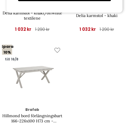
Brafab
Brafab
Delia karmstol - khaki/offwhite
Delia karmstol - khaki
textilene
1 032 kr
1 032 kr
1 290 kr
1 290 kr
Spara
10%
till 16/8
Brafab
Hillmond bord förlängningsbart
166-226x100 H73 cm -
khaki/beige terrazzo