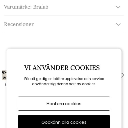
Varumärke: Brafab
Recensioner
Relaterade produkter
VI ANVÄNDER COOKIES
Spara
Spara
20%
20%
För att ge dig en bättre upplevelse och service
använder sig denna sajt av cookies.
till 16/8
till 16/8
Hantera cookies
Godkänn alla cookies