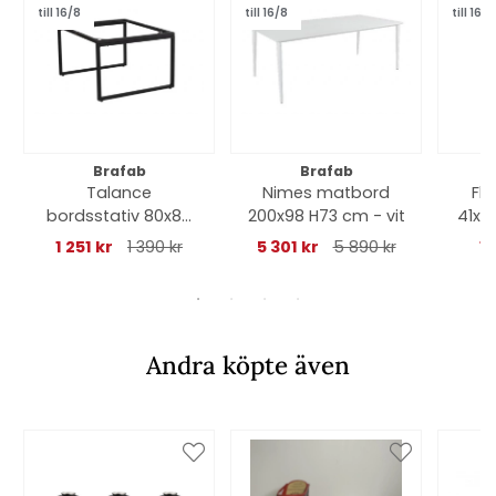
till 16/8
till 16/8
till 16/8
Brafab
Brafab
Talance
Nimes matbord
Flo
bordsstativ 80x80
200x98 H73 cm - vit
41x4
H45 cm - svart
1 251 kr
1 390 kr
5 301 kr
5 890 kr
1
Andra köpte även