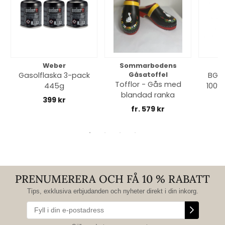
Weber
Sommarbodens
Bi
Gasolflaska 3-pack
Gåsatoffel
BGE 
Tofflor - Gås med
445g
100% 
blandad ranka
399 kr
fr. 579 kr
PRENUMERERA OCH FÅ 10 % RABATT
Tips, exklusiva erbjudanden och nyheter direkt i din inkorg.