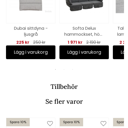
Dubai sittdyna -
Softa Delux
Tala
ljusgrå
hammockset, högt
lamin
- grå
225 kr
250 kr
1 971 kr
2 190 kr
2 2
Lägg i varukorg
Lägg i varukorg
Läg
Tillbehör
Se fler varor
Spara 10%
Spara 10%
Spara 