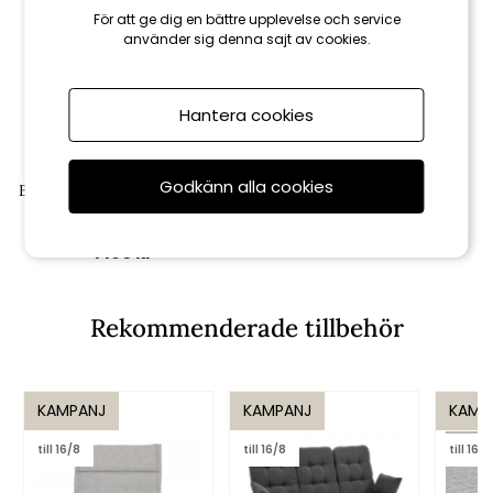
För att ge dig en bättre upplevelse och service
använder sig denna sajt av cookies.
Hantera cookies
Brafab
Godkänn alla cookies
Belfort ljuslykta, stor - finns i
flera färger
1 190 kr
Rekommenderade tillbehör
KAMPANJ
KAMPANJ
KAMP
till 16/8
till 16/8
till 16/8