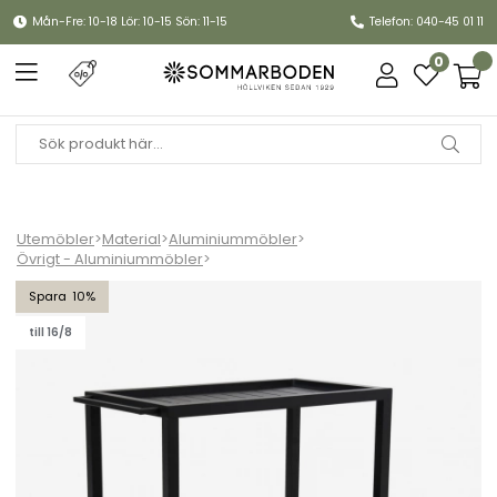
Mån-Fre: 10-18 Lör: 10-15 Sön: 11-15
Telefon: 040-45 01 11
0
Utemöbler
>
Material
>
Aluminiummöbler
>
Övrigt - Aluminiummöbler
>
Belfort serveringsvagn - svart
10
till 16/8