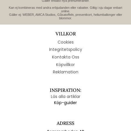
Gäller endast nya prenumeranter.
Kan ej kombineras med andra erbjudanden eller rabatter. Giltig i sju dagar enbart
online.
Gäller ej: WEBER, AMCA Studios, Gåsatoffeln, presentkort, heliumballonger eller
blommor.
VILLKOR
Cookies
Integritetspolicy
Kontakta Oss
Köpvillkor
Reklamation
INSPIRATION:
Läs alla artiklar
Köp-guider
ADRESS