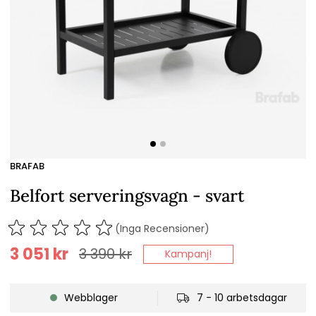
BRAFAB
Belfort serveringsvagn - svart
(Inga Recensioner)
3 051
kr
3 390
kr
Kampanj!
Webblager
7 - 10 arbetsdagar