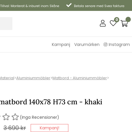
Tillval: Monterat & inburet inom Skåne
Betala senare med Svea faktura
0
Kampanj
Varumärken
Instagram
Material
>
Aluminiummöbler
>
Matbord - Aluminiummöbler
>
matbord 140x78 H73 cm - khaki
(Inga Recensioner)
3 690
kr
Kampanj!