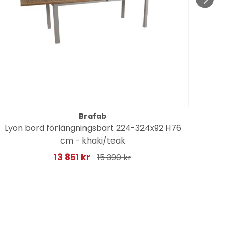
Brafab
Lyon bord förlängningsbart 224-324x92 H76
cm - khaki/teak
13 851 kr
15 390 kr