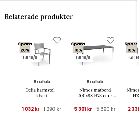
Relaterade produkter
Spara
Spara
Spara
20%
10%
10%
till 16/8
till 16/8
till 1
Brafab
Brafab
Delia karmstol -
Nimes matbord
Nimes
khaki
200x98 H73 cm -
H7
antracit
1 290 kr
5 890 kr
1 032 kr
5 301 kr
2 33