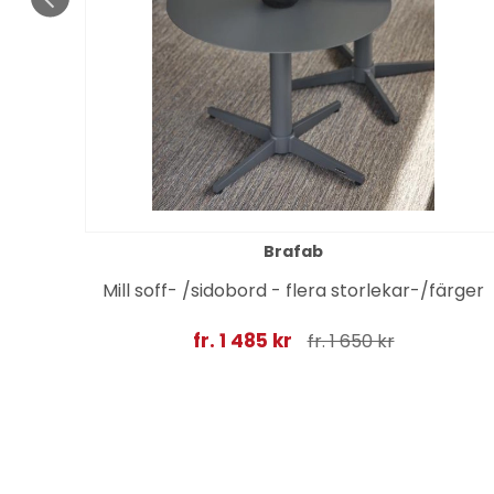
Brafab
Mill soff- /sidobord - flera storlekar-/färger
fr. 1 485 kr
fr. 1 650 kr