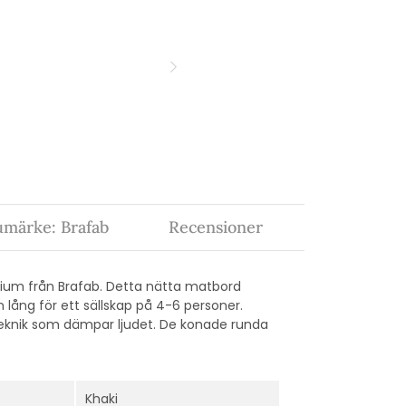
umärke: Brafab
Recensioner
nium från Brafab. Detta nätta matbord
 lång för ett sällskap på 4-6 personer.
eknik som dämpar ljudet. De konade runda
Khaki