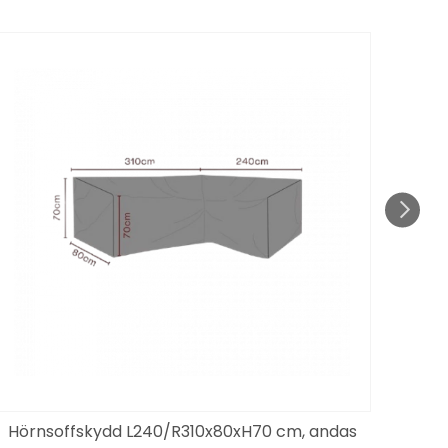
KAMP
till 1
Hörnsoffskydd L240/R310x80xH70 cm, andas
N