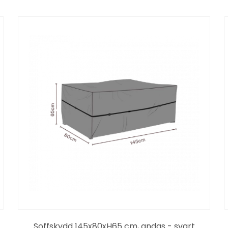
Soffskydd 145x80xH65 cm, andas - svart