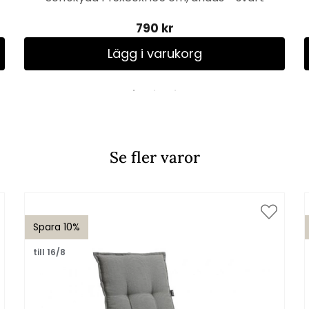
790 kr
Lägg i varukorg
Se fler varor
Spara 10%
till 16/8