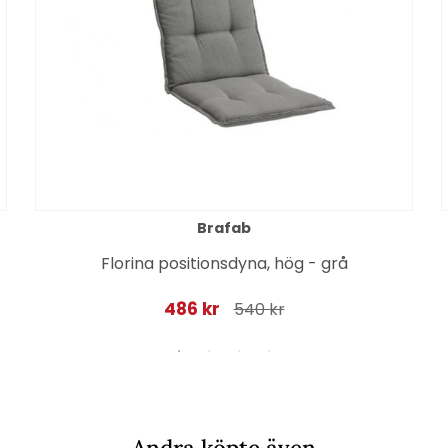
Brafab
Florina positionsdyna, hög - grå
486 kr
540 kr
Andra köpte även