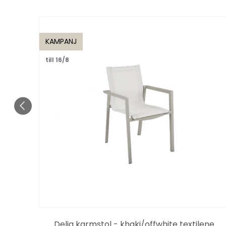
KAMPANJ
till 16/8
rt
Delia karmstol - khaki/offwhite textilene