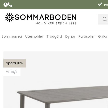
Per
Sommarrea
Utemöbler
Trädgård
Dynor
Parasoller
Grillar
Nimes matbord 140x78 H73 cm - khaki
10
till 16/8