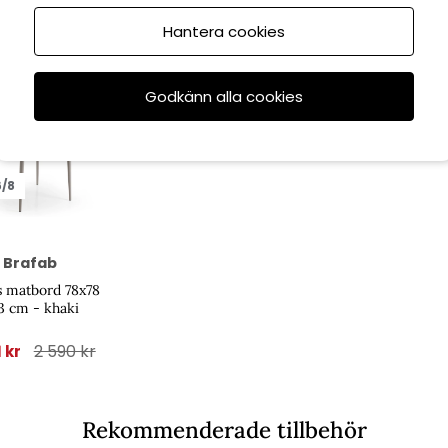
Hantera cookies
Godkänn alla cookies
6/8
Brafab
 matbord 78x78
3 cm - khaki
2 590 kr
1 kr
Rekommenderade tillbehör