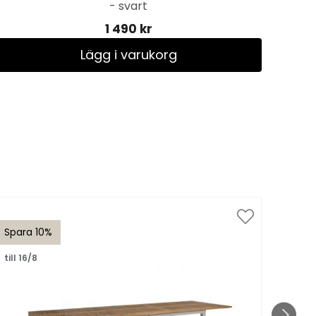
- svart
1 490 kr
Lägg i varukorg
Spara 10%
Spar
till 16/8