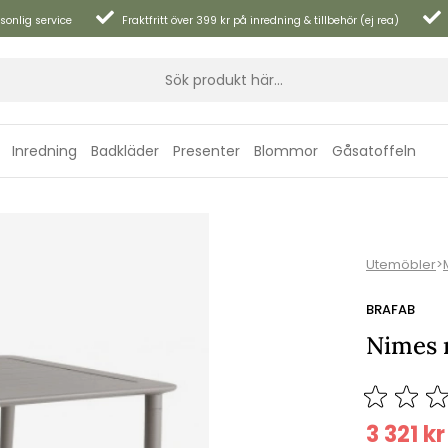
sonlig service
Fraktfritt över 399 kr på inredning & tillbehör (ej rea)
Inredning
Badkläder
Presenter
Blommor
Gåsatoffeln
Utemöbler
>
BRAFAB
Nimes 
3 321
kr