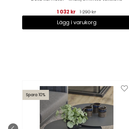
1 032 kr
1 290 kr
Lägg i varukorg
Spara 10%