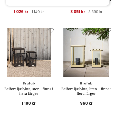
svart
1 026 kr
3 051 kr
1 140 kr
3 390 kr
Brafab
Brafab
Belfort ljuslykta, stor - finns i
Belfort ljuslykta, liten - finns i
flera färger
flera färger
1 190 kr
960 kr