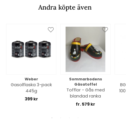
Andra köpte även
Weber
Sommarbodens
Bi
Gasolflaska 3-pack
Gåsatoffel
BGE 
Tofflor - Gås med
445g
100% 
blandad ranka
399 kr
fr. 579 kr