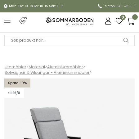
Mån-Fre: 10-18 Lör: 10-15 Sön: 11-15
Telefon: 040-45 01 11
0
Utemöbler
>
Material
>
Aluminiummöbler
>
Solvagnar & Vilsängar - Aluminiummöbler
>
Belfort vilsäng - svart/pearl grey dyna
10
till 16/8