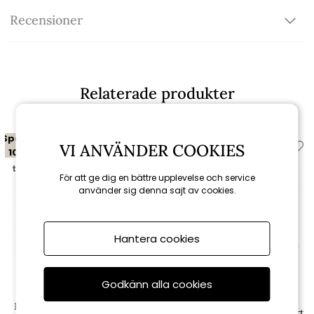
Recensioner
Relaterade produkter
Spara
Spara
VI ANVÄNDER COOKIES
10%
10%
till 16/8
till 16/8
För att ge dig en bättre upplevelse och service
använder sig denna sajt av cookies.
Hantera cookies
Godkänn alla cookies
Brafab
Brafab
Belfort sidobord 50x50 cm -
Belfort serveringsvagn - svart