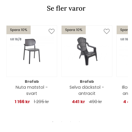
Se fler varor
Spara 10%
Spara 10%
Spara 
till 16/8
till 16/8
Brafab
Brafab
Nuta matstol -
Selva däckstol -
Illo
svart
antracit
antr
1 166 kr
1 295 kr
441 kr
490 kr
4 49