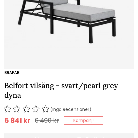
BRAFAB
Belfort vilsäng - svart/pearl grey
dyna
(Inga Recensioner)
5 841
kr
6 490
kr
Kampanj!