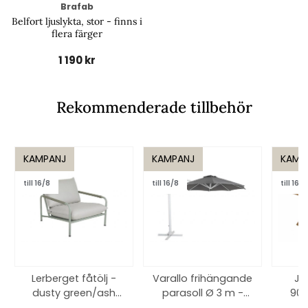
Brafab
Belfort ljuslykta, stor - finns i
flera färger
1 190 kr
Rekommenderade tillbehör
KAMPANJ
KAMPANJ
KAMP
till 16/8
till 16/8
till 16/8
Lerberget fåtölj -
Varallo frihängande
Ju
dusty green/ash
parasoll Ø 3 m -
90x
dyna
vit/grå