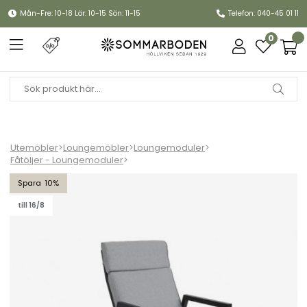
Mån-Fre: 10-18 Lör: 10-15 Sön: 11-15
Telefon: 040-45 01 11
0
Utemöbler
>
Loungemöbler
>
Loungemoduler
>
Fåtöljer - Loungemoduler
>
Belfort positionsstol, ställbar - svart/pearl grey dyna
10
till 16/8