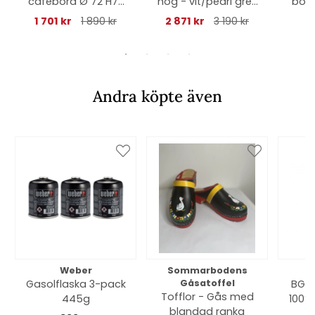
cafébord Ø 72 H73
hög - vit/pearl grey
böjd
cm - light grey
dyna
vatt
1 701 kr
1 890 kr
2 871 kr
3 190 kr
Andra köpte även
Weber
Sommarbodens
Bi
Gasolflaska 3-pack
Gåsatoffel
BGE 
Tofflor - Gås med
445g
100% 
blandad ranka