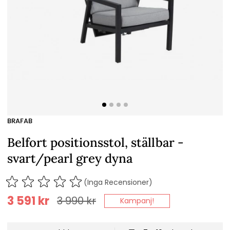
BRAFAB
Belfort positionsstol, ställbar -
svart/pearl grey dyna
(Inga Recensioner)
3 591
kr
3 990
kr
Kampanj!