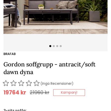
BRAFAB
Gordon soffgrupp - antracit/soft
dawn dyna
(Inga Recensioner)
19764
kr
21960
kr
Kampanj!
3-sits soffa: