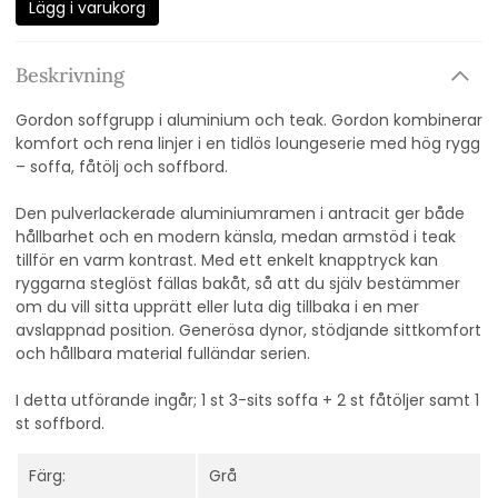
Lägg i varukorg
Beskrivning
Gordon soffgrupp i aluminium och teak. Gordon kombinerar
komfort och rena linjer i en tidlös loungeserie med hög rygg
– soffa, fåtölj och soffbord.
Den pulverlackerade aluminiumramen i antracit ger både
hållbarhet och en modern känsla, medan armstöd i teak
tillför en varm kontrast. Med ett enkelt knapptryck kan
ryggarna steglöst fällas bakåt, så att du själv bestämmer
om du vill sitta upprätt eller luta dig tillbaka i en mer
avslappnad position. Generösa dynor, stödjande sittkomfort
och hållbara material fulländar serien.
I detta utförande ingår; 1 st 3-sits soffa + 2 st fåtöljer samt 1
st soffbord.
Färg:
Grå