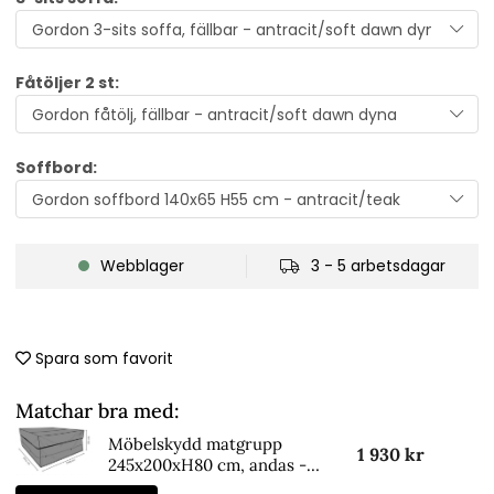
Fåtöljer 2 st:
Soffbord:
Webblager
3 - 5 arbetsdagar
Spara som favorit
Matchar bra med:
Möbelskydd matgrupp
1 930 kr
245x200xH80 cm, andas -
svart