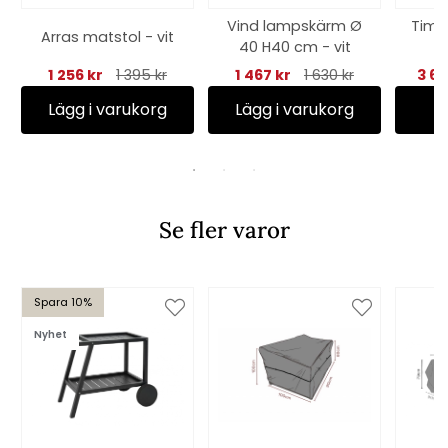
Vind lampskärm Ø
Timja
Arras matstol - vit
40 H40 cm - vit
m
1 256 kr
1 395 kr
1 467 kr
1 630 kr
3 64
Lägg i varukorg
Lägg i varukorg
Se fler varor
Spara 10%
Nyhet