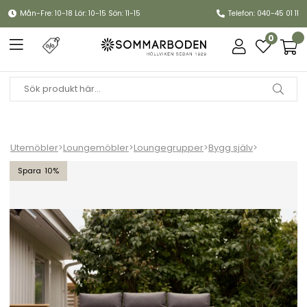
Mån-Fre: 10-18 Lör: 10-15 Sön: 11-15
Telefon: 040-45 01 11
0
Utemöbler
>
Loungemöbler
>
Loungegrupper
>
Bygg själv
>
Gordon soffgrupp - antracit/soft dawn dyna
10