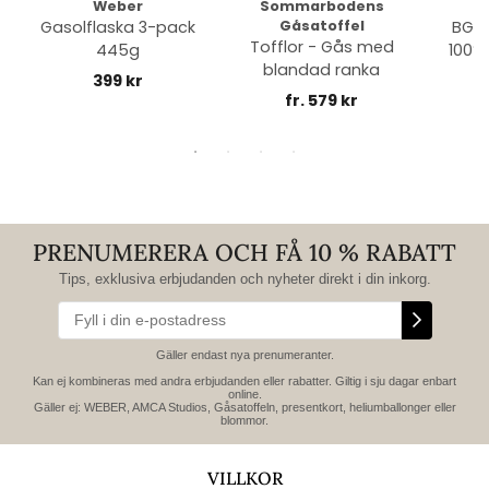
Weber
Sommarbodens
Bi
Gasolflaska 3-pack
Gåsatoffel
BGE 
Tofflor - Gås med
445g
100% 
blandad ranka
399 kr
fr. 579 kr
PRENUMERERA OCH FÅ 10 % RABATT
Tips, exklusiva erbjudanden och nyheter direkt i din inkorg.
Gäller endast nya prenumeranter.
Kan ej kombineras med andra erbjudanden eller rabatter. Giltig i sju dagar enbart
online.
Gäller ej: WEBER, AMCA Studios, Gåsatoffeln, presentkort, heliumballonger eller
blommor.
VILLKOR