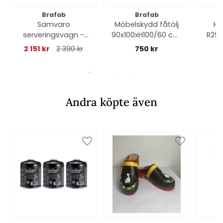
Brafab
Brafab
Samvaro
Möbelskydd fåtölj
Hö
serveringsvagn -
90x100xH100/60 cm,
R29
svart
andas - svart
cm, 
2 151 kr
2 390 kr
750 kr
Andra köpte även