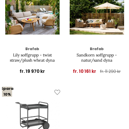
Brafab
Brafab
Lily soffgrupp - twist
Sandkorn soffgrupp -
straw/plush wheat dyna
natur/sand dyna
fr. 19 970 kr
fr. 10 161 kr
fr. 11 290 kr
Spara
10%