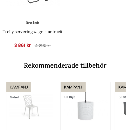
Brafab
Trolly serveringsvagn - antracit
3 861 kr
4 290 kr
Rekommenderade tillbehör
KAMPANJ
KAMPANJ
KAMP
Nyhet
till 16/8
till 16/8