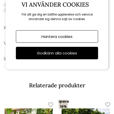
VI ANVÄNDER COOKIES
Produktens artikelnummer:
Gordon-soff-SET
Produktens EAN-kod:
För att ge dig en bättre upplevelse och service
använder sig denna sajt av cookies.
Kontakta oss
Hantera cookies
Varumärke: Brafab
Godkänn alla cookies
Recensioner
Relaterade produkter
Spara
10%