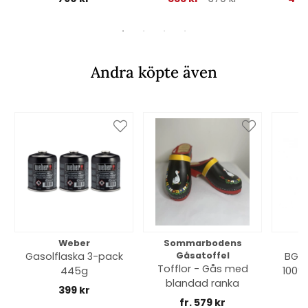
Andra köpte även
Weber
Sommarbodens
Bi
Gasolflaska 3-pack
Gåsatoffel
BGE 
Tofflor - Gås med
445g
100% 
blandad ranka
399 kr
fr. 579 kr