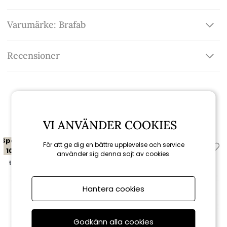
Varumärke: Brafab
Recensioner
Relaterade produkter
VI ANVÄNDER COOKIES
Spara
Spara
För att ge dig en bättre upplevelse och service
10%
10%
använder sig denna sajt av cookies.
till 16/8
till 16/8
Hantera cookies
Godkänn alla cookies