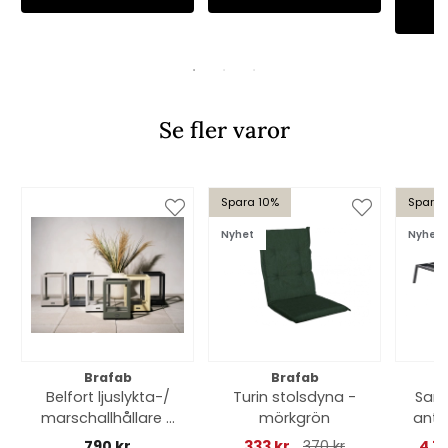
Se fler varor
Spara 10%
Spara 
Nyhet
Nyhet
Brafab
Brafab
Belfort ljuslykta-/
Turin stolsdyna -
Samv
marschallhållare -
mörkgrön
antr
finns i flera färger
790 kr
333 kr
370 kr
4 7