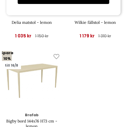
Brafab
Brafab
Delia matstol - lemon
Wilkie fällstol - lemon
1 035 kr
1 179 kr
1 150 kr
1 310 kr
Spara
10%
till 16/8
Brafab
Bigby bord 144x76 H73 cm -
lemon