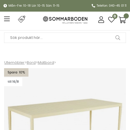
Mån-Fre: 10-18 Lör: 10-15 Sön: 11-15
Telefon: 040-45 01 11
0
Utemöbler
>
Bord
>
Matbord
>
Bigby bord 195x90 H73 cm - lemon
10
till 16/8