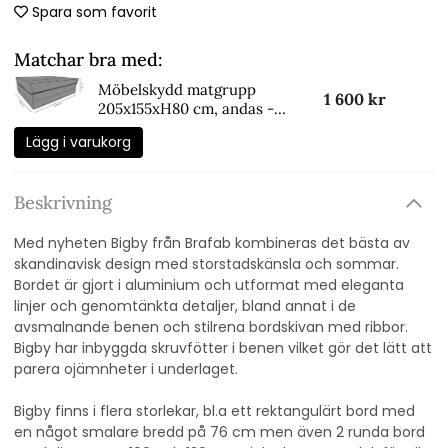
Spara som favorit
Matchar bra med:
Möbelskydd matgrupp
1 600 kr
205x155xH80 cm, andas -
svart
Lägg i varukorg
Beskrivning
Med nyheten Bigby från Brafab kombineras det bästa av
skandinavisk design med storstadskänsla och sommar.
Bordet är gjort i aluminium och utformat med eleganta
linjer och genomtänkta detaljer, bland annat i de
avsmalnande benen och stilrena bordskivan med ribbor.
Bigby har inbyggda skruvfötter i benen vilket gör det lätt att
parera ojämnheter i underlaget.
Bigby finns i flera storlekar, bl.a ett rektangulärt bord med
en något smalare bredd på 76 cm men även 2 runda bord