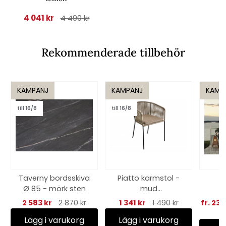
4 041 kr
4 490 kr
Rekommenderade tillbehör
KAMPANJ
KAMPANJ
KAMP
till 16/8
till 16/8
Taverny bordsskiva
Piatto karmstol -
Ø 85 - mörk sten
mud
s
brown/black/raw
antr
2 583 kr
2 870 kr
1 341 kr
1 490 kr
fr. 23 
peanut dyna
Lägg i varukorg
Lägg i varukorg