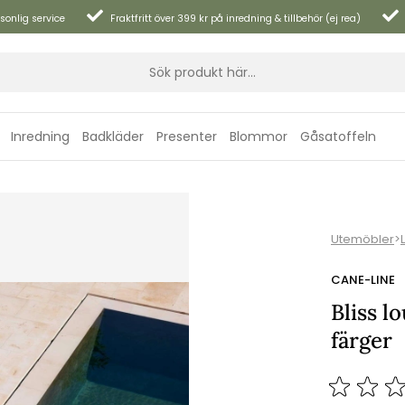
sonlig service
Fraktfritt över 399 kr på inredning & tillbehör (ej rea)
Inredning
Badkläder
Presenter
Blommor
Gåsatoffeln
Utemöbler
>
CANE-LINE
Bliss l
färger