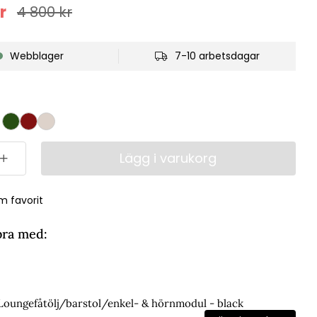
r
4 800
kr
Webblager
7-10 arbetsdagar
Lägg i varukorg
m favorit
bra med:
 Loungefåtölj/barstol/enkel- & hörnmodul - black