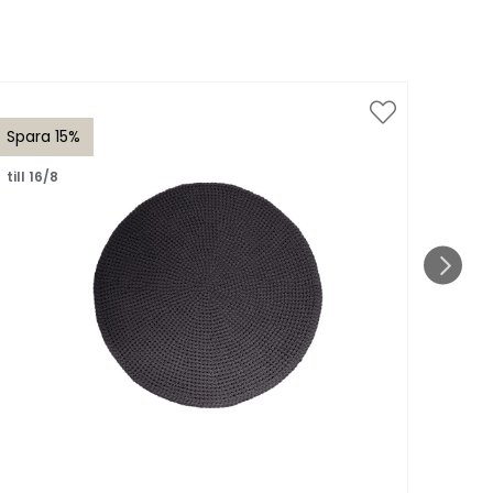
Spara 15%
Spar
till 16/8
till 1