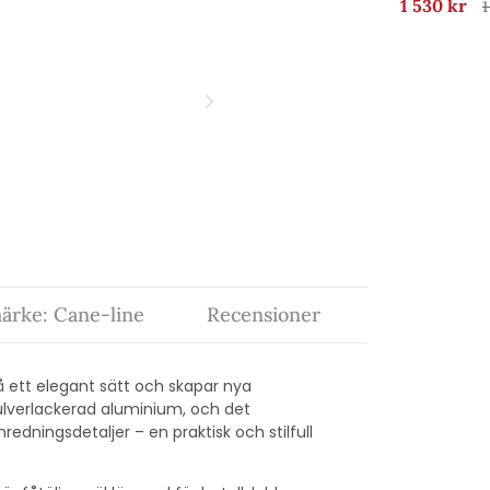
1 530 kr
1
ärke: Cane-line
Recensioner
å ett elegant sätt och skapar nya
 pulverlackerad aluminium, och det
redningsdetaljer – en praktisk och stilfull