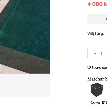
4 080
k
Välj färg:
Spara so
Matchar 
Cover 11: