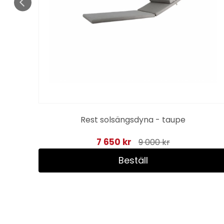
Rest solsängsdyna - taupe
7 650 kr
9 000 kr
Beställ