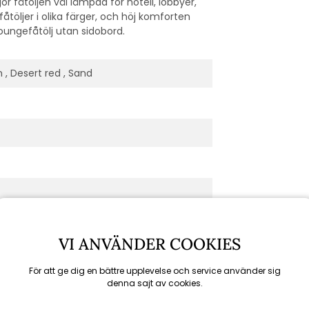
 fåtöljen väl lämpad för hotell, lobbyer,
töljer i olika färger, och höj komforten
oungefåtölj utan sidobord.
 , Desert red , Sand
VI ANVÄNDER COOKIES
För att ge dig en bättre upplevelse och service använder sig
denna sajt av cookies.