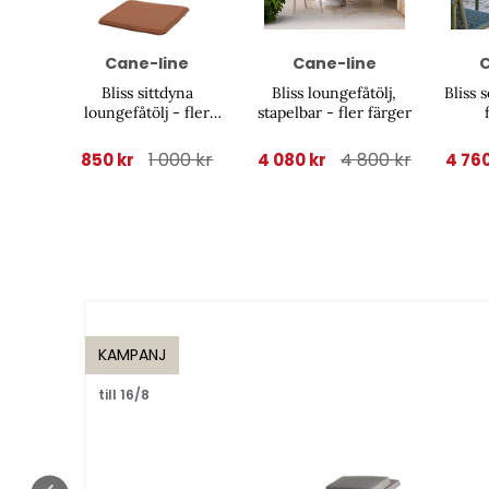
Cane-line
Cane-line
C
Bliss sittdyna
Bliss loungefåtölj,
Bliss 
loungefåtölj - fler
stapelbar - fler färger
färger
1 000 kr
4 800 kr
850 kr
4 080 kr
4 76
KAMPANJ
till 16/8