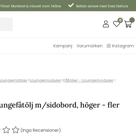
Tillval: Monterat & inburet inom Skåne
Betala senare med Svea faktura
0
Kampanj
Varumärken
Instagram
Loungemöbler
>
Loungemoduler
>
Fåtöljer - Loungemoduler
>
oungefåtölj m/sidobord, höger - fler
(Inga Recensioner)