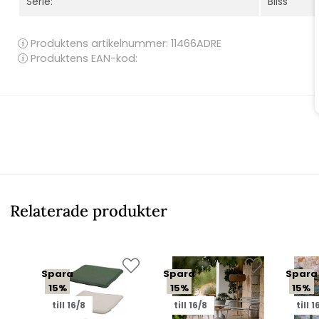
Serie:
Bliss
Produktens artikelnummer:
11466ADRE
Produktens EAN-kod:
Relaterade produkter
Spara
Spara
Spara
15%
15%
15%
till 16/8
till 16/8
till 1