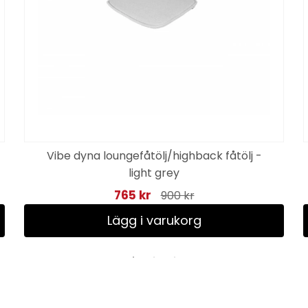
Vibe dyna loungefåtölj/highback fåtölj -
light grey
765 kr
900 kr
Lägg i varukorg