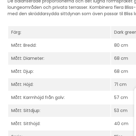
De balanserade proportionerna och det lugna formspråket gör
loungeområden och privata terrasser. Kombinera flera Bliss-få
med den skräddarsydda sittdynan som även passar til Bliss l
Färg:
Dark green
Mått: Bredd:
80 cm
Mått: Diameter:
68 cm
Mått: Djup:
68 cm
Mått: Höjd:
71 cm
Mått: Karmhöjd från golv:
57 cm
Mått: Sittdjup:
53 cm
Mått: Sitthöjd:
40 cm