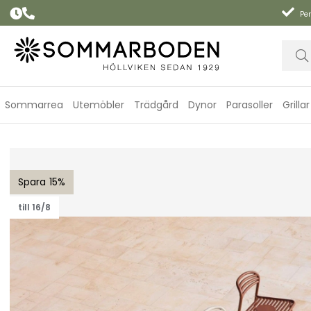
Per
Sommarrea
Utemöbler
Trädgård
Dynor
Parasoller
Grillar
Bliss loungefåtölj m/sidobord, höger - fler färger
15
till 16/8