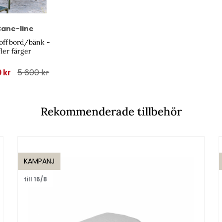
ane-line
soffbord/bänk -
fler färger
5 600 kr
0 kr
Rekommenderade tillbehör
KAMPANJ
till 16/8