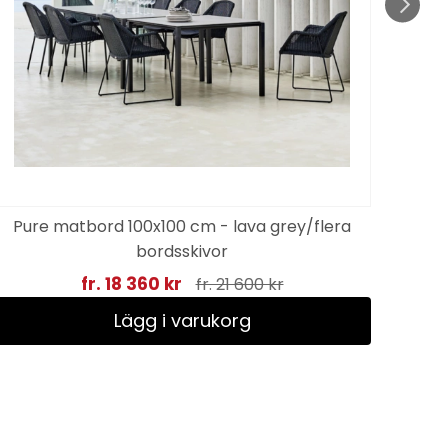
Pure matbord 100x100 cm - lava grey/flera
Dr
bordsskivor
fr. 18 360 kr
fr. 21 600 kr
Lägg i varukorg