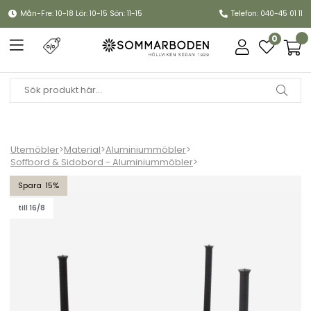
Mån-Fre: 10-18 Lör: 10-15 Sön: 11-15
Telefon: 040-45 01 11
0
Utemöbler
>
Material
>
Aluminiummöbler
>
Soffbord & Sidobord - Aluminiummöbler
>
Twist soffbordunderrede stor - lava grey
15
till 16/8