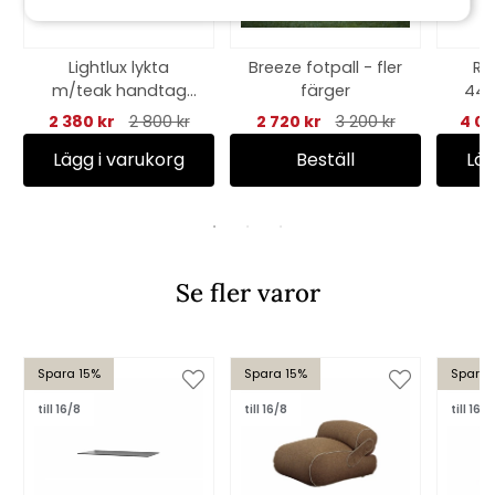
Lightlux lykta
Breeze fotpall - fler
Ro
m/teak handtag
färger
44x
liten - lava grey
2 380 kr
2 800 kr
2 720 kr
3 200 kr
4 08
Lägg i varukorg
Beställ
Läg
Se fler varor
Spara 15%
Spara 15%
Spara 
till 16/8
till 16/8
till 16/8