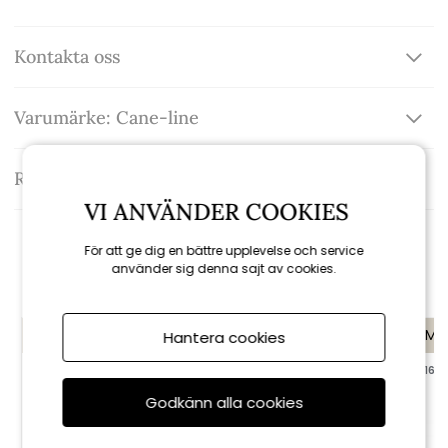
Kontakta oss
Varumärke: Cane-line
Recensioner
VI ANVÄNDER COOKIES
För att ge dig en bättre upplevelse och service
Rekommenderade tillbehör
använder sig denna sajt av cookies.
KAMPANJ
KAMPANJ
KAMP
Hantera cookies
till 16/8
till 16/8
till 16/8
Godkänn alla cookies