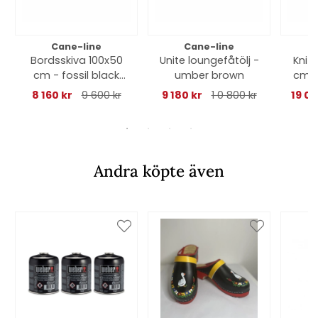
Cane-line
Cane-line
Bordsskiva 100x50
Unite loungefåtölj -
Knit
cm - fossil black
umber brown
cm -
keramik
8 160 kr
9 600 kr
9 180 kr
1 0 800 kr
19 0
Andra köpte även