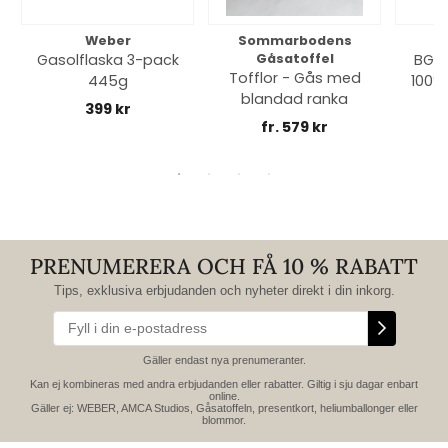
Weber
Sommarbodens
Bi
Gasolflaska 3-pack
Gåsatoffel
BGE 
Tofflor - Gås med
445g
100% 
blandad ranka
399 kr
fr. 579 kr
PRENUMERERA OCH FÅ 10 % RABATT
Tips, exklusiva erbjudanden och nyheter direkt i din inkorg.
Gäller endast nya prenumeranter.
Kan ej kombineras med andra erbjudanden eller rabatter. Giltig i sju dagar enbart
online.
Gäller ej: WEBER, AMCA Studios, Gåsatoffeln, presentkort, heliumballonger eller
blommor.