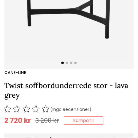
CANE-LINE
Twist soffbordunderrede stor - lava
grey
(Inga Recensioner)
2 720
kr
3 200
kr
Kampanj!