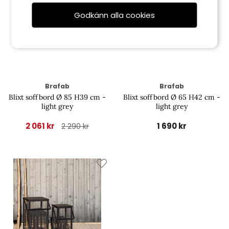
Godkänn alla cookies
Brafab
Brafab
Blixt soffbord Ø 85 H39 cm -
Blixt soffbord Ø 65 H42 cm -
light grey
light grey
2 061 kr
1 690 kr
2 290 kr