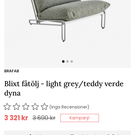
BRAFAB
Blixt fåtölj - light grey/teddy verde
dyna
(Inga Recensioner)
3 321
kr
3 690
kr
Kampanj!