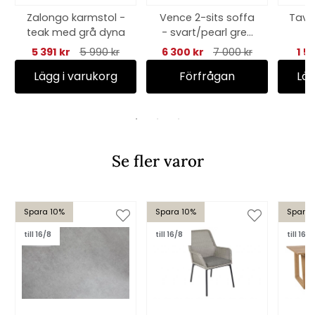
Zalongo karmstol -
Vence 2-sits soffa
Tave
teak med grå dyna
- svart/pearl grey
Ø
dyna
5 391 kr
5 990 kr
6 300 kr
7 000 kr
1 5
Lägg i varukorg
Förfrågan
Läg
Se fler varor
Spara 10%
Spara 10%
Spara 
till 16/8
till 16/8
till 16/8