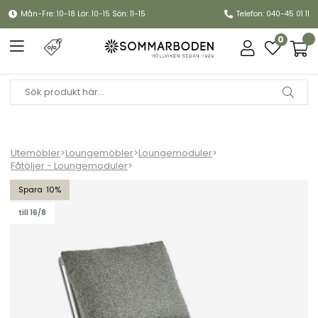
Mån-Fre: 10-18 Lör: 10-15 Sön: 11-15
Telefon: 040-45 01 11
0
Utemöbler
>
Loungemöbler
>
Loungemoduler
>
Fåtöljer - Loungemoduler
>
Blixt fåtölj - light grey/teddy verde dyna
10
till 16/8