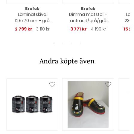
Brafab
Brafab
Laminatskiva
Dimma matstol -
Lau
125x70 cm - grå
antracit/grå/grå
230x
betonglook
sittdyna
2 799 kr
3 110 kr
3 771 kr
4 190 kr
15 2
Andra köpte även