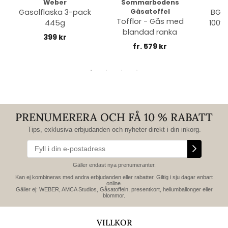
Weber
Sommarbodens
Bi
Gasolflaska 3-pack
Gåsatoffel
BGE 
Tofflor - Gås med
445g
100% 
blandad ranka
399 kr
fr. 579 kr
PRENUMERERA OCH FÅ 10 % RABATT
Tips, exklusiva erbjudanden och nyheter direkt i din inkorg.
Gäller endast nya prenumeranter.
Kan ej kombineras med andra erbjudanden eller rabatter. Giltig i sju dagar enbart
online.
Gäller ej: WEBER, AMCA Studios, Gåsatoffeln, presentkort, heliumballonger eller
blommor.
VILLKOR