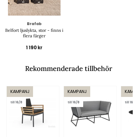
Brafab
Belfort ljuslykta, stor - finns i
flera färger
1 190 kr
Rekommenderade tillbehör
KAMPANJ
KAMPANJ
KAMP
till 16/8
till 16/8
till 16/8