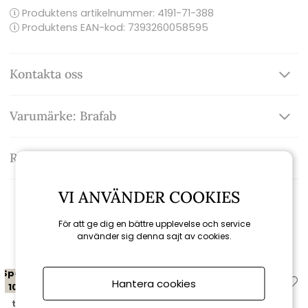
Produktens artikelnummer:
4191-71-388
Produktens EAN-kod: 7393260058595
Kontakta oss
Varumärke: Brafab
Recensioner
VI ANVÄNDER COOKIES
För att ge dig en bättre upplevelse och service
Relaterade produkter
använder sig denna sajt av cookies.
Spara
Hantera cookies
10%
till 16/8