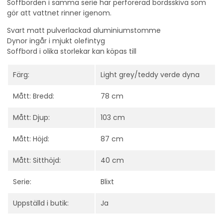
Soffborden i samma serie har perforerad bordsskiva som
gör att vattnet rinner igenom.
Svart matt pulverlackad aluminiumstomme
Dynor ingår i mjukt olefintyg
Soffbord i olika storlekar kan köpas till
Färg:
Light grey/teddy verde dyna
Mått: Bredd:
78 cm
Mått: Djup:
103 cm
Mått: Höjd:
87 cm
Mått: Sitthöjd:
40 cm
Serie:
Blixt
Uppställd i butik:
Ja