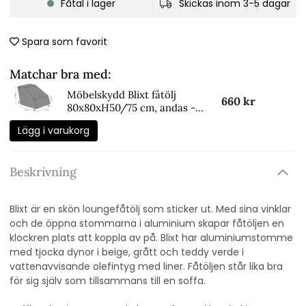
Fåtal i lager
Skickas inom 3-5 dagar
Spara som favorit
Matchar bra med:
Möbelskydd Blixt fåtölj
660 kr
80x80xH50/75 cm, andas -
svart
Lägg i varukorg
Beskrivning
Blixt är en skön loungefåtölj som sticker ut. Med sina vinklar
och de öppna stommarna i aluminium skapar fåtöljen en
klockren plats att koppla av på. Blixt har aluminiumstomme
med tjocka dynor i beige, grått och teddy verde i
vattenavvisande olefintyg med liner. Fåtöljen står lika bra
för sig själv som tillsammans till en soffa.