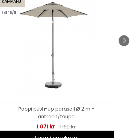
KAMPANJ
KAMP
till 16/8
till 1
Poppi push-up parasoll Ø 2 m -
Pa
antracit/taupe
1 071 kr
1 190 kr
Lägg i varukorg