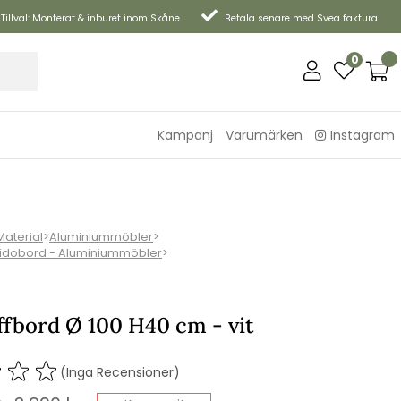
Tillval: Monterat & inburet inom Skåne
Betala senare med Svea faktura
0
Kampanj
Varumärken
Instagram
Material
>
Aluminiummöbler
>
Sidobord - Aluminiummöbler
>
ffbord Ø 100 H40 cm - vit
(Inga Recensioner)