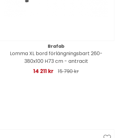
Brafab
Lomma XL bord förlängningsbart 260-
Gl
380x100 H73 cm - antracit
14 211 kr
15 790 kr