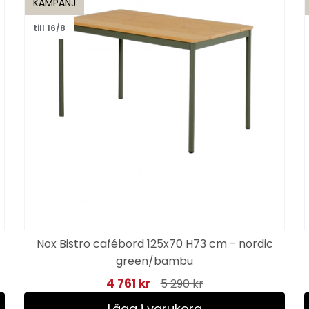
KAMPANJ
till 16/8
Nox Bistro cafébord 125x70 H73 cm - nordic
green/bambu
4 761 kr
5 290 kr
Lägg i varukorg