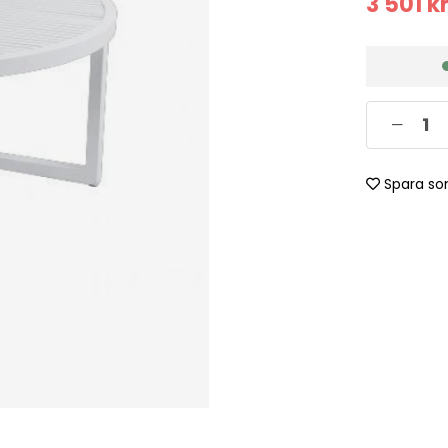
3 501
k
Spara so