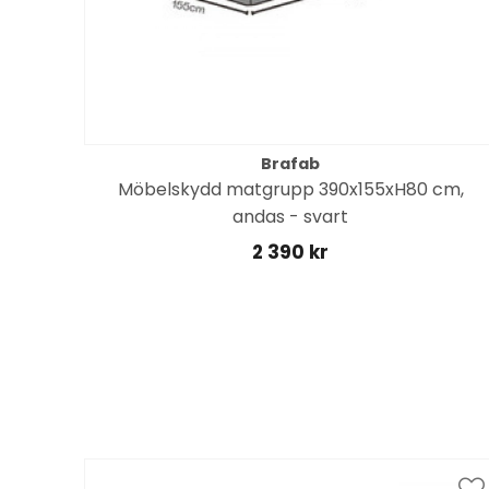
Brafab
Möbelskydd matgrupp 390x155xH80 cm,
yna
andas - svart
2 390 kr