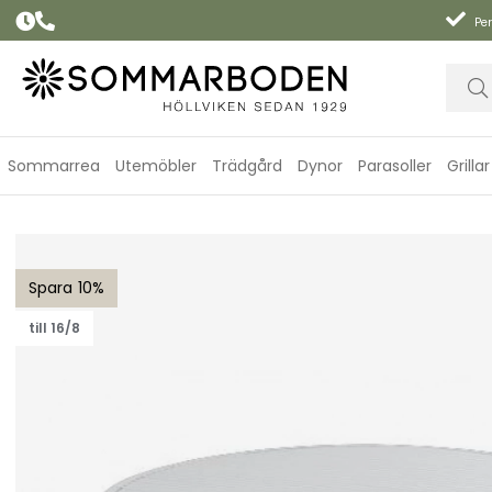
Per
Sommarrea
Utemöbler
Trädgård
Dynor
Parasoller
Grillar
Vevi soffbord Ø 100 H40 cm - vit
10
till 16/8