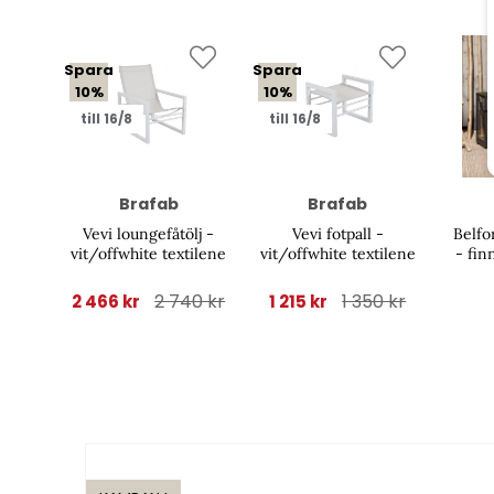
Spara
Spara
10%
10%
till 16/8
till 16/8
Brafab
Brafab
Vevi loungefåtölj -
Vevi fotpall -
Belfor
vit/offwhite textilene
vit/offwhite textilene
- fin
2 740 kr
1 350 kr
2 466 kr
1 215 kr