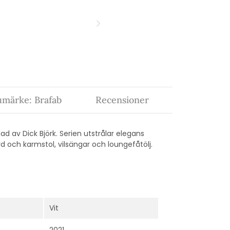
umärke: Brafab
Recensioner
 av Dick Björk. Serien utstrålar elegans
 och karmstol, vilsängar och loungefåtölj.
Vit
2021