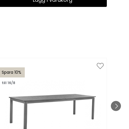
Spara 10%
Spar
till 16/8