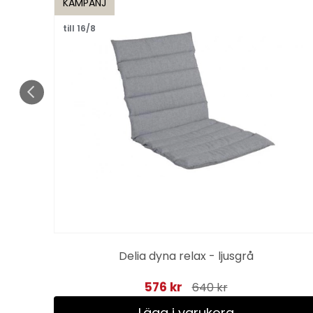
KAMPANJ
till 16/8
look
Delia dyna relax - ljusgrå
576 kr
640 kr
Lägg i varukorg