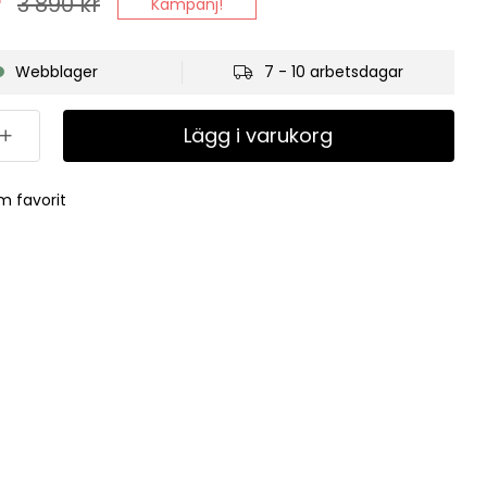
r
3 890
kr
Kampanj!
Webblager
7 - 10 arbetsdagar
Lägg i varukorg
m favorit