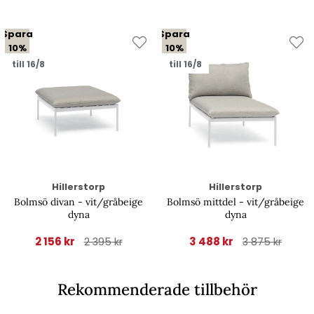
Spara
Spara
10%
10%
till 16/8
till 16/8
Hillerstorp
Hillerstorp
Bolmsö divan - vit/gråbeige
Bolmsö mittdel - vit/gråbeige
dyna
dyna
2 156 kr
3 488 kr
2 395 kr
3 875 kr
Rekommenderade tillbehör