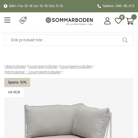
Mån-Fre: 10-18 Lör: 10-15 Sön: 11-15
Telefon: 040-45 01 11
0
Utemöbler
>
Loungemöbler
>
Loungemoduler
>
Hörndelar - Loungemoduler
>
Bolmsö hörndel - vit/gråbeige dyna
10
till 16/8