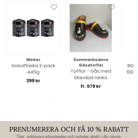
Weber
Sommarbodens
Bi
Gasolflaska 3-pack
Gåsatoffel
BGE 
Tofflor - Gås med
445g
100% 
blandad ranka
399 kr
fr. 579 kr
PRENUMERERA OCH FÅ 10 % RABATT
Tips, exklusiva erbjudanden och nyheter direkt i din inkorg.