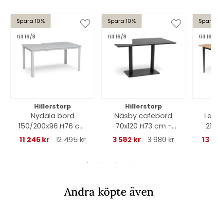
Spara 10%
Spara 10%
Spara 
till 16/8
till 16/8
till 16/8
Hillerstorp
Hillerstorp
Nydala bord
Näsby cafebord
Ler
150/200x96 H76 cm
70x120 H73 cm -
210
- vit
svart
11 246 kr
12 495 kr
3 582 kr
3 980 kr
13 1
Andra köpte även