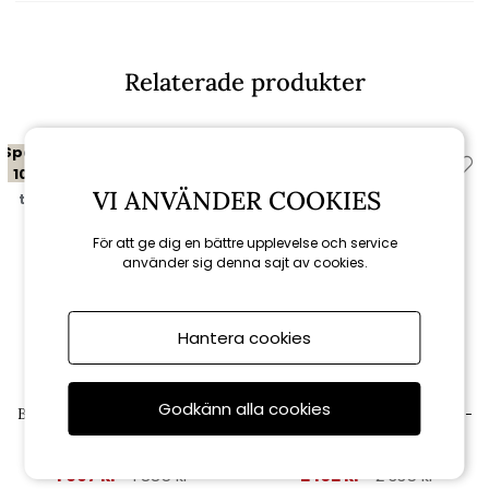
Relaterade produkter
Spara
Spara
10%
10%
VI ANVÄNDER COOKIES
till 16/8
till 16/8
För att ge dig en bättre upplevelse och service
använder sig denna sajt av cookies.
Hantera cookies
Hillerstorp
Hillerstorp
Godkänn alla cookies
Bolmsö bord 40x80 H33 cm -
Bolmsö bord 80x80 H33 cm -
vit
vit
1 697 kr
2 102 kr
1 885 kr
2 335 kr