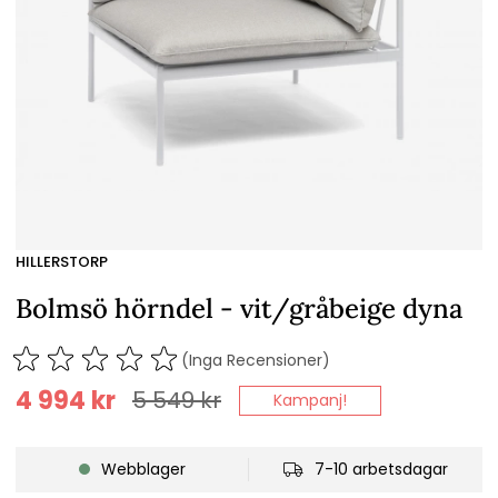
HILLERSTORP
Bolmsö hörndel - vit/gråbeige dyna
(Inga Recensioner)
4 994
kr
5 549
kr
Kampanj!
Webblager
7-10 arbetsdagar