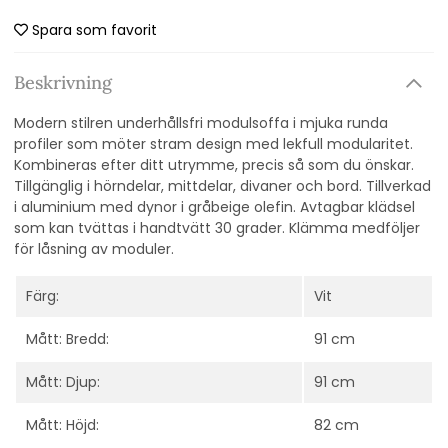
Spara som favorit
Beskrivning
Modern stilren underhållsfri modulsoffa i mjuka runda
profiler som möter stram design med lekfull modularitet.
Kombineras efter ditt utrymme, precis så som du önskar.
Tillgänglig i hörndelar, mittdelar, divaner och bord. Tillverkad
i aluminium med dynor i gråbeige olefin. Avtagbar klädsel
som kan tvättas i handtvätt 30 grader. Klämma medföljer
för låsning av moduler.
Färg:
Vit
Mått: Bredd:
91 cm
Mått: Djup:
91 cm
Mått: Höjd:
82 cm