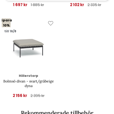
1 697 kr
2 102 kr
1 885 kr
2 335 kr
Spara
10%
till 16/8
Hillerstorp
Bolmsö divan - svart/gråbeige
dyna
2 156 kr
2 395 kr
Rekommenderade tillbehör