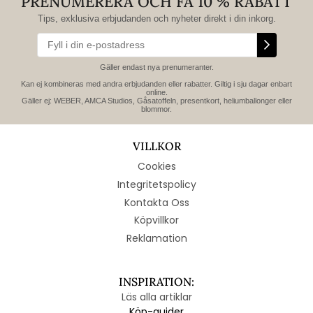
PRENUMERERA OCH FÅ 10 % RABATT
Tips, exklusiva erbjudanden och nyheter direkt i din inkorg.
Gäller endast nya prenumeranter.
Kan ej kombineras med andra erbjudanden eller rabatter. Giltig i sju dagar enbart
online.
Gäller ej: WEBER, AMCA Studios, Gåsatoffeln, presentkort, heliumballonger eller
blommor.
VILLKOR
Cookies
Integritetspolicy
Kontakta Oss
Köpvillkor
Reklamation
INSPIRATION:
Läs alla artiklar
Köp-guider