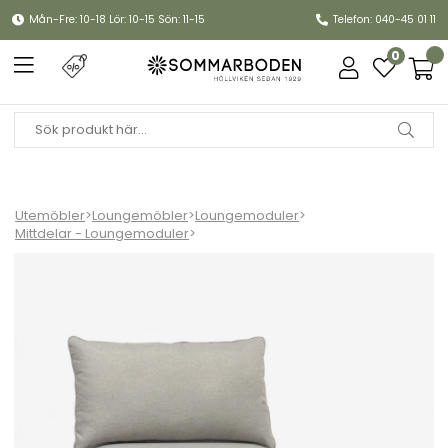
Mån-Fre: 10-18 Lör: 10-15 Sön: 11-15
Telefon: 040-45 01 11
0
Utemöbler
>
Loungemöbler
>
Loungemoduler
>
Mittdelar - Loungemoduler
>
Bolmsö mittdel - svart/gråbeige dyna