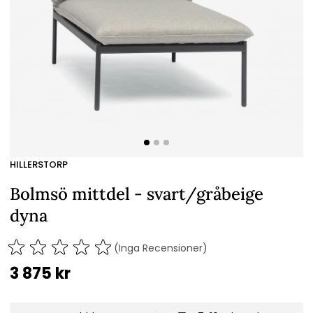
HILLERSTORP
Bolmsö mittdel - svart/gråbeige
dyna
(Inga Recensioner)
3 875
kr