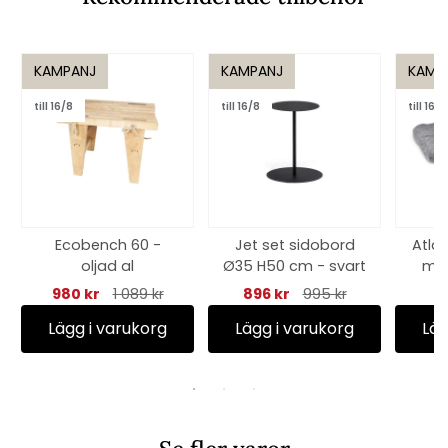
KAMPANJ
KAMPANJ
KAMP
till 16/8
till 16/8
till 16/8
Ecobench 60 -
Jet set sidobord
Atla
oljad al
Ø35 H50 cm - svart
mib
980 kr
1 089 kr
896 kr
995 kr
1
Lägg i varukorg
Lägg i varukorg
Läg