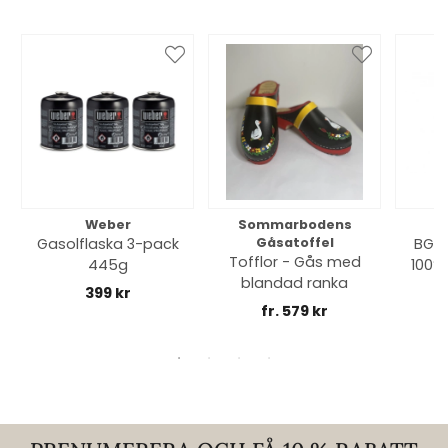
Weber
Sommarbodens
Bi
Gasolflaska 3-pack
Gåsatoffel
BGE 
Tofflor - Gås med
445g
100% 
blandad ranka
399 kr
fr. 579 kr