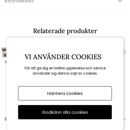
Recensioner
Relaterade produkter
Spara
Spara
10%
10%
VI ANVÄNDER COOKIES
till 16/8
till 16/8
För att ge dig en bättre upplevelse och service
använder sig denna sajt av cookies.
Hantera cookies
Godkänn alla cookies
Hillerstorp
Hillerstorp
Bolmsö bord 40x80 H33 cm -
Bolmsö bord 80x80 H33 cm -
svart
svart