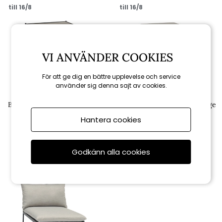
till 16/8
till 16/8
VI ANVÄNDER COOKIES
För att ge dig en bättre upplevelse och service
använder sig denna sajt av cookies.
Hillerstorp
Hillerstorp
Bolmsö bord 80x80 H33 cm -
Bolmsö divan - svart/gråbeige
svart
dyna
Hantera cookies
2 102 kr
2 156 kr
2 335 kr
2 395 kr
Godkänn alla cookies