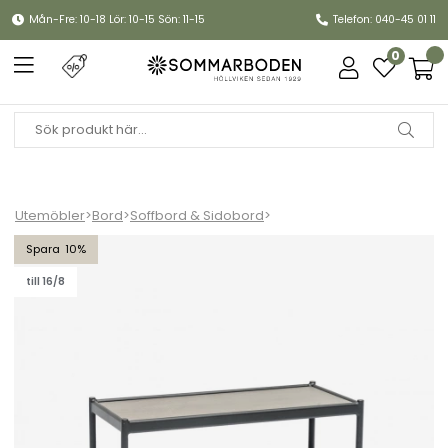
Mån-Fre: 10-18 Lör: 10-15 Sön: 11-15
Telefon: 040-45 01 11
0
Utemöbler
>
Bord
>
Soffbord & Sidobord
>
Bolmsö bord 40x80 H33 cm - svart
10
till 16/8