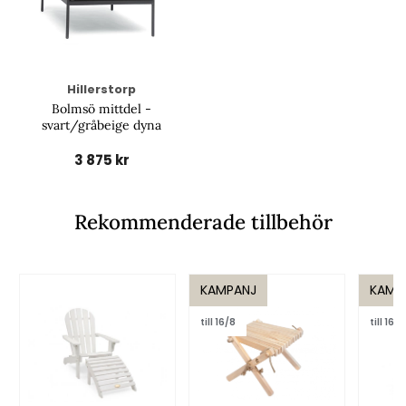
Hillerstorp
Bolmsö mittdel -
svart/gråbeige dyna
3 875 kr
Rekommenderade tillbehör
KAMPANJ
KAMP
till 16/8
till 16/8