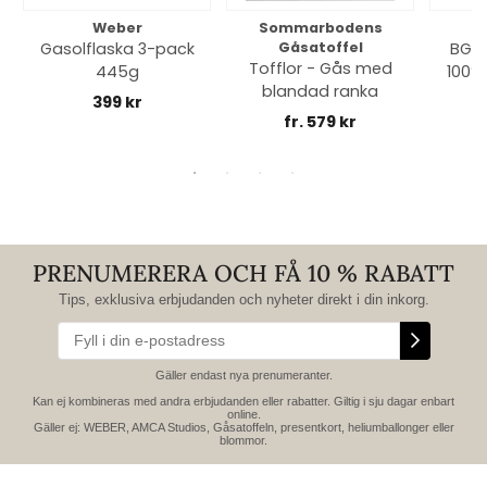
Weber
Sommarbodens
Bi
Gasolflaska 3-pack
Gåsatoffel
BGE 
Tofflor - Gås med
445g
100% 
blandad ranka
399 kr
fr. 579 kr
PRENUMERERA OCH FÅ 10 % RABATT
Tips, exklusiva erbjudanden och nyheter direkt i din inkorg.
Gäller endast nya prenumeranter.
Kan ej kombineras med andra erbjudanden eller rabatter. Giltig i sju dagar enbart
online.
Gäller ej: WEBER, AMCA Studios, Gåsatoffeln, presentkort, heliumballonger eller
blommor.