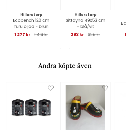
Hillerstorp
Hillerstorp
Ecobench 120 cm
Sittdyna 49x53 cm
Bad
furu oljad - brun
- blå/vit
1 277 kr
1 419 kr
293 kr
325 kr
89
Andra köpte även