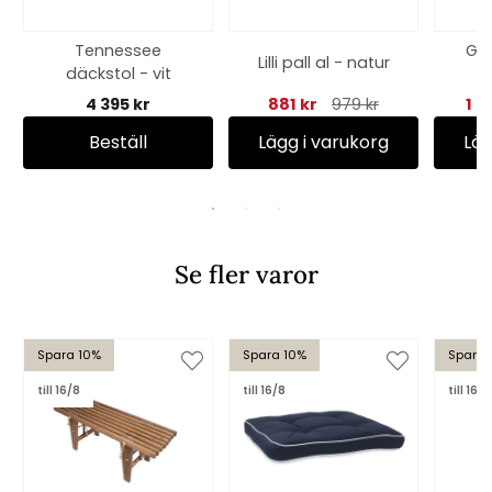
Tennessee
Gra
Lilli pall al - natur
däckstol - vit
o
4 395 kr
881 kr
979 kr
1 2
Beställ
Lägg i varukorg
Läg
Se fler varor
Spara 10%
Spara 10%
Spara 
till 16/8
till 16/8
till 16/8