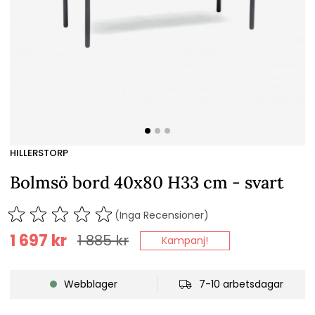
HILLERSTORP
Bolmsö bord 40x80 H33 cm - svart
(Inga Recensioner)
1 697
kr
1 885
kr
Kampanj!
Webblager
7-10 arbetsdagar