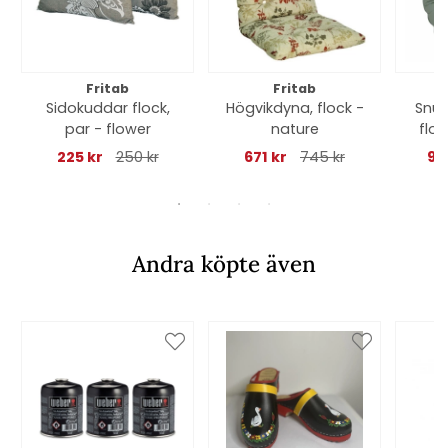
Fritab
Fritab
Sidokuddar flock,
Högvikdyna, flock -
Snur
par - flower
nature
flo
225 kr
250 kr
671 kr
745 kr
92
Andra köpte även