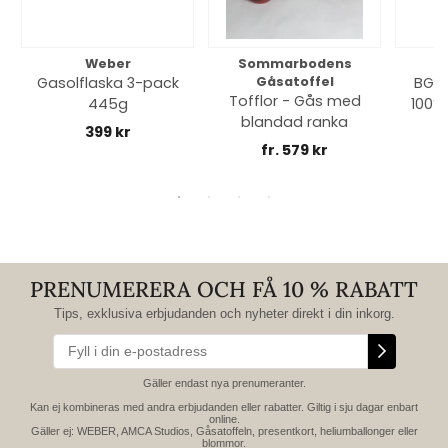
Weber
Sommarbodens
Bi
Gasolflaska 3-pack
Gåsatoffel
BGE 
Tofflor - Gås med
445g
100% 
blandad ranka
399 kr
fr. 579 kr
PRENUMERERA OCH FÅ 10 % RABATT
Tips, exklusiva erbjudanden och nyheter direkt i din inkorg.
Gäller endast nya prenumeranter.
Kan ej kombineras med andra erbjudanden eller rabatter. Giltig i sju dagar enbart
online.
Gäller ej: WEBER, AMCA Studios, Gåsatoffeln, presentkort, heliumballonger eller
blommor.