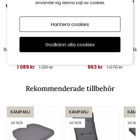
använder sig denna sajt av cookies.
Hantera cookies
Fritab
Fritab
Godkänn alla cookies
Bänkdyna Canyon 150 cm - blå
Bänkdyna Canyon 120 cm - blå
struktur
struktur
1 089 kr
963 kr
1 210 kr
1 070 kr
Rekommenderade tillbehör
KAMPANJ
KAMPANJ
KAMP
till 16/8
till 16/8
till 16/8