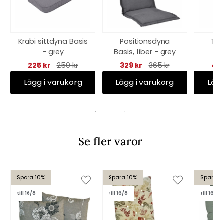
Krabi sittdyna Basis
Positionsdyna
Ti
- grey
Basis, fiber - grey
C
225 kr
250 kr
329 kr
365 kr
40
Lägg i varukorg
Lägg i varukorg
Läg
Se fler varor
Spara 10%
Spara 10%
Spara 
till 16/8
till 16/8
till 16/8