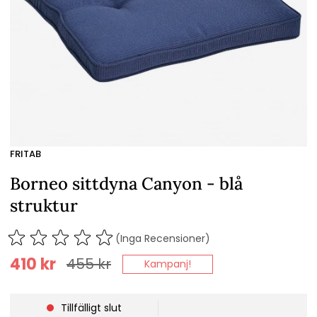
FRITAB
Borneo sittdyna Canyon - blå
struktur
(Inga Recensioner)
410
kr
455
kr
Kampanj!
Tillfälligt slut