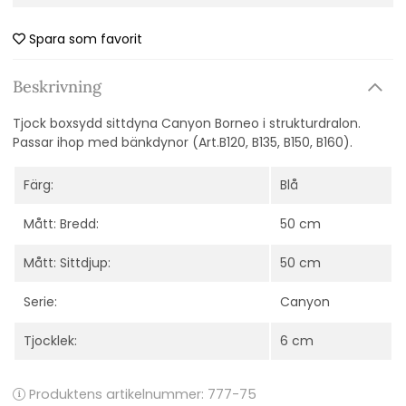
Spara som favorit
Beskrivning
Tjock boxsydd sittdyna Canyon Borneo i strukturdralon.
Passar
ihop med bänkdynor
(Art.B120, B135, B150, B160).
Färg:
Blå
Mått: Bredd:
50 cm
Mått: Sittdjup:
50 cm
Serie:
Canyon
Tjocklek:
6 cm
Produktens artikelnummer:
777-75