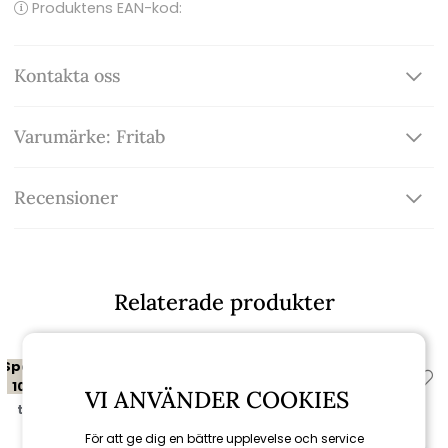
Produktens EAN-kod:
Kontakta oss
Varumärke: Fritab
Recensioner
Relaterade produkter
Spara
Spara
10%
10%
VI ANVÄNDER COOKIES
till 16/8
till 16/8
För att ge dig en bättre upplevelse och service