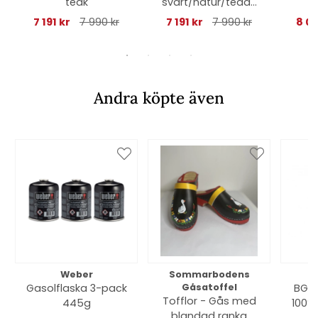
teak
svart/natur/teddy
rice dyna
7 191 kr
7 990 kr
7 191 kr
7 990 kr
8 05
Andra köpte även
Weber
Sommarbodens
Bi
Gasolflaska 3-pack
Gåsatoffel
BGE 
Tofflor - Gås med
445g
100% 
blandad ranka