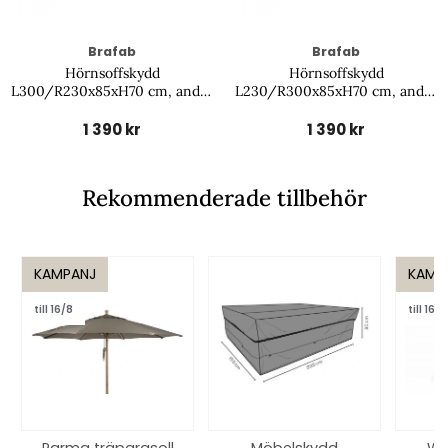
Brafab
Brafab
Hörnsoffskydd
Hörnsoffskydd
L300/R230x85xH70 cm, andas
L230/R300x85xH70 cm, andas
- svart
- svart
1 390 kr
1 390 kr
Rekommenderade tillbehör
KAMPANJ
KAMP
till 16/8
till 16/8
Parma träparasoll
Möbelskydd
We