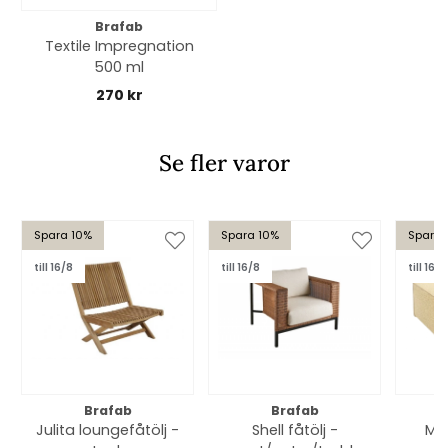
Brafab
Textile Impregnation
500 ml
270 kr
Se fler varor
Spara 10%
Spara 10%
Spara 
till 16/8
till 16/8
till 16/8
Brafab
Brafab
Julita loungefåtölj -
Shell fåtölj -
Mu