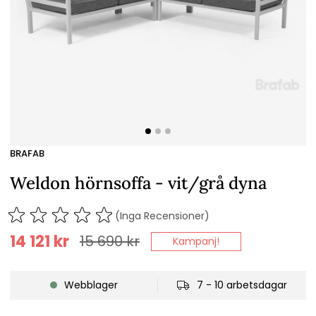
BRAFAB
Weldon hörnsoffa - vit/grå dyna
(Inga Recensioner)
14 121
kr
15 690
kr
Kampanj!
Webblager
7 - 10 arbetsdagar