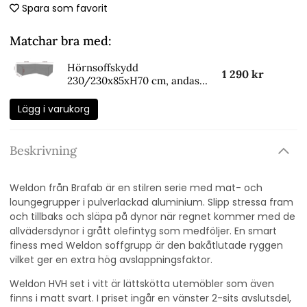
Spara som favorit
Matchar bra med:
Hörnsoffskydd
1 290 kr
230/230x85xH70 cm, andas -
svart
Lägg i varukorg
Beskrivning
Weldon från Brafab är en stilren serie med mat- och
loungegrupper i pulverlackad aluminium. Slipp stressa fram
och tillbaks och släpa på dynor när regnet kommer med de
allvädersdynor i grått olefintyg som medföljer. En smart
finess med Weldon soffgrupp är den bakåtlutade ryggen
vilket ger en extra hög avslappningsfaktor.
Weldon HVH set i vitt är lättskötta utemöbler som även
finns i matt svart. I priset ingår en vänster 2-sits avslutsdel,