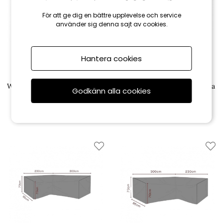
För att ge dig en bättre upplevelse och service
använder sig denna sajt av cookies.
Hantera cookies
Brafab
Brafab
Weldon mittdel - vit/grå dyna
Weldon fotpall - vit/grå dyna
Godkänn alla cookies
2 961 kr
1 931 kr
3 290 kr
2 145 kr