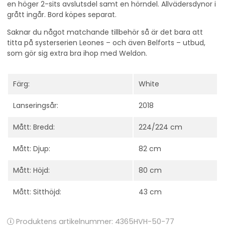
en höger 2-sits avslutsdel samt en hörndel. Allvädersdynor i
grått ingår. Bord köpes separat.
Saknar du något matchande tillbehör så är det bara att
titta på systerserien Leones – och även Belforts – utbud,
som gör sig extra bra ihop med Weldon.
Färg:
White
Lanseringsår:
2018
Mått: Bredd:
224/224 cm
Mått: Djup:
82 cm
Mått: Höjd:
80 cm
Mått: Sitthöjd:
43 cm
Produktens artikelnummer:
4365HVH-50-77