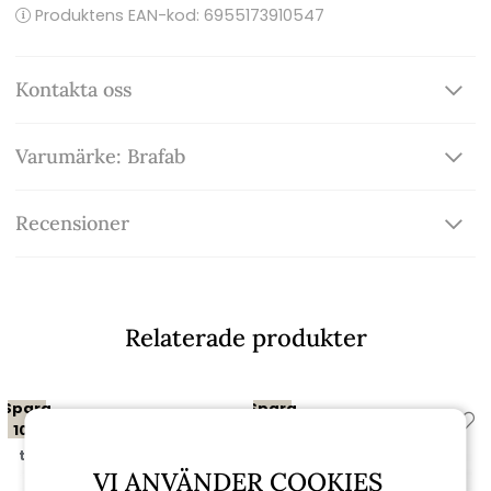
Produktens EAN-kod: 6955173910547
Kontakta oss
Varumärke: Brafab
Recensioner
Relaterade produkter
Spara
Spara
10%
10%
till 16/8
till 16/8
VI ANVÄNDER COOKIES