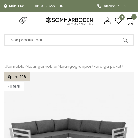
Mån-Fre: 10-18 Lör: 10-15 Sön: 11-15
Telefon: 040-45 01 11
0
Utemöbler
>
Loungemöbler
>
Loungegrupper
>
Färdiga paket
>
Weldon hörnsoffa - vit/grå dyna
10
till 16/8