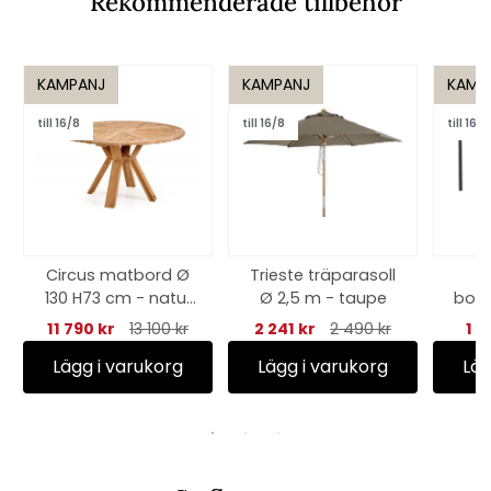
Rekommenderade tillbehör
KAMPANJ
KAMPANJ
KAMP
till 16/8
till 16/8
till 16/8
Circus matbord Ø
Trieste träparasoll
130 H73 cm - natur
Ø 2,5 m - taupe
bord
teak
H73 
11 790 kr
13 100 kr
2 241 kr
2 490 kr
1 6
Lägg i varukorg
Lägg i varukorg
Läg