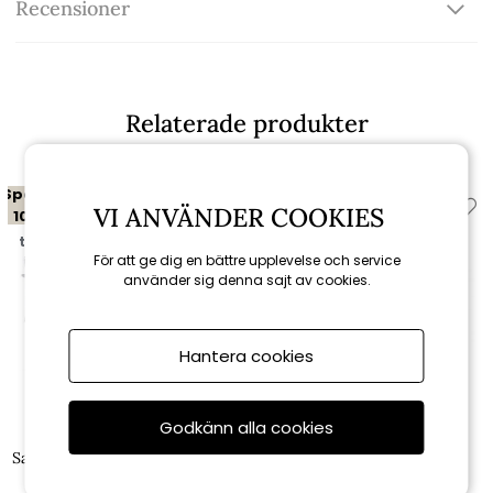
Recensioner
Relaterade produkter
Spara
Spara
VI ANVÄNDER COOKIES
10%
10%
till 16/8
till 16/8
För att ge dig en bättre upplevelse och service
använder sig denna sajt av cookies.
Hantera cookies
Godkänn alla cookies
Brafab
Brafab
Samvaro 2-sits avslut HV, hög -
Samvaro hörndel, hög -
vit/pearl grey dyna
vit/pearl grey dyna