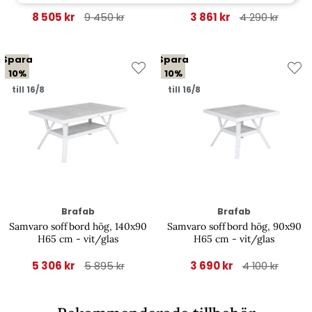
8 505 kr
3 861 kr
9 450 kr
4 290 kr
Spara
Spara
10%
10%
till 16/8
till 16/8
Brafab
Brafab
Samvaro soffbord hög, 140x90
Samvaro soffbord hög, 90x90
H65 cm - vit/glas
H65 cm - vit/glas
5 306 kr
3 690 kr
5 895 kr
4 100 kr