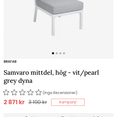
BRAFAB
Samvaro mittdel, hög - vit/pearl
grey dyna
(Inga Recensioner)
2 871
kr
3 190
kr
Kampanj!