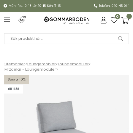
Mån-Fre: 10-18 Lör: 10-15 Sön: 11-15
Telefon: 040-45 01 11
0
Utemöbler
>
Loungemöbler
>
Loungemoduler
>
Mittdelar - Loungemoduler
>
Samvaro mittdel, hög - vit/pearl grey dyna
10
till 16/8