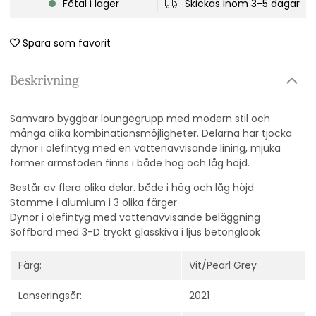
Fåtal i lager
Skickas inom 3-5 dagar
Spara som favorit
Beskrivning
Samvaro byggbar loungegrupp med modern stil och
många olika kombinationsmöjligheter. Delarna har tjocka
dynor i olefintyg med en vattenavvisande lining,
mjuka
former armstöden finns i både hög och låg höjd.
Består av flera olika delar. både i hög och låg höjd
Stomme i alumium i 3 olika färger
Dynor i olefintyg med vattenavvisande beläggning
Soffbord med 3-D tryckt glasskiva i ljus betonglook
Färg:
Vit/Pearl Grey
Lanseringsår:
2021