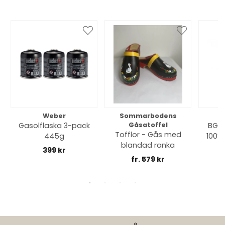
Weber
Sommarbodens
Bi
Gasolflaska 3-pack
Gåsatoffel
BGE 
Tofflor - Gås med
445g
100% 
blandad ranka
399 kr
fr. 579 kr