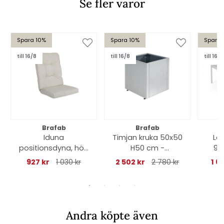
Se fler varor
Spara 10%
Spara 10%
Spara 
till 16/8
till 16/8
till 16/8
Brafab
Brafab
Iduna
Timjan kruka 50x50
Le
positionsdyna, hög
H50 cm -
90
- beige
magnelis/grå
927 kr
1 030 kr
2 502 kr
2 780 kr
1 6
Andra köpte även